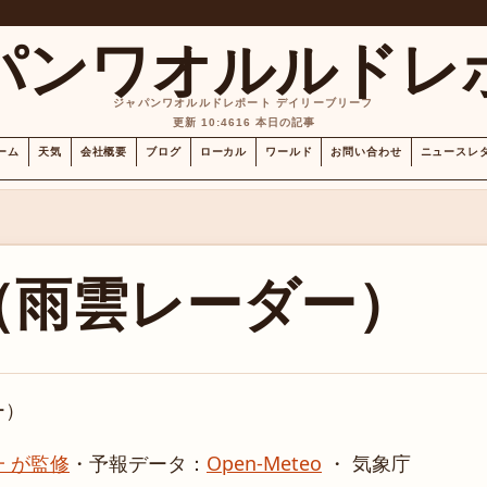
パンワオルルドレ
ジャパンワオルルドレポート デイリーブリーフ
更新 10:46
16 本日の記事
ーム
天気
会社概要
ブログ
ローカル
ワールド
お問い合わせ
ニュースレ
（雨雲レーダー）
ー）
 が監修
・
予報データ：
Open-Meteo
・ 気象庁