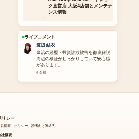
ク直営店 大阪4店舗とメンテナ
ンス情報
ライブコメント
小林 大智
【2025年最新】元宝塚雪組トップ娘
役・紺野まひるの現在の活動：退団理
由や夫、子供、出演作品をまとめまし
た の整理がとても分かりやすいです。
今日の中でも特に読みやすいです。
8 分前
ポリシー
運営情報、ポリシー、読者向け連絡先。