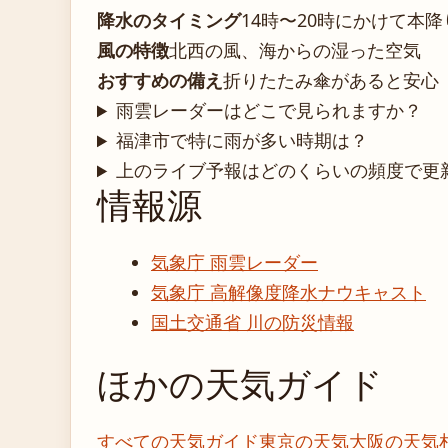
降水のタイミング
14時〜20時にかけて本降
風の特徴
北西の風、海からの湿った空気
おすすめの備え
折りたたみ傘があると安心
雨雲レーダーはどこで見られますか？
福津市で特に雨が多い時期は？
上のライブ予報はどのくらいの頻度で更
情報源
気象庁 雨雲レーダー
気象庁 高解像度降水ナウキャスト
国土交通省 川の防災情報
ほかの天気ガイド
すべての天気ガイド
東京の天気
大阪の天気