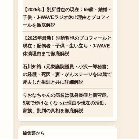
【2025年】別所哲也の現在：59歳・結婚・
子供・J-WAVEラジオ休止理由とプロフィ
ールを徹底解説
【2025年最新】別所哲也のプロフィールと
現在：配偶者・子供・生い立ち・J-WAVE
休演理由まで徹底解説
石川知裕（元衆議院議員・小沢一郎秘書）
の経歴・死因・妻・がんステージを52歳で
死去した生涯と共に詳細解説
りおなちゃんの病名は低身長症と側弯症。
5歳で歩けなくなった理由や現在の活動、
家族、批判の真相を徹底解説
編集部から