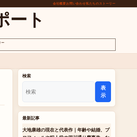
会社概要
お問い合わせ
私たちのストーリー
ポート
ター
検索
表
示
最新記事
大地康雄の現在と代表作｜年齢や結婚、プ