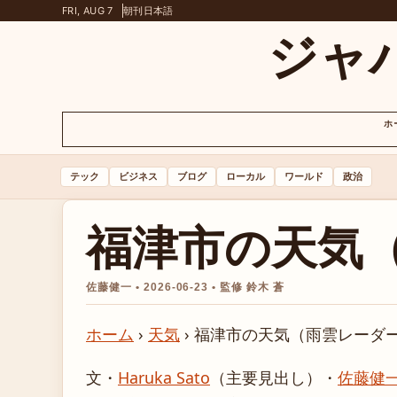
FRI, AUG 7
朝刊
日本語
ジャ
ホ
テック
ビジネス
ブログ
ローカル
ワールド
政治
福津市の天気
佐藤健一 • 2026-06-23 • 監修 鈴木 蒼
ホーム
›
天気
›
福津市の天気（雨雲レーダ
文・
Haruka Sato
（主要見出し）
・
佐藤健一