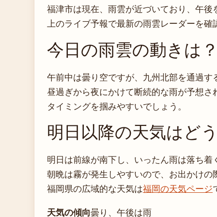
福津市は現在、雨雲が近づいており、午後
上のライブ予報で最新の雨雲レーダーを確
今日の雨雲の動きは
午前中は曇り空ですが、九州北部を通過す
昼過ぎから夜にかけて断続的な雨が予想さ
タイミングを掴みやすいでしょう。
明日以降の天気はど
明日は前線が南下し、いったん雨は落ち着
朝晩は霧が発生しやすいので、お出かけの
福岡県の広域的な天気は
福岡の天気ページ
天気の傾向
曇り、午後は雨