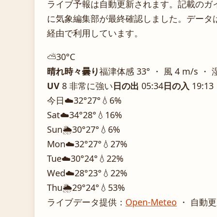
ライブ予報は自動更新されます。記載のガイダ
に気象編集部が最終確認しました。データは気
経由で利用しています。
⛅
30°
C
晴れ時々曇り
福津
体感 33° ・ 風 4 m/s ・ 
UV
8 非常に強い
日の出
05:34
日の入
19:13
今日
☁️
32°
27°
💧6%
Sat
☁️
34°
28°
💧16%
Sun
🌦️
30°
27°
💧6%
Mon
☁️
32°
27°
💧27%
Tue
☁️
30°
24°
💧22%
Wed
☁️
28°
23°
💧22%
Thu
🌦️
29°
24°
💧53%
ライブデータ提供：
Open-Meteo
・ 自動更