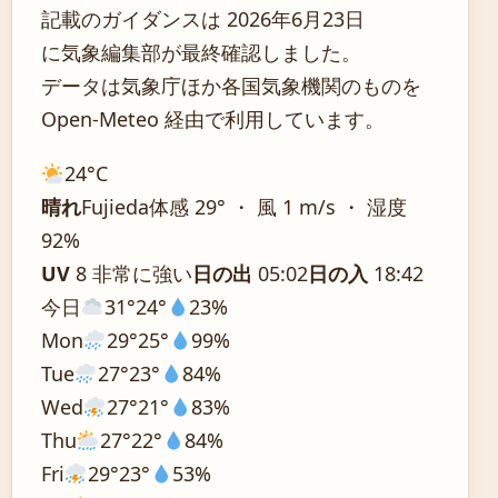
記載のガイダンスは 2026年6月23日
に気象編集部が最終確認しました。
データは気象庁ほか各国気象機関のものを
Open-Meteo 経由で利用しています。
24°
C
晴れ
Fujieda
体感 29° ・ 風 1 m/s ・ 湿度
92%
UV
8 非常に強い
日の出
05:02
日の入
18:42
今日
31°
24°
23%
Mon
29°
25°
99%
Tue
27°
23°
84%
Wed
27°
21°
83%
Thu
27°
22°
84%
Fri
29°
23°
53%