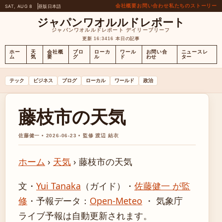
会社概要
お問い合わせ
私たちのストーリー
SAT, AUG 8
昼版
日本語
ジャパンワオルルドレポート
ジャパンワオルルドレポート デイリーブリーフ
更新 16:34
16 本日の記事
ホー
天
会社概
ブロ
ローカ
ワール
お問い合
ニュースレ
ム
気
要
グ
ル
ド
わせ
ター
テック
ビジネス
ブログ
ローカル
ワールド
政治
藤枝市の天気
佐藤健一 • 2026-06-23 • 監修 渡辺 結衣
ホーム
›
天気
›
藤枝市の天気
文・
Yui Tanaka
（ガイド）
・
佐藤健一 が監
修
・
予報データ：
Open-Meteo
・ 気象庁
ライブ予報は自動更新されます。