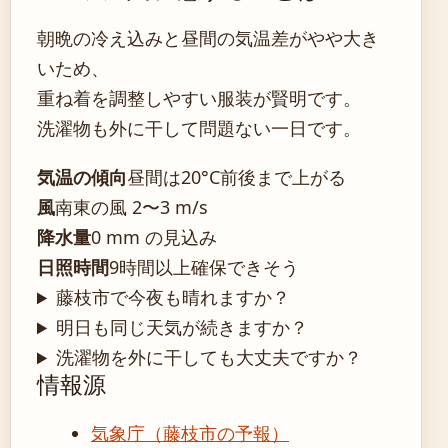
朝晩の冷え込みと昼間の気温差がやや大き
いため、
重ね着を調整しやすい服装が賢明です。
洗濯物も外に干して問題ない一日です。
気温の傾向
昼間は20°C前後まで上がる
風
南東の風 2〜3 m/s
降水量
0 mm の見込み
日照時間
9時間以上確保できそう
藤枝市で今夜も晴れますか？
明日も同じ天気が続きますか？
洗濯物を外に干しても大丈夫ですか？
情報源
気象庁（藤枝市の予報）