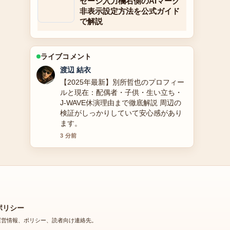
セージ入力欄右側のAIマーク
非表示設定方法を公式ガイド
で解説
ライブコメント
小林 大智
ゲンキングに関する2025年最新情報と
性別適合手術、結婚と離婚の理由、干
された理由まで全詳細徹底解説 の整理
がとても分かりやすいです。今日の中
でも特に読みやすいです。
5 分前
ポリシー
運営情報、ポリシー、読者向け連絡先。