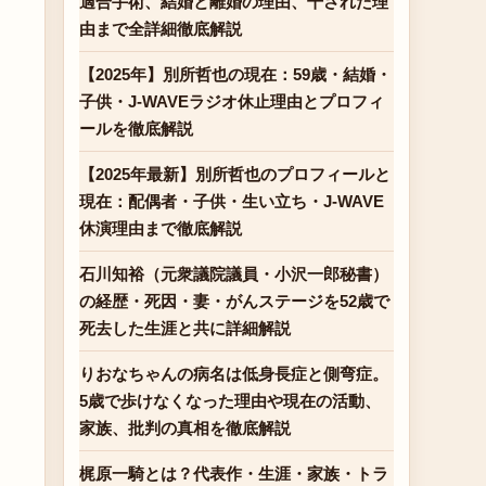
適合手術、結婚と離婚の理由、干された理
由まで全詳細徹底解説
【2025年】別所哲也の現在：59歳・結婚・
子供・J-WAVEラジオ休止理由とプロフィ
ールを徹底解説
【2025年最新】別所哲也のプロフィールと
現在：配偶者・子供・生い立ち・J-WAVE
休演理由まで徹底解説
石川知裕（元衆議院議員・小沢一郎秘書）
の経歴・死因・妻・がんステージを52歳で
死去した生涯と共に詳細解説
りおなちゃんの病名は低身長症と側弯症。
5歳で歩けなくなった理由や現在の活動、
家族、批判の真相を徹底解説
梶原一騎とは？代表作・生涯・家族・トラ