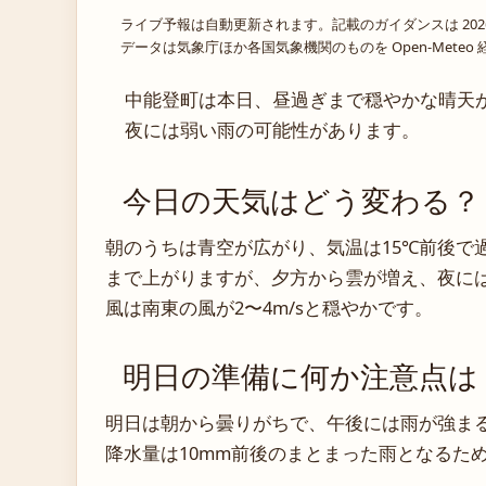
ライブ予報は自動更新されます。記載のガイダンスは 202
データは気象庁ほか各国気象機関のものを Open-Mete
中能登町は本日、昼過ぎまで穏やかな晴天
夜には弱い雨の可能性があります。
今日の天気はどう変わる？
朝のうちは青空が広がり、気温は15℃前後で
まで上がりますが、夕方から雲が増え、夜には
風は南東の風が2〜4m/sと穏やかです。
明日の準備に何か注意点は
明日は朝から曇りがちで、午後には雨が強ま
降水量は10mm前後のまとまった雨となるた