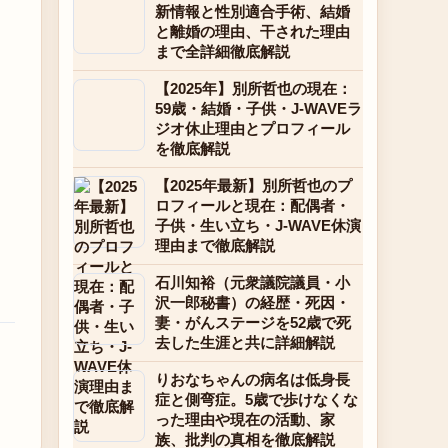
新情報と性別適合手術、結婚
と離婚の理由、干された理由
まで全詳細徹底解説
【2025年】別所哲也の現在：
59歳・結婚・子供・J-WAVEラ
ジオ休止理由とプロフィール
を徹底解説
【2025年最新】別所哲也のプ
ロフィールと現在：配偶者・
子供・生い立ち・J-WAVE休演
理由まで徹底解説
石川知裕（元衆議院議員・小
沢一郎秘書）の経歴・死因・
妻・がんステージを52歳で死
去した生涯と共に詳細解説
りおなちゃんの病名は低身長
症と側弯症。5歳で歩けなくな
った理由や現在の活動、家
族、批判の真相を徹底解説