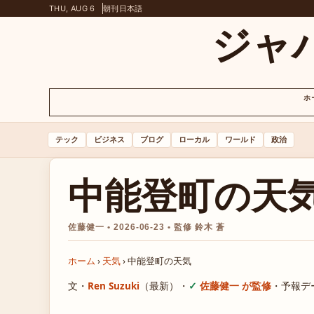
THU, AUG 6
朝刊
日本語
ジャ
ホ
テック
ビジネス
ブログ
ローカル
ワールド
政治
中能登町の天
佐藤健一 • 2026-06-23 • 監修 鈴木 蒼
ホーム
›
天気
›
中能登町の天気
文・
Ren Suzuki
（最新）
・
佐藤健一 が監修
・
予報デ