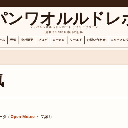
パンワオルルドレ
ジャパンワオルルドレポート デイリーブリーフ
更新 08:38
16 本日の記事
ーム
天気
会社概要
ブログ
ローカル
ワールド
お問い合わせ
ニュースレ
気
ータ：
Open-Meteo
・ 気象庁