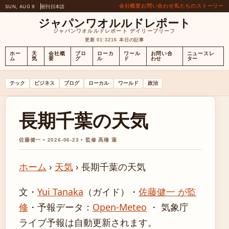
会社概要
お問い合わせ
私たちのストーリー
SUN, AUG 9
朝刊
日本語
ジャパンワオルルドレポート
ジャパンワオルルドレポート デイリーブリーフ
更新 01:32
16 本日の記事
ホー
天
会社概
ブロ
ローカ
ワール
お問い合
ニュースレ
ム
気
要
グ
ル
ド
わせ
ター
テック
ビジネス
ブログ
ローカル
ワールド
政治
長期千葉の天気
佐藤健一 • 2026-06-23 • 監修 高橋 蓮
ホーム
›
天気
›
長期千葉の天気
文・
Yui Tanaka
（ガイド）
・
佐藤健一 が監
修
・
予報データ：
Open-Meteo
・ 気象庁
ライブ予報は自動更新されます。