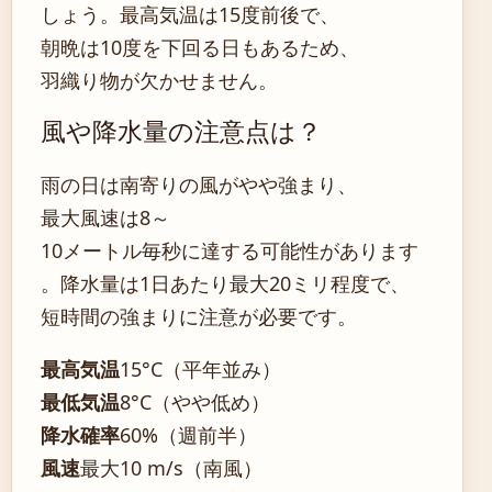
しょう。最高気温は15度前後で、
朝晩は10度を下回る日もあるため、
羽織り物が欠かせません。
風や降水量の注意点は？
雨の日は南寄りの風がやや強まり、
最大風速は8～
10メートル毎秒に達する可能性があります
。降水量は1日あたり最大20ミリ程度で、
短時間の強まりに注意が必要です。
最高気温
15°C（平年並み）
最低気温
8°C（やや低め）
降水確率
60%（週前半）
風速
最大10 m/s（南風）