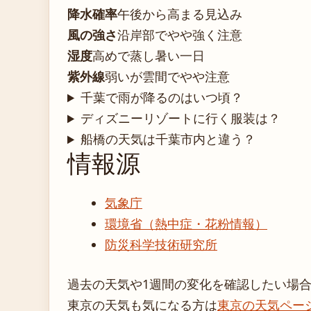
降水確率
午後から高まる見込み
風の強さ
沿岸部でやや強く注意
湿度
高めで蒸し暑い一日
紫外線
弱いが雲間でやや注意
千葉で雨が降るのはいつ頃？
ディズニーリゾートに行く服装は？
船橋の天気は千葉市内と違う？
情報源
気象庁
環境省（熱中症・花粉情報）
防災科学技術研究所
過去の天気や1週間の変化を確認したい場
東京の天気も気になる方は
東京の天気ペー