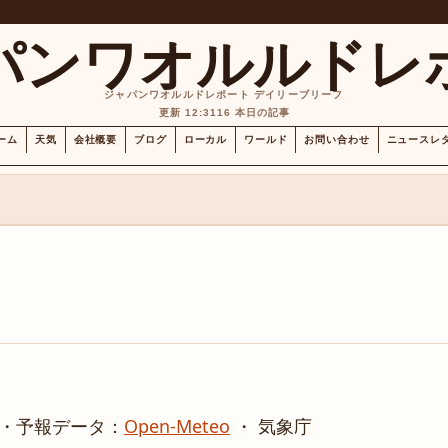
パンワオルルドレ
ジャパンワオルルドレポート デイリーブリーフ
更新 12:31
16 本日の記事
ーム
天気
会社概要
ブログ
ローカル
ワールド
お問い合わせ
ニュースレ
・
予報データ：
Open-Meteo
・ 気象庁