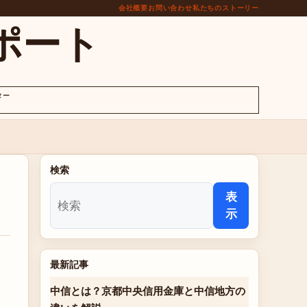
会社概要
お問い合わせ
私たちのストーリー
ポート
ター
検索
表
示
最新記事
中信とは？京都中央信用金庫と中信地方の