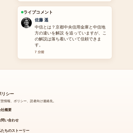
ライブコメント
伊藤 芽衣
「ねる」の漢字（寝る・弄る）の読み
方と意味、長濱ねるのプロフィール・
現在の活動、Vtuberネルを徹底解説 の
背景説明が助かります。ライブ更新を
続けてください。
9 分前
ポリシー
運営情報、ポリシー、読者向け連絡先。
会社概要
お問い合わせ