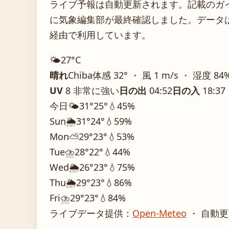
ライブ予報は自動更新されます。記載のガイダ
に気象編集部が最終確認しました。データは気
経由で利用しています。
🌤️
27°
C
晴れ
Chiba
体感 32° ・ 風 1 m/s ・ 湿度 84
UV
8 非常に強い
日の出
04:52
日の入
18:37
今日
🌤️
31°
25°
💧45%
Sun
🌦️
31°
24°
💧59%
Mon
⛅
29°
23°
💧53%
Tue
⛈️
28°
22°
💧44%
Wed
🌦️
26°
23°
💧75%
Thu
🌦️
29°
23°
💧86%
Fri
⛈️
29°
23°
💧84%
ライブデータ提供：
Open-Meteo
・ 自動更