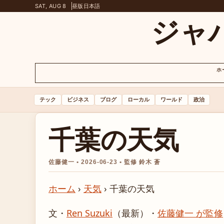
SAT, AUG 8
昼版
日本語
ジャ
ホ
テック
ビジネス
ブログ
ローカル
ワールド
政治
千葉の天気
佐藤健一 • 2026-06-23 • 監修 鈴木 蒼
ホーム
›
天気
›
千葉の天気
文・
Ren Suzuki
（最新）
・
佐藤健一 が監修