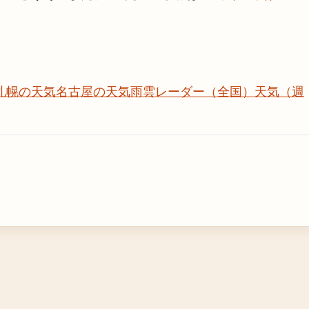
札幌の天気
名古屋の天気
雨雲レーダー（全国）
天気（週