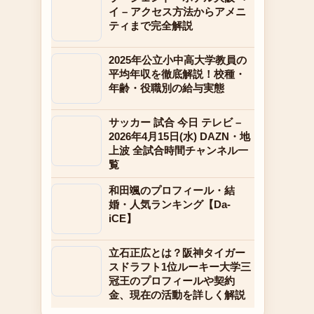
イ – アクセス方法からアメニ
ティまで完全解説
2025年公立小中高大学教員の
平均年収を徹底解説！校種・
年齢・役職別の給与実態
サッカー 試合 今日 テレビ –
2026年4月15日(水) DAZN・地
上波 全試合時間チャンネル一
覧
和田颯のプロフィール・結
婚・人気ランキング【Da-
iCE】
立石正広とは？阪神タイガー
スドラフト1位ルーキー大学三
冠王のプロフィールや契約
金、現在の活動を詳しく解説