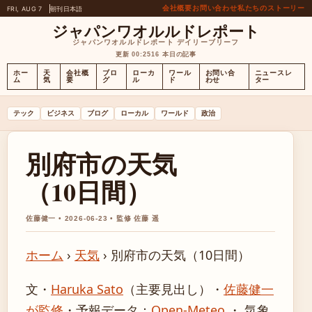
会社概要
お問い合わせ
私たちのストーリー
FRI, AUG 7
朝刊
日本語
ジャパンワオルルドレポート
ジャパンワオルルドレポート デイリーブリーフ
更新 00:25
16 本日の記事
ホー
天
会社概
ブロ
ローカ
ワール
お問い合
ニュースレ
ム
気
要
グ
ル
ド
わせ
ター
テック
ビジネス
ブログ
ローカル
ワールド
政治
別府市の天気
（10日間）
佐藤健一 • 2026-06-23 • 監修 佐藤 遥
ホーム
›
天気
›
別府市の天気（10日間）
文・
Haruka Sato
（主要見出し）
・
佐藤健一
が監修
・
予報データ：
Open-Meteo
・ 気象