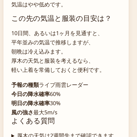
気温はやや低めです。
この先の気温と服装の目安は？
10日間、あるいは1ヶ月を見通すと、
平年並みの気温で推移しますが、
朝晩は冷え込みます。
厚木の天気と服装を考えるなら、
軽い上着を常備しておくと便利です。
予報の種類
ライブ雨雲レーダー
今日の降水確率
60%
明日の降水確率
30%
風の強さ
最大5m/s
よくある質問
厚木の天気は2週間先まで確認できます