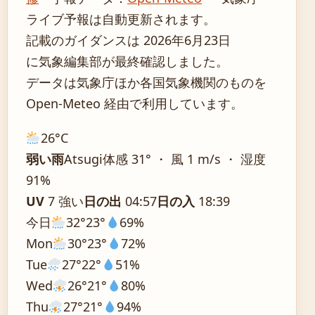
ライブ予報は自動更新されます。
記載のガイダンスは 2026年6月23日
に気象編集部が最終確認しました。
データは気象庁ほか各国気象機関のものを
Open-Meteo 経由で利用しています。
26°
C
弱い雨
Atsugi
体感 31° ・ 風 1 m/s ・ 湿度
91%
UV
7 強い
日の出
04:57
日の入
18:39
今日
32°
23°
69%
Mon
30°
23°
72%
Tue
27°
22°
51%
Wed
26°
21°
80%
Thu
27°
21°
94%