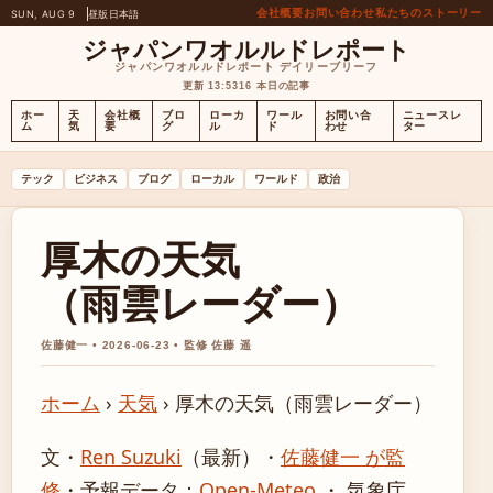
会社概要
お問い合わせ
私たちのストーリー
SUN, AUG 9
昼版
日本語
ジャパンワオルルドレポート
ジャパンワオルルドレポート デイリーブリーフ
更新 13:53
16 本日の記事
ホー
天
会社概
ブロ
ローカ
ワール
お問い合
ニュースレ
ム
気
要
グ
ル
ド
わせ
ター
テック
ビジネス
ブログ
ローカル
ワールド
政治
厚木の天気
（雨雲レーダー）
佐藤健一 • 2026-06-23 • 監修 佐藤 遥
ホーム
›
天気
›
厚木の天気（雨雲レーダー）
文・
Ren Suzuki
（最新）
・
佐藤健一 が監
修
・
予報データ：
Open-Meteo
・ 気象庁