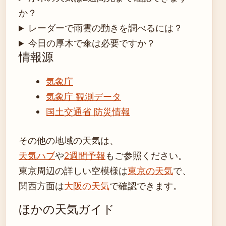
か？
レーダーで雨雲の動きを調べるには？
今日の厚木で傘は必要ですか？
情報源
気象庁
気象庁 観測データ
国土交通省 防災情報
その他の地域の天気は、
天気ハブ
や
2週間予報
もご参照ください。
東京周辺の詳しい空模様は
東京の天気
で、
関西方面は
大阪の天気
で確認できます。
ほかの天気ガイド