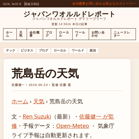
会社概要
お問い合わせ
私たちのストーリー
SUN, AUG 9
昼版
日本語
ジャパンワオルルドレポート
ジャパンワオルルドレポート デイリーブリーフ
更新 14:56
16 本日の記事
ホー
天
会社概
ブロ
ローカ
ワール
お問い合
ニュースレ
ム
気
要
グ
ル
ド
わせ
ター
テック
ビジネス
ブログ
ローカル
ワールド
政治
荒島岳の天気
佐藤健一 • 2026-06-23 • 監修 佐藤 遥
ホーム
›
天気
›
荒島岳の天気
文・
Ren Suzuki
（最新）
・
佐藤健一 が監
修
・
予報データ：
Open-Meteo
・ 気象庁
ライブ予報は自動更新されます。