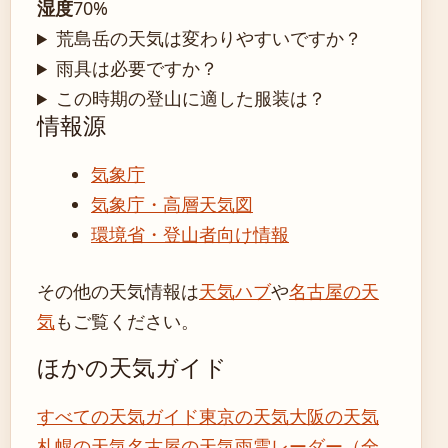
湿度
70%
荒島岳の天気は変わりやすいですか？
雨具は必要ですか？
この時期の登山に適した服装は？
情報源
気象庁
気象庁・高層天気図
環境省・登山者向け情報
その他の天気情報は
天気ハブ
や
名古屋の天
気
もご覧ください。
ほかの天気ガイド
すべての天気ガイド
東京の天気
大阪の天気
札幌の天気
名古屋の天気
雨雲レーダー（全