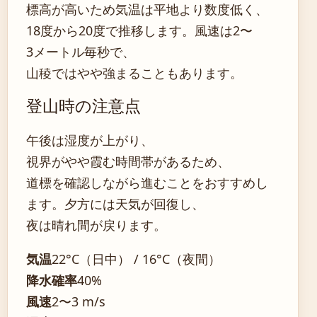
標高が高いため気温は平地より数度低く、
18度から20度で推移します。風速は2〜
3メートル毎秒で、
山稜ではやや強まることもあります。
登山時の注意点
午後は湿度が上がり、
視界がやや霞む時間帯があるため、
道標を確認しながら進むことをおすすめし
ます。夕方には天気が回復し、
夜は晴れ間が戻ります。
気温
22°C（日中） / 16°C（夜間）
降水確率
40%
風速
2〜3 m/s