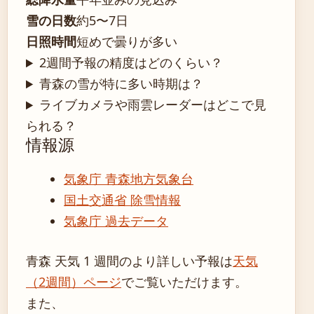
雪の日数
約5〜7日
日照時間
短めで曇りが多い
2週間予報の精度はどのくらい？
青森の雪が特に多い時期は？
ライブカメラや雨雲レーダーはどこで見
られる？
情報源
気象庁 青森地方気象台
国土交通省 除雪情報
気象庁 過去データ
青森 天気 1 週間のより詳しい予報は
天気
（2週間）ページ
でご覧いただけます。
また、