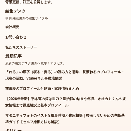
背景更新、訂正を公開します。
編集デスク
朝刊 継続更新の編集サイクル
会社概要
お問い合わせ
私たちのストーリー
最新記事
最新の編集デスク更新へ素早くアクセス。
「ねる」の漢字（寝る・弄る）の読み方と意味、長濱ねるのプロフィール・
現在の活動、Vtuberネルを徹底解説
前田愛のプロフィールと結婚・家族情報まとめ
【2026年最新】平本蓮の嫁は里乃？皇治戦の結果や年収、オオカミくんの彼
女情報まで徹底解説と基本プロフィール
マタニティフォトのベストな撮影時期と費用相場｜後悔しないための判断基
準ガイド【セルフ撮影方法も解説】
ポリシー