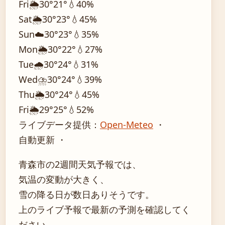
Fri
🌦️
30°
21°
💧40%
Sat
🌦️
30°
23°
💧45%
Sun
☁️
30°
23°
💧35%
Mon
🌦️
30°
22°
💧27%
Tue
🌧️
30°
24°
💧31%
Wed
⛈️
30°
24°
💧39%
Thu
🌦️
30°
24°
💧45%
Fri
🌦️
29°
25°
💧52%
ライブデータ提供：
Open-Meteo
・
自動更新 ・
青森市の2週間天気予報では、
気温の変動が大きく、
雪の降る日が数日ありそうです。
上のライブ予報で最新の予測を確認してく
ださい。