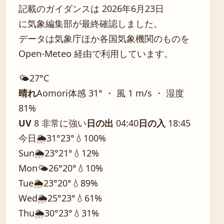
記載のガイダンスは 2026年6月23日
に気象編集部が最終確認しました。
データは気象庁ほか各国気象機関のものを
Open-Meteo 経由で利用しています。
🌤️
27°
C
晴れ
Aomori
体感 31° ・ 風 1 m/s ・ 湿度
81%
UV
8 非常に強い
日の出
04:40
日の入
18:45
今日
🌦️
31°
23°
💧100%
Sun
🌦️
23°
21°
💧12%
Mon
🌤️
26°
20°
💧10%
Tue
🌦️
23°
20°
💧89%
Wed
🌦️
25°
23°
💧61%
Thu
🌦️
30°
23°
💧31%