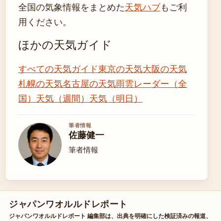
全国の気象情報をまとめた
天気ハブ
もご利
用ください。
ほかの天気ガイド
すべての天気ガイド
東京の天気
大阪の天気
札幌の天気
名古屋の天気
雨雲レーダー（全
国）
天気（週間）
天気（明日）
筆者情報
佐藤健一
筆者情報
ジャパンワオルルドレポート
ジャパンワオルルドレポート 編集部は、出典を明確にした検証済みの報道、