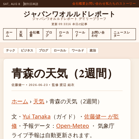
会社概要
お問い合わせ
私たちのストーリー
SAT, AUG 8
朝刊
日本語
ジャパンワオルルドレポート
ジャパンワオルルドレポート デイリーブリーフ
更新 09:33
16 本日の記事
ホー
天
会社概
ブロ
ローカ
ワール
お問い合
ニュースレ
ム
気
要
グ
ル
ド
わせ
ター
テック
ビジネス
ブログ
ローカル
ワールド
政治
青森の天気（2週間）
佐藤健一 • 2026-06-23 • 監修 渡辺 結衣
ホーム
›
天気
›
青森の天気（2週間）
文・
Yui Tanaka
（ガイド）
・
佐藤健一 が監
修
・
予報データ：
Open-Meteo
・ 気象庁
ライブ予報は自動更新されます。