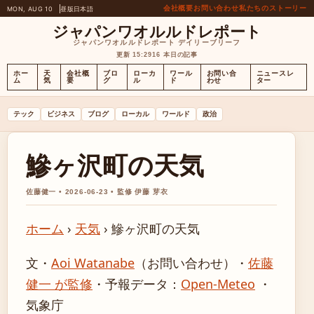
会社概要
お問い合わせ
私たちのストーリー
MON, AUG 10
昼版
日本語
ジャパンワオルルドレポート
ジャパンワオルルドレポート デイリーブリーフ
更新 15:29
16 本日の記事
ホー
天
会社概
ブロ
ローカ
ワール
お問い合
ニュースレ
ム
気
要
グ
ル
ド
わせ
ター
テック
ビジネス
ブログ
ローカル
ワールド
政治
鰺ヶ沢町の天気
佐藤健一 • 2026-06-23 • 監修 伊藤 芽衣
ホーム
›
天気
›
鰺ヶ沢町の天気
文・
Aoi Watanabe
（お問い合わせ）
・
佐藤
健一 が監修
・
予報データ：
Open-Meteo
・
気象庁