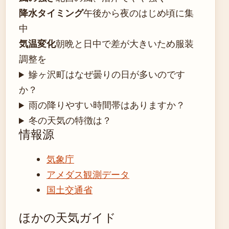
降水タイミング
午後から夜のはじめ頃に集
中
気温変化
朝晩と日中で差が大きいため服装
調整を
鰺ヶ沢町はなぜ曇りの日が多いのです
か？
雨の降りやすい時間帯はありますか？
冬の天気の特徴は？
情報源
気象庁
アメダス観測データ
国土交通省
ほかの天気ガイド