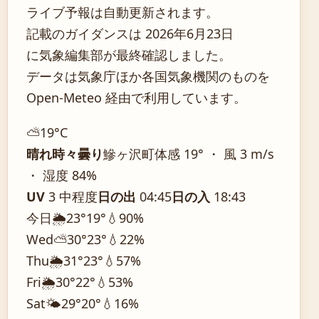
ライブ予報は自動更新されます。
記載のガイダンスは 2026年6月23日
に気象編集部が最終確認しました。
データは気象庁ほか各国気象機関のものを
Open-Meteo 経由で利用しています。
⛅
19°
C
晴れ時々曇り
鰺ヶ沢町
体感 19° ・ 風 3 m/s
・ 湿度 84%
UV
3 中程度
日の出
04:45
日の入
18:43
今日
🌦️
23°
19°
💧90%
Wed
⛅
30°
23°
💧22%
Thu
🌦️
31°
23°
💧57%
Fri
🌦️
30°
22°
💧53%
Sat
🌤️
29°
20°
💧16%