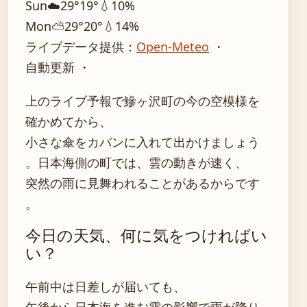
Sun
☁️
29°
19°
💧10%
Mon
⛅
29°
20°
💧14%
ライブデータ提供：
Open-Meteo
・
自動更新 ・
上のライブ予報で鰺ヶ沢町の今の空模様を
確かめてから、
小さな傘をカバンに入れて出かけましょう
。日本海側の町では、雲の動きが速く、
突然の雨に見舞われることがあるからです
。
今日の天気、何に気をつければい
い？
午前中は日差しが届いても、
午後から日本海を進む雲の影響で雨が降り