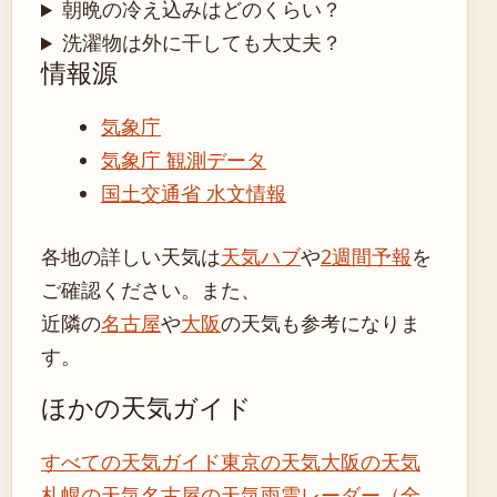
朝晩の冷え込みはどのくらい？
洗濯物は外に干しても大丈夫？
情報源
気象庁
気象庁 観測データ
国土交通省 水文情報
各地の詳しい天気は
天気ハブ
や
2週間予報
を
ご確認ください。また、
近隣の
名古屋
や
大阪
の天気も参考になりま
す。
ほかの天気ガイド
すべての天気ガイド
東京の天気
大阪の天気
札幌の天気
名古屋の天気
雨雲レーダー（全