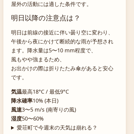
屋外の活動には適した条件です。
明日以降の注意点は？
明日は前線の接近に伴い曇り空に変わり、
午後から夜にかけて断続的な雨が予想され
ます。降水量は5〜10 mm程度で、
風もやや強まるため、
お出かけの際は折りたたみ傘があると安心
です。
気温
最高18°C / 最低9°C
降水確率
10% (本日)
風速
3〜5 m/s (南寄りの風)
湿度
50〜60%
愛荘町で今週末の天気は崩れる？