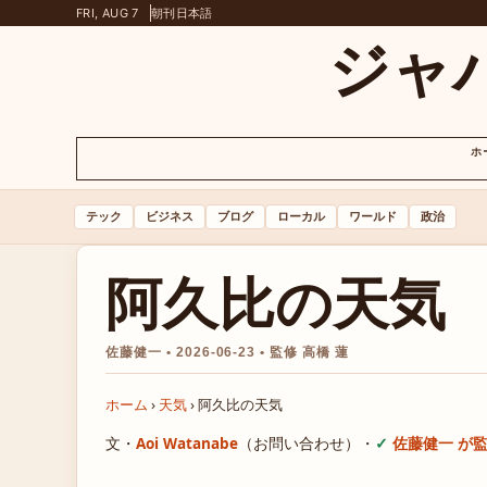
FRI, AUG 7
朝刊
日本語
ジャ
ホ
テック
ビジネス
ブログ
ローカル
ワールド
政治
阿久比の天気
佐藤健一 • 2026-06-23 • 監修 高橋 蓮
ホーム
›
天気
›
阿久比の天気
文・
Aoi Watanabe
（お問い合わせ）
・
佐藤健一 が