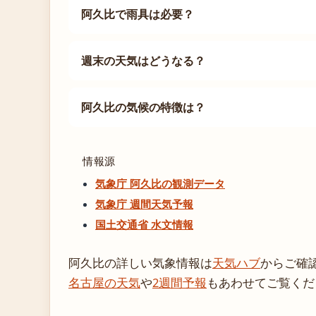
阿久比で雨具は必要？
週末の天気はどうなる？
阿久比の気候の特徴は？
情報源
気象庁 阿久比の観測データ
気象庁 週間天気予報
国土交通省 水文情報
阿久比の詳しい気象情報は
天気ハブ
からご確
名古屋の天気
や
2週間予報
もあわせてご覧くだ