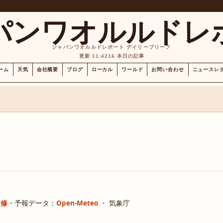
パンワオルルドレ
ジャパンワオルルドレポート デイリーブリーフ
更新 11:42
16 本日の記事
ーム
天気
会社概要
ブログ
ローカル
ワールド
お問い合わせ
ニュースレ
監修
・
予報データ：
Open-Meteo
・ 気象庁