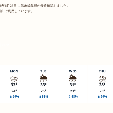
6年6月23日 に気象編集部が最終確認しました。
o 経由で利用しています。
度 80%
MON
TUE
WED
THU
⛈️
🌦️
🌦️
⛈️
33°
33°
31°
28°
24°
25°
23°
23°
💧69%
💧33%
💧48%
💧59%