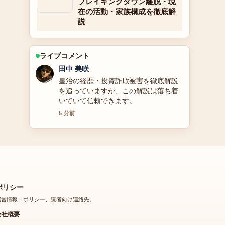
ブレイキングダウン離脱・現
在の活動・家族構成を徹底解
説
ライブコメント
中村 悠斗
アグネスラム（アグネス・ラム）の現
在の活動とプロフィール：旦那・身
長・声優・アグネスチャンとの違いを
解説 の背景説明が助かります。ライブ
更新を続けてください。
7 分前
ポリシー
運営情報、ポリシー、読者向け連絡先。