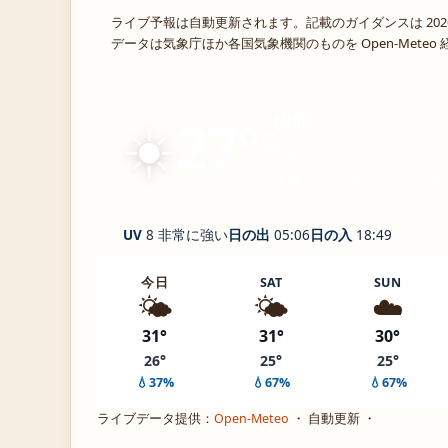
ライブ予報は自動更新されます。記載のガイダンスは 202
データは気象庁ほか各国気象機関のものを Open-Mete
☀️
快晴
27°
C
Agui
体感 32° ・ 風 2 m/s ・ 湿
UV
8 非常に強い
日の出
05:06
日の入
18:49
今日
SAT
SUN
🌤️
🌤️
☁️
31°
31°
30°
26°
25°
25°
💧37%
💧67%
💧67%
ライブデータ提供：
Open-Meteo
・ 自動更新 ・