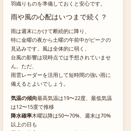
羽織りものを準備しておくと安心です。
雨や風の心配はいつまで続く？
雨は週末にかけて断続的に降り、
特に金曜の夜から土曜の午前中がピークの
見込みです。風は全体的に弱く、
台風の影響は現時点では予想されていませ
ん。ただ、
雨雲レーダーを活用して短時間の強い雨に
備えるとよいでしょう。
気温の傾向
最高気温は19〜22度、最低気温
は12〜15度で推移
降水確率
木曜以降は50〜70%、週末は70%
以上の日も