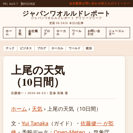
会社概要
お問い合わせ
私たちのストーリー
FRI, AUG 7
朝刊
日本語
ジャパンワオルルドレポート
ジャパンワオルルドレポート デイリーブリーフ
更新 06:24
16 本日の記事
ホー
天
会社概
ブロ
ローカ
ワール
お問い合
ニュースレ
ム
気
要
グ
ル
ド
わせ
ター
テック
ビジネス
ブログ
ローカル
ワールド
政治
上尾の天気
（10日間）
佐藤健一 • 2026-06-23 • 監修 高橋 蓮
ホーム
›
天気
›
上尾の天気（10日間）
文・
Yui Tanaka
（ガイド）
・
佐藤健一 が監
修
・
予報データ：
Open-Meteo
・ 気象庁