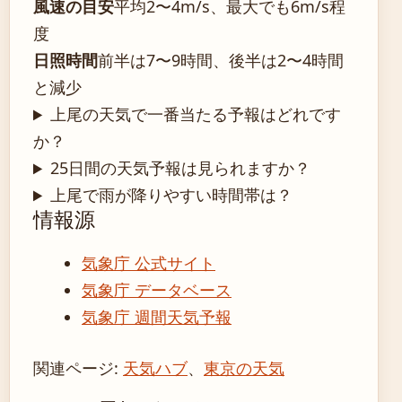
風速の目安
平均2〜4m/s、最大でも6m/s程
度
日照時間
前半は7〜9時間、後半は2〜4時間
と減少
上尾の天気で一番当たる予報はどれです
か？
25日間の天気予報は見られますか？
上尾で雨が降りやすい時間帯は？
情報源
気象庁 公式サイト
気象庁 データベース
気象庁 週間天気予報
関連ページ:
天気ハブ
、
東京の天気