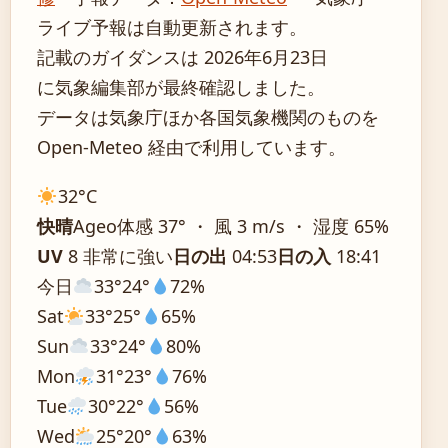
ライブ予報は自動更新されます。
記載のガイダンスは 2026年6月23日
に気象編集部が最終確認しました。
データは気象庁ほか各国気象機関のものを
Open-Meteo 経由で利用しています。
32°
C
快晴
Ageo
体感 37° ・ 風 3 m/s ・ 湿度 65%
UV
8 非常に強い
日の出
04:53
日の入
18:41
今日
33°
24°
72%
Sat
33°
25°
65%
Sun
33°
24°
80%
Mon
31°
23°
76%
Tue
30°
22°
56%
Wed
25°
20°
63%