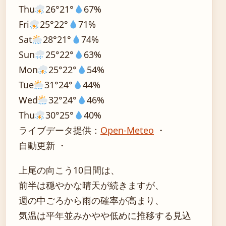
Thu
26°
21°
67%
Fri
25°
22°
71%
Sat
28°
21°
74%
Sun
25°
22°
63%
Mon
25°
22°
54%
Tue
31°
24°
44%
Wed
32°
24°
46%
Thu
30°
25°
40%
ライブデータ提供：
Open-Meteo
・
自動更新 ・
上尾の向こう10日間は、
前半は穏やかな晴天が続きますが、
週の中ごろから雨の確率が高まり、
気温は平年並みかやや低めに推移する見込