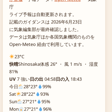
庁
ライブ予報は自動更新されます。
記載のガイダンスは 2026年6月23日
に気象編集部が最終確認しました。
データは気象庁ほか各国気象機関のものを
Open-Meteo 経由で利用しています。
23°
C
快晴
Shinosaka
体感 26° ・ 風 1 m/s ・ 湿度
81%
UV
7 強い
日の出
04:58
日の入
18:43
今日
28°
23°
99%
Sat
28°
22°
93%
Sun
27°
21°
95%
Mon
27°
21°
96%