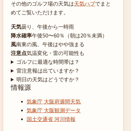
その他のゴルフ場の天気は
天気ハブ
でまと
めてご覧いただけます。
天気
曇り、午後から一時雨
降水確率
午後50〜60％（朝は20％未満）
風
南東の風、午後はやや強まる
注意点
気温変化・雷の可能性も
ゴルフに最適な時間帯は？
雷注意報は出ていますか？
明日の天気はどうですか？
情報源
気象庁 大阪府週間天気
気象庁 大阪観測データ
国土交通省 河川情報