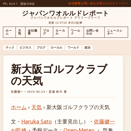
会社概要
お問い合わせ
私たちのストーリー
FRI, AUG 7
昼版
日本語
ジャパンワオルルドレポート
ジャパンワオルルドレポート デイリーブリーフ
更新 13:07
16 本日の記事
ホー
天
会社概
ブロ
ローカ
ワール
お問い合
ニュースレ
ム
気
要
グ
ル
ド
わせ
ター
テック
ビジネス
ブログ
ローカル
ワールド
政治
新大阪ゴルフクラブ
の天気
佐藤健一 • 2026-06-23 • 監修 鈴木 蒼
ホーム
›
天気
›
新大阪ゴルフクラブの天気
文・
Haruka Sato
（主要見出し）
・
佐藤健一
が監修
・
予報データ：
Open-Meteo
・ 気象