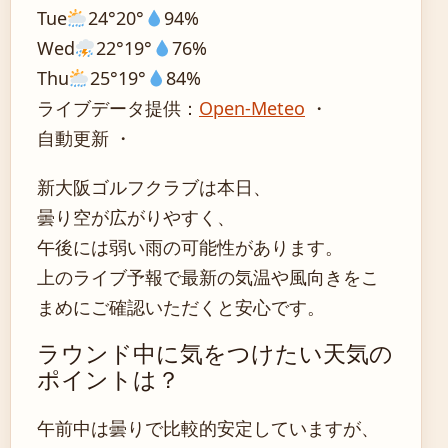
Tue
24°
20°
94%
Wed
22°
19°
76%
Thu
25°
19°
84%
ライブデータ提供：
Open-Meteo
・
自動更新 ・
新大阪ゴルフクラブは本日、
曇り空が広がりやすく、
午後には弱い雨の可能性があります。
上のライブ予報で最新の気温や風向きをこ
まめにご確認いただくと安心です。
ラウンド中に気をつけたい天気の
ポイントは？
午前中は曇りで比較的安定していますが、