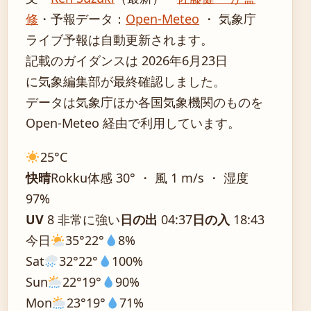
修
・
予報データ：
Open-Meteo
・ 気象庁
ライブ予報は自動更新されます。
記載のガイダンスは 2026年6月23日
に気象編集部が最終確認しました。
データは気象庁ほか各国気象機関のものを
Open-Meteo 経由で利用しています。
25°
C
快晴
Rokku
体感 30° ・ 風 1 m/s ・ 湿度
97%
UV
8 非常に強い
日の出
04:37
日の入
18:43
今日
35°
22°
8%
Sat
32°
22°
100%
Sun
22°
19°
90%
Mon
23°
19°
71%