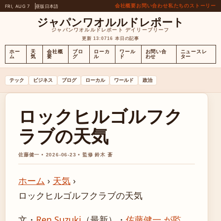
会社概要
お問い合わせ
私たちのストーリー
FRI, AUG 7
昼版
日本語
ジャパンワオルルドレポート
ジャパンワオルルドレポート デイリーブリーフ
更新 13:07
16 本日の記事
ホー
天
会社概
ブロ
ローカ
ワール
お問い合
ニュースレ
ム
気
要
グ
ル
ド
わせ
ター
テック
ビジネス
ブログ
ローカル
ワールド
政治
ロックヒルゴルフク
ラブの天気
佐藤健一 • 2026-06-23 • 監修 鈴木 蒼
ホーム
›
天気
›
ロックヒルゴルフクラブの天気
文・
Ren Suzuki
（最新）
・
佐藤健一 が監