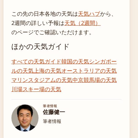
この先の日本各地の天気は
天気ハブ
から、
2週間の詳しい予報は
天気（2週間）
のページでご確認いただけます。
ほかの天気ガイド
すべての天気ガイド
韓国の天気
シンガポー
ルの天気
上海の天気
オーストラリアの天気
マリンスタジアムの天気
中京競馬場の天気
川場スキー場の天気
筆者情報
佐藤健一
筆者情報