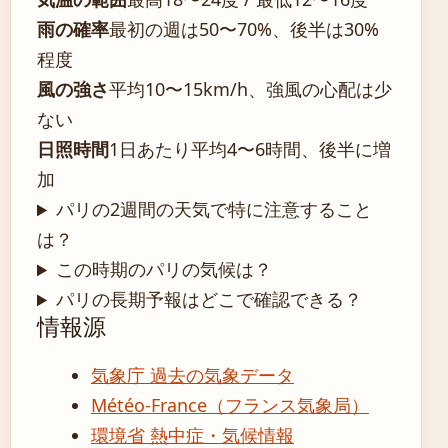
雨の確率
最初の週は50〜70%、後半は30%
程度
風の強さ
平均10〜15km/h、強風の心配は少
ない
日照時間
1日あたり平均4〜6時間、後半に増
加
パリの2週間の天気で特に注意すること
は？
この時期のパリの気候は？
パリの長期予報はどこで確認できる？
情報源
気象庁 過去の気象データ
Météo-France（フランス気象局）
環境省 熱中症・気候情報