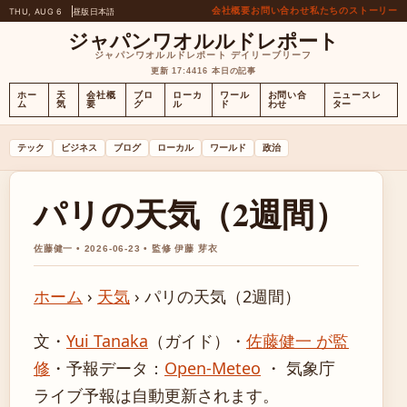
会社概要
お問い合わせ
私たちのストーリー
THU, AUG 6
昼版
日本語
ジャパンワオルルドレポート
ジャパンワオルルドレポート デイリーブリーフ
更新 17:44
16 本日の記事
ホー
天
会社概
ブロ
ローカ
ワール
お問い合
ニュースレ
ム
気
要
グ
ル
ド
わせ
ター
テック
ビジネス
ブログ
ローカル
ワールド
政治
パリの天気（2週間）
佐藤健一 • 2026-06-23 • 監修 伊藤 芽衣
ホーム
›
天気
›
パリの天気（2週間）
文・
Yui Tanaka
（ガイド）
・
佐藤健一 が監
修
・
予報データ：
Open-Meteo
・ 気象庁
ライブ予報は自動更新されます。