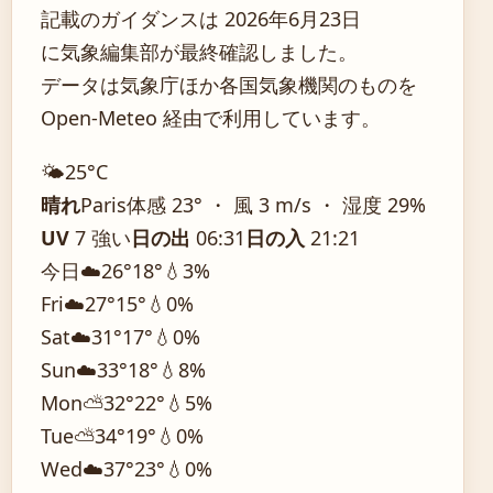
記載のガイダンスは 2026年6月23日
に気象編集部が最終確認しました。
データは気象庁ほか各国気象機関のものを
Open-Meteo 経由で利用しています。
🌤️
25°
C
晴れ
Paris
体感 23° ・ 風 3 m/s ・ 湿度 29%
UV
7 強い
日の出
06:31
日の入
21:21
今日
☁️
26°
18°
💧3%
Fri
☁️
27°
15°
💧0%
Sat
☁️
31°
17°
💧0%
Sun
☁️
33°
18°
💧8%
Mon
⛅
32°
22°
💧5%
Tue
⛅
34°
19°
💧0%
Wed
☁️
37°
23°
💧0%