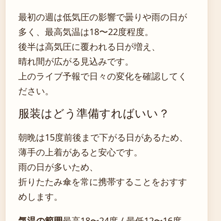
最初の週は低気圧の影響で曇りや雨の日が
多く、最高気温は18〜22度程度。
後半は高気圧に覆われる日が増え、
晴れ間が広がる見込みです。
上のライブ予報で日々の変化を確認してく
ださい。
服装はどう準備すればいい？
朝晩は15度前後まで下がる日があるため、
薄手の上着があると安心です。
雨の日が多いため、
折りたたみ傘を常に携帯することをおすす
めします。
気温の範囲
最高18〜24度 / 最低12〜16度