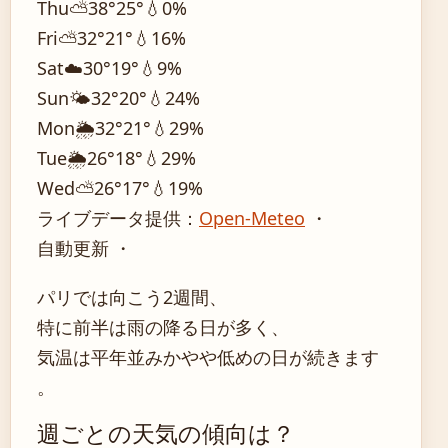
Thu
⛅
38°
25°
💧0%
Fri
⛅
32°
21°
💧16%
Sat
☁️
30°
19°
💧9%
Sun
🌤️
32°
20°
💧24%
Mon
🌦️
32°
21°
💧29%
Tue
🌦️
26°
18°
💧29%
Wed
⛅
26°
17°
💧19%
ライブデータ提供：
Open-Meteo
・
自動更新 ・
パリでは向こう2週間、
特に前半は雨の降る日が多く、
気温は平年並みかやや低めの日が続きます
。
週ごとの天気の傾向は？