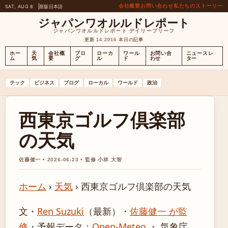
会社概要
お問い合わせ
私たちのストーリー
SAT, AUG 8
昼版
日本語
ジャパンワオルルドレポート
ジャパンワオルルドレポート デイリーブリーフ
更新 14:20
16 本日の記事
ホー
天
会社概
ブロ
ローカ
ワール
お問い合
ニュースレ
ム
気
要
グ
ル
ド
わせ
ター
テック
ビジネス
ブログ
ローカル
ワールド
政治
西東京ゴルフ倶楽部
の天気
佐藤健一 • 2026-06-23 • 監修 小林 大智
ホーム
›
天気
›
西東京ゴルフ倶楽部の天気
文・
Ren Suzuki
（最新）
・
佐藤健一 が監
修
・
予報データ：
Open-Meteo
・ 気象庁