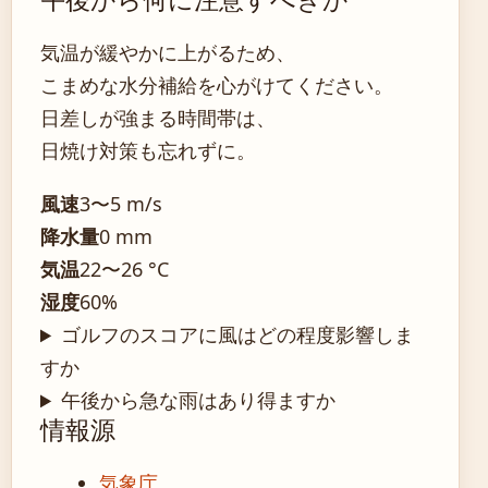
午後から何に注意すべきか
気温が緩やかに上がるため、
こまめな水分補給を心がけてください。
日差しが強まる時間帯は、
日焼け対策も忘れずに。
風速
3〜5 m/s
降水量
0 mm
気温
22〜26 °C
湿度
60%
ゴルフのスコアに風はどの程度影響しま
すか
午後から急な雨はあり得ますか
情報源
気象庁