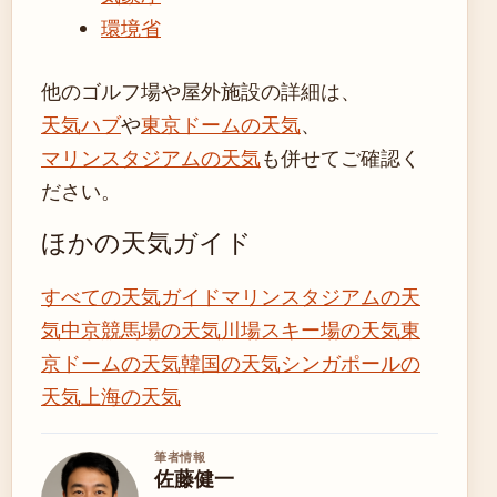
環境省
他のゴルフ場や屋外施設の詳細は、
天気ハブ
や
東京ドームの天気
、
マリンスタジアムの天気
も併せてご確認く
ださい。
ほかの天気ガイド
すべての天気ガイド
マリンスタジアムの天
気
中京競馬場の天気
川場スキー場の天気
東
京ドームの天気
韓国の天気
シンガポールの
天気
上海の天気
筆者情報
佐藤健一