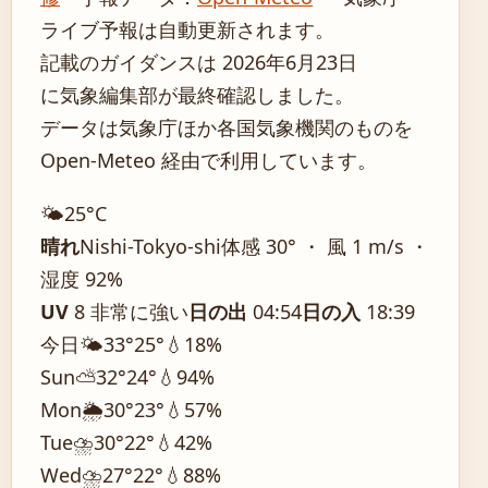
ライブ予報は自動更新されます。
記載のガイダンスは 2026年6月23日
に気象編集部が最終確認しました。
データは気象庁ほか各国気象機関のものを
Open-Meteo 経由で利用しています。
🌤️
25°
C
晴れ
Nishi-Tokyo-shi
体感 30° ・ 風 1 m/s ・
湿度 92%
UV
8 非常に強い
日の出
04:54
日の入
18:39
今日
🌤️
33°
25°
💧18%
Sun
⛅
32°
24°
💧94%
Mon
🌦️
30°
23°
💧57%
Tue
⛈️
30°
22°
💧42%
Wed
⛈️
27°
22°
💧88%