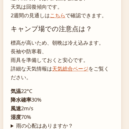
天気は回復傾向です。
2週間の見通しは
こちら
で確認できます。
キャンプ場での注意点は？
標高が高いため、朝晩は冷え込みます。
長袖や防寒着、
雨具を準備しておくと安心です。
詳細な天気情報は
天気総合ページ
をご覧く
ださい。
気温
22°C
降水確率
30%
風速
2m/s
湿度
70%
雨の心配はありますか？