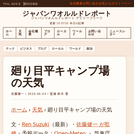
会社概要
お問い合わせ
私たちのストーリー
THU, AUG 6
朝刊
日本語
ジャパンワオルルドレポート
ジャパンワオルルドレポート デイリーブリーフ
更新 10:07
16 本日の記事
ホー
天
会社概
ブロ
ローカ
ワール
お問い合
ニュースレ
ム
気
要
グ
ル
ド
わせ
ター
テック
ビジネス
ブログ
ローカル
ワールド
政治
廻り目平キャンプ場
の天気
佐藤健一 • 2026-06-23 • 監修 鈴木 蒼
ホーム
›
天気
›
廻り目平キャンプ場の天気
文・
Ren Suzuki
（最新）
・
佐藤健一 が監
修
・
予報データ：
Open-Meteo
・ 気象庁