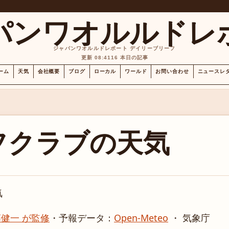
パンワオルルドレ
ジャパンワオルルドレポート デイリーブリーフ
更新 08:41
16 本日の記事
ーム
天気
会社概要
ブログ
ローカル
ワールド
お問い合わせ
ニュースレ
フクラブの天気
気
健一 が監修
・
予報データ：
Open-Meteo
・ 気象庁