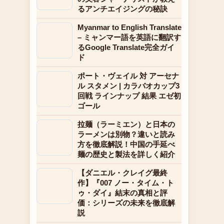
るアンチエイジングの秘訣
Myanmar to English Translate
– ミャンマー語を英語に翻訳す
るGoogle Translate完全ガイ
ド
ポート・ヴェイル 対 アーセナ
ル スタメン | カラバオカップ3
回戦 ラインナップ 結果 エゼ初
ゴール
拉麺（ラーミエン）と日本の
ラーメンは別物？違いと読み
方を徹底解説！中国の手延べ
麺の歴史と製法を詳しく紹介
【ダニエル・クレイグ最終
作】『007 ノー・タイム・ト
ゥ・ダイ』結末の真相と評
価：シリーズの未来を徹底解
説