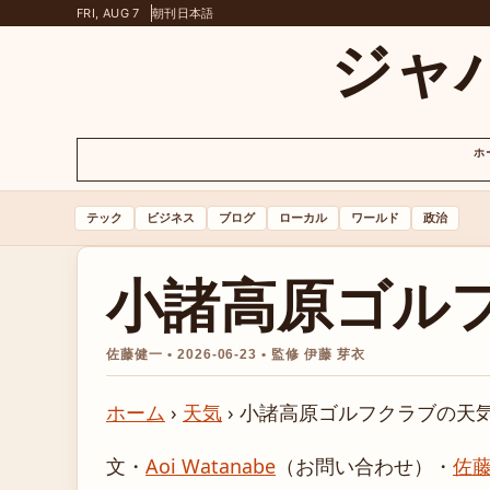
FRI, AUG 7
朝刊
日本語
ジャ
ホ
テック
ビジネス
ブログ
ローカル
ワールド
政治
小諸高原ゴル
佐藤健一 • 2026-06-23 • 監修 伊藤 芽衣
ホーム
›
天気
›
小諸高原ゴルフクラブの天
文・
Aoi Watanabe
（お問い合わせ）
・
佐藤