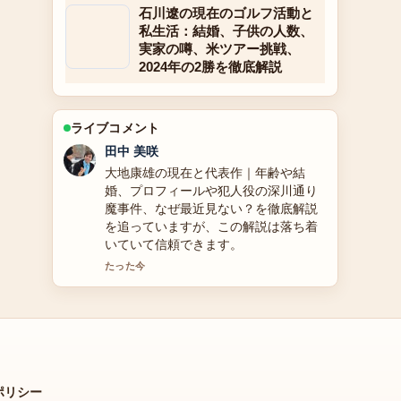
石川遼の現在のゴルフ活動と
私生活：結婚、子供の人数、
実家の噂、米ツアー挑戦、
2024年の2勝を徹底解説
ライブコメント
中村 悠斗
皇治の経歴・投資詐欺被害を徹底解説
の背景説明が助かります。ライブ更新
を続けてください。
3 分前
ポリシー
運営情報、ポリシー、読者向け連絡先。