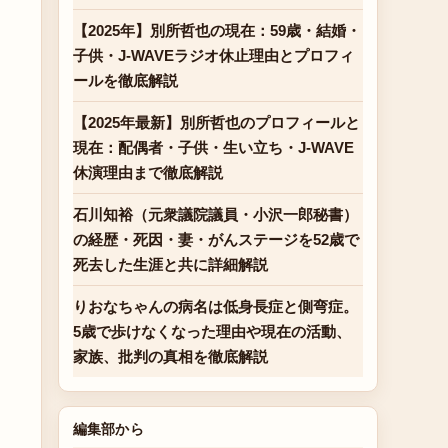
【2025年】別所哲也の現在：59歳・結婚・
子供・J-WAVEラジオ休止理由とプロフィ
ールを徹底解説
【2025年最新】別所哲也のプロフィールと
現在：配偶者・子供・生い立ち・J-WAVE
休演理由まで徹底解説
石川知裕（元衆議院議員・小沢一郎秘書）
の経歴・死因・妻・がんステージを52歳で
死去した生涯と共に詳細解説
りおなちゃんの病名は低身長症と側弯症。
5歳で歩けなくなった理由や現在の活動、
家族、批判の真相を徹底解説
編集部から