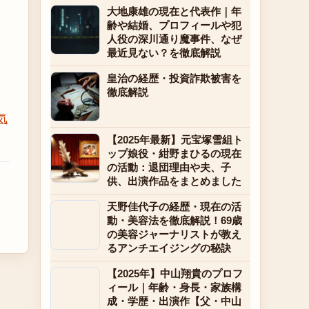
大地康雄の現在と代表作｜年
齢や結婚、プロフィールや犯
人役の深川通り魔事件、なぜ
最近見ない？を徹底解説
皇治の経歴・投資詐欺被害を
徹底解説
気
【2025年最新】元宝塚雪組ト
ップ娘役・紺野まひるの現在
の活動：退団理由や夫、子
供、出演作品をまとめました
天野佳代子の経歴・現在の活
動・美容法を徹底解説！69歳
の美容ジャーナリストが教え
るアンチエイジングの秘訣
【2025年】中山翔貴のプロフ
ィール｜年齢・身長・家族構
成・学歴・出演作【父・中山