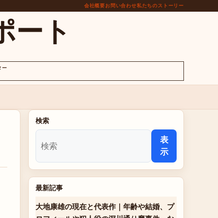
会社概要
お問い合わせ
私たちのストーリー
ポート
ター
検索
表
示
最新記事
大地康雄の現在と代表作｜年齢や結婚、プ