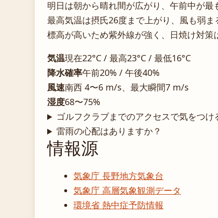
明日は朝から晴れ間が広がり、午前中が最
最高気温は摂氏26度まで上がり、風も弱
標高が高いため紫外線が強く、日焼け対策
気温
現在22°C / 最高23°C / 最低16°C
降水確率
午前20% / 午後40%
風速
南西 4〜6 m/s、最大瞬間7 m/s
湿度
68〜75%
ゴルフクラブまでのアクセスで気をつけ
雷雨の心配はありますか？
情報源
気象庁 長野地方気象台
気象庁 高層気象観測データ
環境省 熱中症予防情報