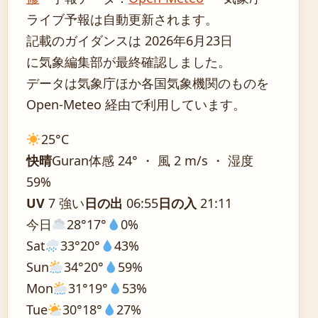
ライブ予報は自動更新されます。
記載のガイダンスは 2026年6月23日
に気象編集部が最終確認しました。
データは気象庁ほか各国気象機関のものを
Open-Meteo 経由で利用しています。
25°
C
快晴
Guran
体感 24° ・ 風 2 m/s ・ 湿度
59%
UV
7 強い
日の出
06:55
日の入
21:11
今日
28°
17°
0%
Sat
33°
20°
43%
Sun
34°
20°
59%
Mon
31°
19°
53%
Tue
30°
18°
27%