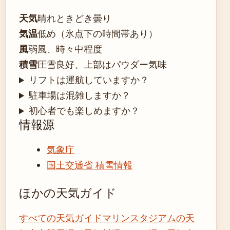
天気
晴れときどき曇り
気温
低め（氷点下の時間帯あり）
風
弱風、時々中程度
積雪
圧雪良好、上部はパウダー気味
リフトは運航していますか？
駐車場は混雑しますか？
初心者でも楽しめますか？
情報源
気象庁
国土交通省 積雪情報
ほかの天気ガイド
すべての天気ガイド
マリンスタジアムの天