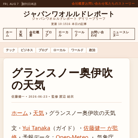
会社概要
お問い合わせ
私たちのストーリー
FRI, AUG 7
朝刊
日本語
ジャパンワオルルドレポート
ジャパンワオルルドレポート デイリーブリーフ
更新 10:15
16 本日の記事
ホー
天
会社概
ブロ
ローカ
ワール
お問い合
ニュースレ
ム
気
要
グ
ル
ド
わせ
ター
テック
ビジネス
ブログ
ローカル
ワールド
政治
グランスノー奥伊吹
の天気
佐藤健一 • 2026-06-23 • 監修 渡辺 結衣
ホーム
›
天気
›
グランスノー奥伊吹の天気
文・
Yui Tanaka
（ガイド）
・
佐藤健一 が監
修
・
予報データ：
Open-Meteo
・ 気象庁