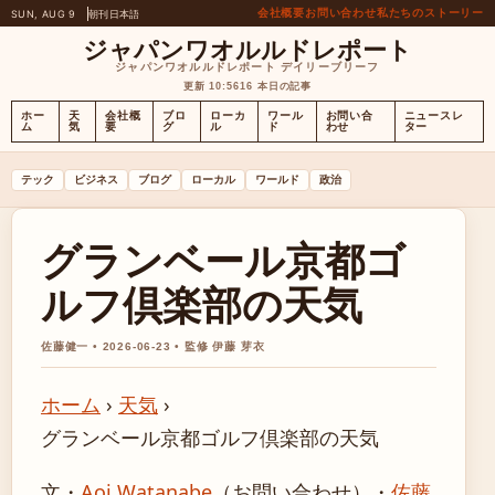
会社概要
お問い合わせ
私たちのストーリー
SUN, AUG 9
朝刊
日本語
ジャパンワオルルドレポート
ジャパンワオルルドレポート デイリーブリーフ
更新 10:56
16 本日の記事
ホー
天
会社概
ブロ
ローカ
ワール
お問い合
ニュースレ
ム
気
要
グ
ル
ド
わせ
ター
テック
ビジネス
ブログ
ローカル
ワールド
政治
グランベール京都ゴ
ルフ倶楽部の天気
佐藤健一 • 2026-06-23 • 監修 伊藤 芽衣
ホーム
›
天気
›
グランベール京都ゴルフ倶楽部の天気
文・
Aoi Watanabe
（お問い合わせ）
・
佐藤