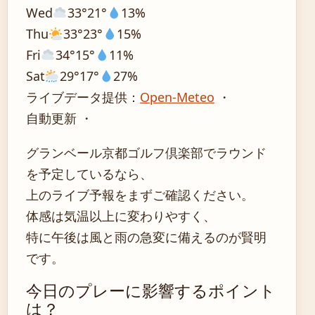
Wed
33°
21°
13%
Thu
33°
23°
15%
Fri
34°
15°
11%
Sat
29°
17°
27%
ライブデータ提供：
Open-Meteo
・
自動更新 ・
グランベール京都ゴルフ倶楽部でラウンド
を予定しているなら、
上のライブ予報をまずご確認ください。
体感は気温以上に変わりやすく、
特に午後は風と雨の急変に備えるのが賢明
です。
今日のプレーに影響するポイント
は？