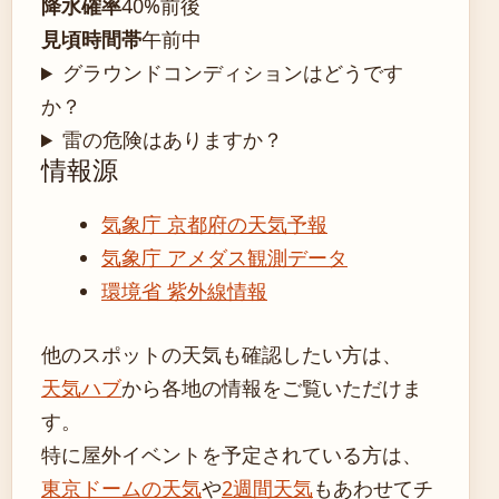
降水確率
40%前後
見頃時間帯
午前中
グラウンドコンディションはどうです
か？
雷の危険はありますか？
情報源
気象庁 京都府の天気予報
気象庁 アメダス観測データ
環境省 紫外線情報
他のスポットの天気も確認したい方は、
天気ハブ
から各地の情報をご覧いただけま
す。
特に屋外イベントを予定されている方は、
東京ドームの天気
や
2週間天気
もあわせてチ