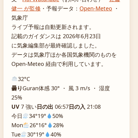
健一 が監修
・
予報データ：
Open-Meteo
・
気象庁
ライブ予報は自動更新されます。
記載のガイダンスは 2026年6月23日
に気象編集部が最終確認しました。
データは気象庁ほか各国気象機関のものを
Open-Meteo 経由で利用しています。
32°
C
曇り
Guran
体感 30° ・ 風 3 m/s ・ 湿度
25%
UV
7 強い
日の出
06:57
日の入
21:08
今日
34°
19°
50%
Mon
26°
16°
28%
Tue
30°
19°
40%