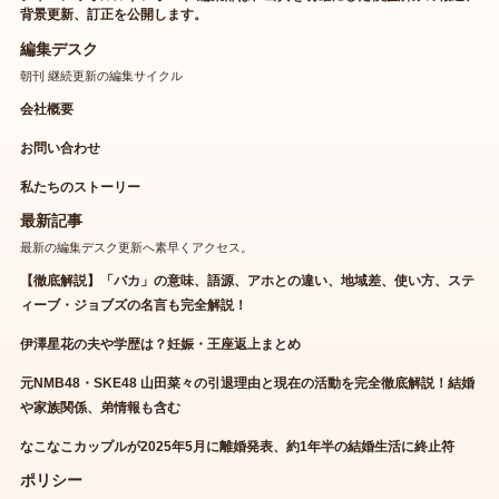
背景更新、訂正を公開します。
編集デスク
朝刊 継続更新の編集サイクル
会社概要
お問い合わせ
私たちのストーリー
最新記事
最新の編集デスク更新へ素早くアクセス。
【徹底解説】「バカ」の意味、語源、アホとの違い、地域差、使い方、ステ
ィーブ・ジョブズの名言も完全解説！
伊澤星花の夫や学歴は？妊娠・王座返上まとめ
元NMB48・SKE48 山田菜々の引退理由と現在の活動を完全徹底解説！結婚
や家族関係、弟情報も含む
なこなこカップルが2025年5月に離婚発表、約1年半の結婚生活に終止符
ポリシー