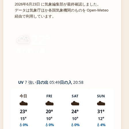
2026年6月23日 に気象編集部が最終確認しました。
データは気象庁ほか各国気象機関のものを Open-Meteo
経由で利用しています。
⛅
22°
C
晴れ時々曇り
ドイツ
体感 21° ・ 風 3 m/s ・ 湿度 55%
UV
7 強い
日の出
05:49
日の入
20:58
今日
FRI
SAT
SUN
☁️
☁️
☁️
☁️
23°
20°
24°
31°
15°
10°
10°
12°
💧0%
💧0%
💧0%
💧4%