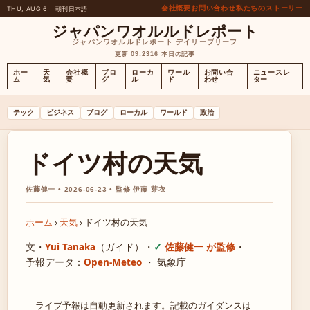
会社概要
お問い合わせ
私たちのストーリー
THU, AUG 6
朝刊
日本語
ジャパンワオルルドレポート
ジャパンワオルルドレポート デイリーブリーフ
更新 09:23
16 本日の記事
ホー
天
会社概
ブロ
ローカ
ワール
お問い合
ニュースレ
ム
気
要
グ
ル
ド
わせ
ター
テック
ビジネス
ブログ
ローカル
ワールド
政治
ドイツ村の天気
佐藤健一 • 2026-06-23 • 監修 伊藤 芽衣
ホーム
›
天気
›
ドイツ村の天気
文・
Yui Tanaka
（ガイド）
・
佐藤健一 が監修
・
予報データ：
Open-Meteo
・ 気象庁
ライブ予報は自動更新されます。記載のガイダンスは