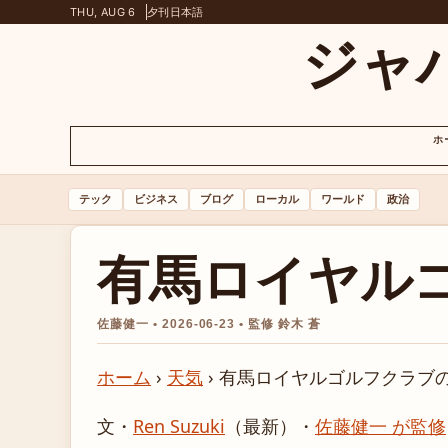
THU, AUG 6
夕刊
日本語
ジャ
ホ
テック
ビジネス
ブログ
ローカル
ワールド
政治
有馬ロイヤル
佐藤健一 • 2026-06-23 • 監修 鈴木 蒼
ホーム
›
天気
›
有馬ロイヤルゴルフクラブ
文・
Ren Suzuki
（最新）
・
佐藤健一 が監修