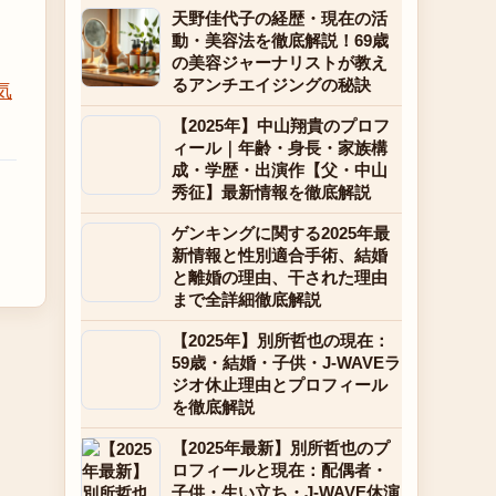
天野佳代子の経歴・現在の活
動・美容法を徹底解説！69歳
の美容ジャーナリストが教え
るアンチエイジングの秘訣
気
【2025年】中山翔貴のプロフ
ィール｜年齢・身長・家族構
成・学歴・出演作【父・中山
秀征】最新情報を徹底解説
ゲンキングに関する2025年最
新情報と性別適合手術、結婚
と離婚の理由、干された理由
まで全詳細徹底解説
【2025年】別所哲也の現在：
59歳・結婚・子供・J-WAVEラ
ジオ休止理由とプロフィール
を徹底解説
【2025年最新】別所哲也のプ
ロフィールと現在：配偶者・
子供・生い立ち・J-WAVE休演