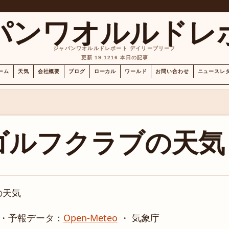
パンワオルルドレ
ジャパンワオルルドレポート デイリーブリーフ
更新 19:12
16 本日の記事
ーム
天気
会社概要
ブログ
ローカル
ワールド
お問い合わせ
ニュースレ
ゴルフクラブの天気
の天気
・
予報データ：
Open-Meteo
・ 気象庁