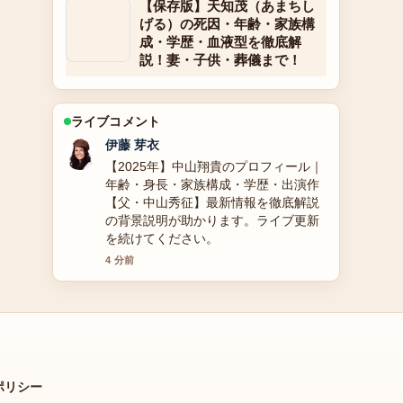
【保存版】天知茂（あまちし
げる）の死因・年齢・家族構
成・学歴・血液型を徹底解
説！妻・子供・葬儀まで！
ライブコメント
鈴木 蒼
ゲンキングに関する2025年最新情報と
性別適合手術、結婚と離婚の理由、干
された理由まで全詳細徹底解説 の報道
は丁寧で、流れを追いやすいです。
6 分前
ポリシー
運営情報、ポリシー、読者向け連絡先。