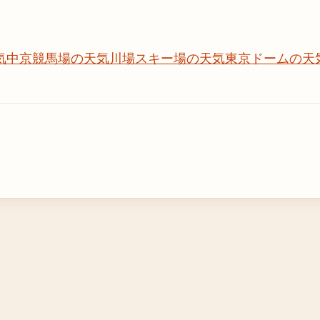
気
中京競馬場の天気
川場スキー場の天気
東京ドームの天