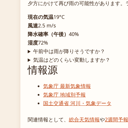
夕方にかけて再び雨の可能性があります。
現在の気温
19°C
風速
2.5 m/s
降水確率（午後）
40%
湿度
72%
午前中は雨が降りそうですか？
気温はどのくらい変動しますか？
情報源
気象庁 最新気象情報
気象庁 地域別予報
国土交通省 河川・気象データ
関連情報として、
総合天気情報
や
2週間予