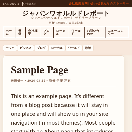
会社概要
お問い合わせ
私たちのストーリー
SAT, AUG 8
夕刊
日本語
ジャパンワオルルドレポート
ジャパンワオルルドレポート デイリーブリーフ
更新 22:50
16 本日の記事
ホー
天
会社概
ブロ
ローカ
ワール
お問い合
ニュースレ
ム
気
要
グ
ル
ド
わせ
ター
テック
ビジネス
ブログ
ローカル
ワールド
政治
Sample Page
佐藤健一 • 2026-03-25 • 監修 伊藤 芽衣
This is an example page. It’s different
from a blog post because it will stay in
one place and will show up in your site
navigation (in most themes). Most people
start with an About page that introduces