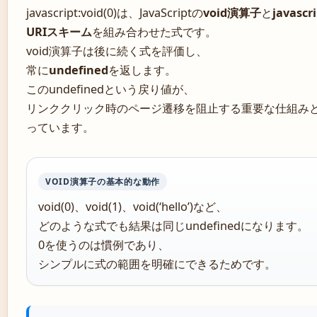
javascript:void(0)は、JavaScriptの
void演算子
と
javascri
URIスキーム
を組み合わせた式です。
void演算子は後に続く式を評価し、
常に
undefined
を返します。
このundefinedという戻り値が、
リンククリック時のページ遷移を阻止する重要な仕組み
っています。
VOID演算子の基本的な動作
void(0)、void(1)、void(‘hello’)など、
どのような式でも結果は同じundefinedになります。
0を使うのは慣例であり、
シンプルに式の範囲を明確にできるためです。