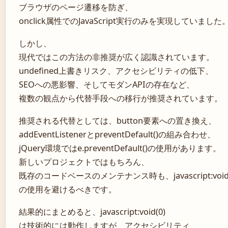
ブラウザのページ遷移を防ぎ、
onclick属性でのJavaScript実行のみを実現していました
しかし、
現代ではこの方法の非推奨が広く認識されています。
undefined上書きリスク、アクセシビリティの低下、
SEOへの悪影響、そしてモダンAPIの存在など、
複数の観点から代替手段への移行が推奨されています。
推奨される代替としては、button要素への置き換え、
addEventListenerとpreventDefault()の組み合わせ、
jQuery環境ではe.preventDefault()の使用があります。
新しいプロジェクトではもちろん、
既存のコードベースのメンテナンス時も、javascript:void(
の使用を避けるべきです。
結果的にまとめると、javascript:void(0)
は技術的には動作しますが、アクセシビリティ、