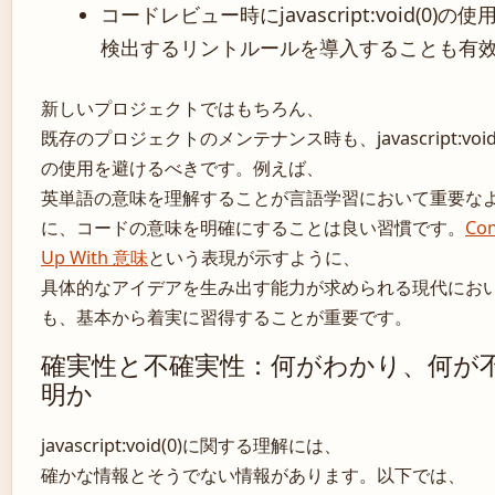
コードレビュー時にjavascript:void(0)の使
検出するリントルールを導入することも有
新しいプロジェクトではもちろん、
既存のプロジェクトのメンテナンス時も、javascript:void(
の使用を避けるべきです。例えば、
英単語の意味を理解することが言語学習において重要な
に、コードの意味を明確にすることは良い習慣です。
Co
Up With 意味
という表現が示すように、
具体的なアイデアを生み出す能力が求められる現代にお
も、基本から着実に習得することが重要です。
確実性と不確実性：何がわかり、何が
明か
javascript:void(0)に関する理解には、
確かな情報とそうでない情報があります。以下では、