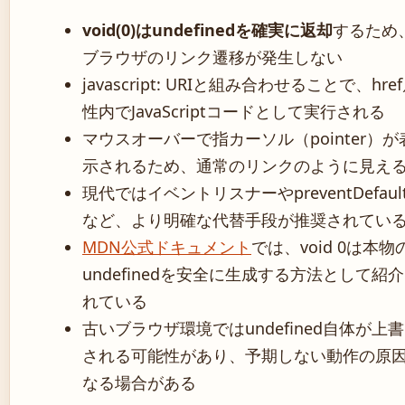
void(0)はundefinedを確実に返却
するため
ブラウザのリンク遷移が発生しない
javascript: URIと組み合わせることで、hre
性内でJavaScriptコードとして実行される
マウスオーバーで指カーソル（pointer）が
示されるため、通常のリンクのように見え
現代ではイベントリスナーやpreventDefault
など、より明確な代替手段が推奨されてい
MDN公式ドキュメント
では、void 0は本物
undefinedを安全に生成する方法として紹
れている
古いブラウザ環境ではundefined自体が上
される可能性があり、予期しない動作の原
なる場合がある