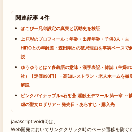
関連記事 4件
ぽこぴー兄弟設定の真実と活動史を検証
上戸彩のプロフィール：年齢・出産年齢・子供3人・夫
HIROとの年齢差・森田剛との破局理由を事実ベースで
説
ゆうゆうとは？多義語の意味・漢字表記・雑誌（主婦の
社）【定価990円】・高知レストラン・老人ホームを徹
解説
ピンクパイナップル×石射蒼 淫触王デマール 第一章 ～
虐の聖女ロザリア～ 発売日・あらすじ・購入先
javascript:void(0)は、
Web開発においてリンククリック時のページ遷移を防ぐ