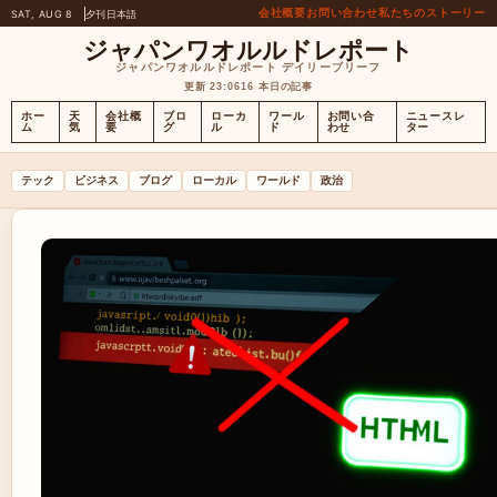
会社概要
お問い合わせ
私たちのストーリー
SAT, AUG 8
夕刊
日本語
ジャパンワオルルドレポート
ジャパンワオルルドレポート デイリーブリーフ
更新 23:06
16 本日の記事
ホー
天
会社概
ブロ
ローカ
ワール
お問い合
ニュースレ
ム
気
要
グ
ル
ド
わせ
ター
テック
ビジネス
ブログ
ローカル
ワールド
政治