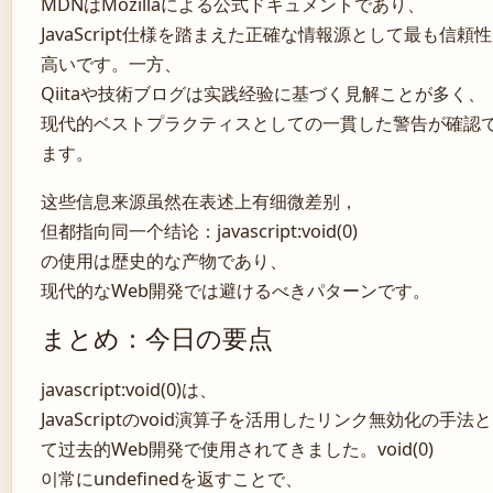
MDNはMozillaによる公式ドキュメントであり、
JavaScript仕様を踏まえた正確な情報源として最も信頼
高いです。一方、
Qiitaや技術ブログは实践经验に基づく見解ことが多く、
现代的ベストプラクティスとしての一貫した警告が確認
ます。
这些信息来源虽然在表述上有细微差别，
但都指向同一个结论：javascript:void(0)
の使用は歴史的な产物であり、
现代的なWeb開発では避けるべきパターンです。
まとめ：今日の要点
javascript:void(0)は、
JavaScriptのvoid演算子を活用したリンク無効化の手法
て过去的Web開発で使用されてきました。void(0)
이常にundefinedを返すことで、