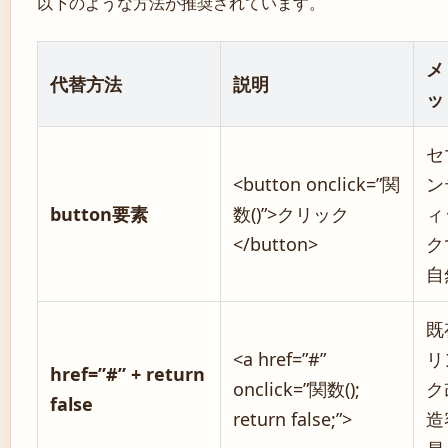
以下のような方法が推奨されています。
メ
代替方法
説明
ッ
セ
<button onclick=”関
ン
button要素
数()”>クリック
ィ
</button>
ク
自
既
<a href=”#”
リ
href=”#” + return
onclick=”関数();
ク
false
return false;”>
造