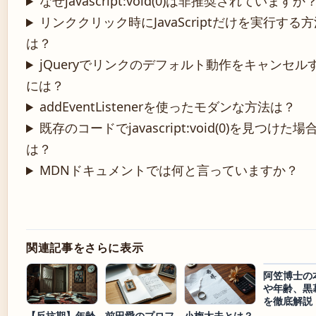
なぜjavascript:void(0)は非推奨されていますか
リンククリック時にJavaScriptだけを実行する
は？
jQueryでリンクのデフォルト動作をキャンセル
には？
addEventListenerを使ったモダンな方法は？
既存のコードでjavascript:void(0)を見つけた場
は？
MDNドキュメントでは何と言っていますか？
関連記事をさらに表示
阿笠博士の
や年齢、黒
を徹底解説