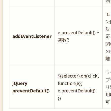
易
モ
ンJ
対
e.preventDefault() +
addEventListener
応
関数()
関
の
離
ラ
$(selector).on(‘click’,
ブ
jQuery
function(e){
リ
preventDefault()
e.preventDefault();
用
})
可