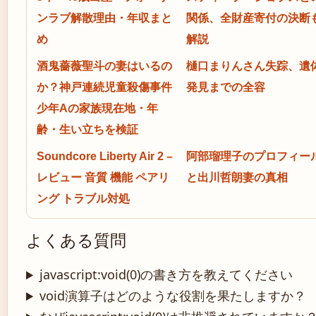
ンラブ解散理由・年収まと
関係、全財産寄付の決断
め
解説
酒鬼薔薇聖斗の妻はいるの
樋口まりんさん失踪、遺
か？神戸連続児童殺傷事件
発見までの全容
少年Aの家族現在地・年
齢・生い立ちを検証
Soundcore Liberty Air 2 –
阿部瑠理子のプロフィー
レビュー 音質 機能 ペアリ
と出川哲朗妻の真相
ング トラブル対処
よくある質問
javascript:void(0)の書き方を教えてください
void演算子はどのような役割を果たしますか？