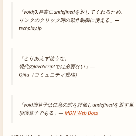
「void(0)은常にundefinedを返してくれるため、
リンクのクリック時の動作制御に使える」—
techplay.jp
「とりあえず使うな。
現代のJavaScriptでは必要ない」—
Qiita（コミュニティ投稿）
「void演算子は任意の式を評価しundefinedを返す単
項演算子である」—
MDN Web Docs