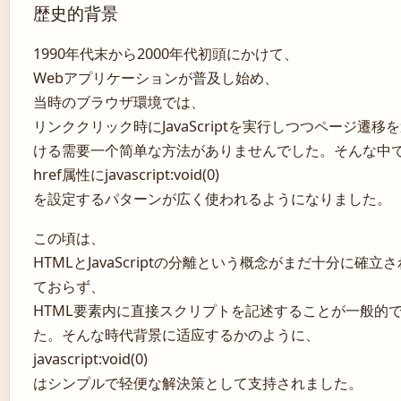
歴史的背景
1990年代末から2000年代初頭にかけて、
Webアプリケーションが普及し始め、
当時のブラウザ環境では、
リンククリック時にJavaScriptを実行しつつページ遷移
ける需要一个简单な方法がありませんでした。そんな中
href属性にjavascript:void(0)
を設定するパターンが広く使われるようになりました。
この頃は、
HTMLとJavaScriptの分離という概念がまだ十分に確立さ
ておらず、
HTML要素内に直接スクリプトを記述することが一般的
た。そんな時代背景に适应するかのように、
javascript:void(0)
はシンプルで轻便な解決策として支持されました。