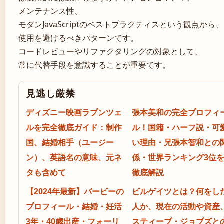
メンテナンス性、
モダンJavaScriptのベストプラクティスという観点から、
使用を避けるべきパターンです。
コードレビューやリファクタリングの対象として、
常に代替手段を意識することが重要です。
見逃し厳禁
ディズニー映画ラプンツェ
張本美和の完全プロフィ
ルを完全徹底ガイド：制作
ル！国籍・ハーフ説・可
国、結婚相手（ユージー
い理由・兄張本智和との
ン）、英語名の意味、元ネ
係・世界ランキング3位
タも含めて
徹底解説
【2024年最新】バービーの
ビルゲイツとは？何をし
プロフィール・結婚・妊活
人か、現在の活動や資産
3年・40歳出産・フォーリ
スティーブ・ジョブズと