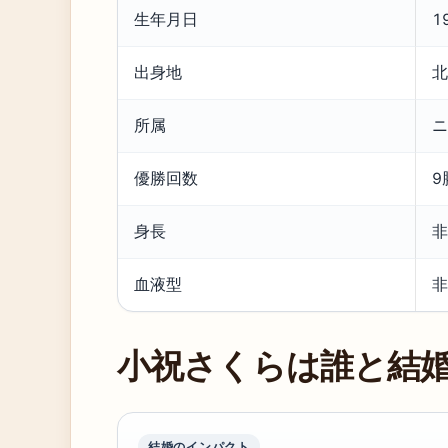
生年月日
1
出身地
北
所属
ニ
優勝回数
9
身長
非
血液型
非
小祝さくらは誰と結
結婚のインパクト