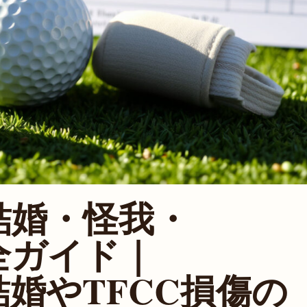
結婚・怪我・
全ガイド｜
婚やTFCC損傷の