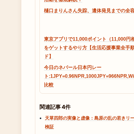
樋口まりんさん失踪、遺体発見までの全
東京アプリで11,000ポイント（11,000円
をゲットするやり方【生活応援事業全手
ド】
今日のネパール日本円レー
ト:1JPY=0.96NPR,1000JPY=966NPR,Wi
比較
関連記事 4件
天草四郎の実像と虚像：島原の乱の若きリ
検証