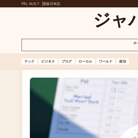
FRI, AUG 7
昼版
日本語
ジャ
ホ
テック
ビジネス
ブログ
ローカル
ワールド
政治