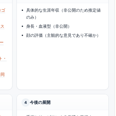
ロゴ
具体的な生涯年収（非公開のため推定値
のみ）
ェス
身長・血液型（非公開）
顔の評価（主観的な意見であり不確か）
ペー
ト・
共同
今後の展開
4