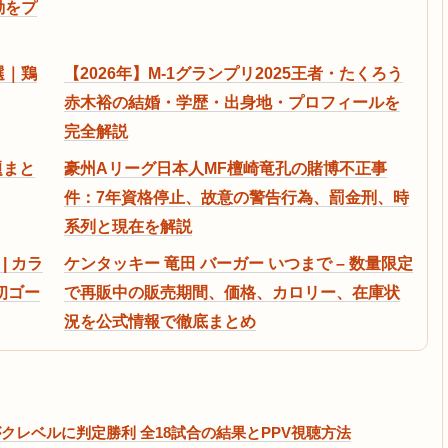
動をプ
選｜鶏
【2026年】M-1グランプリ2025王者・たくろう
赤木裕の結婚・学歴・出身地・プロフィールを
完全解説
題まと
豪州Aリーグ日本人MF檀崎竜孔の賭博不正事
件：7年資格停止、故意の警告行為、罰金刑、時
系列と現在を解説
| カラ
ケンタッキー 竜田 バーガー いつまで – 数量限定
初ゴー
で再販中の販売期間、価格、カロリー、在庫状
況を公式情報で徹底まとめ
来がクレベルに判定勝利 全18試合の結果とPPV視聴方法