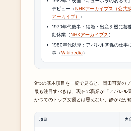
1962年：映画『キューポラのある街
デビュー（
NHKアーカイブス（公共
アーカイブ）
）
1970年代後半：結婚・出産を機に芸
動休業（
NHKアーカイブス
）
1980年代以降：アパレル関係の仕事
事（
Wikipedia
）
9つの基本項目を一覧で見ると、岡田可愛の
最も注目すべきは、現在の職業が「アパレル
かつてのトップ女優とは思えない、静かだが
項目
内