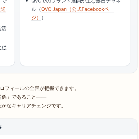
』で
QVCでのブランド展開が主な露出チャネ
放送
ル（
QVC Japan（公式Facebookペー
ジ）
）
能活
に従
プロフィールの全容が把握できます。
関係」であること——
確かなキャリアチェンジです。
容