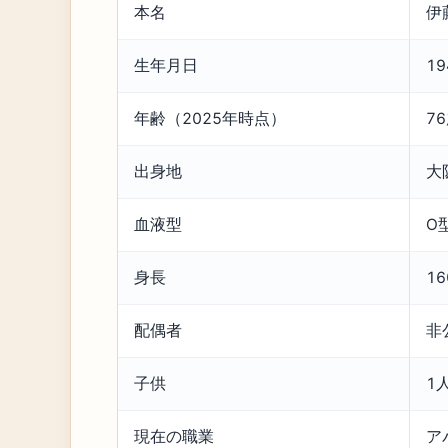
本名
伊
生年月日
1
年齢（2025年時点）
7
出身地
大阪
血液型
O
身長
16
配偶者
非
子供
1
現在の職業
ア