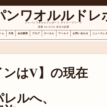
パンワオルルドレ
ジャパンワオルルドレポート デイリーブリーフ
更新 06:37
16 本日の記事
ーム
天気
会社概要
ブログ
ローカル
ワールド
お問い合わせ
ニュースレ
インはV】の現在
】
パレルへ、