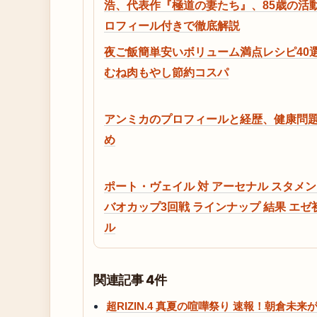
浩、代表作『極道の妻たち』、85歳の活
ロフィール付きで徹底解説
夜ご飯簡単安いボリューム満点レシピ40
むね肉もやし節約コスパ
アンミカのプロフィールと経歴、健康問
め
ポート・ヴェイル 対 アーセナル スタメン 
バオカップ3回戦 ラインナップ 結果 エゼ
ル
関連記事 4件
超RIZIN.4 真夏の喧嘩祭り 速報！朝倉未