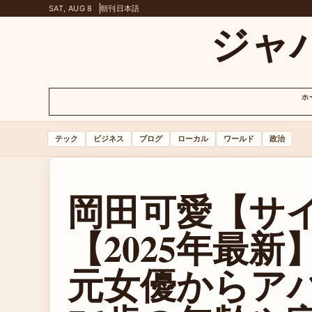
SAT, AUG 8
朝刊
日本語
ジャ
ホ
テック
ビジネス
ブログ
ローカル
ワールド
政治
岡田可愛【サ
【2025年最新
元女優からア