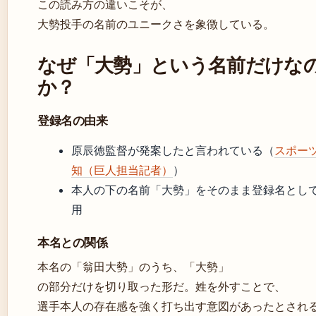
この読み方の違いこそが、
大勢投手の名前のユニークさを象徴している。
なぜ「大勢」という名前だけな
か？
登録名の由来
原辰徳監督が発案したと言われている（
スポー
知（巨人担当記者）
）
本人の下の名前「大勢」をそのまま登録名とし
用
本名との関係
本名の「翁田大勢」のうち、「大勢」
の部分だけを切り取った形だ。姓を外すことで、
選手本人の存在感を強く打ち出す意図があったとされ