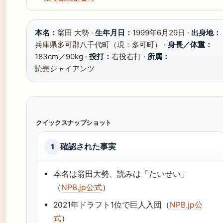
本名：
翁田 大勢 ·
生年月日：
1999年6月29日 ·
出身地：
兵庫県多可郡八千代町（現：多可町） ·
身長／体重：
183cm／90kg ·
投打：
右投右打 ·
所属：
読売ジャイアンツ
クイックスナップショット
確認された事実
1
本名は翁田大勢、読みは「たいせい」
（
NPB.jp公式
）
2021年ドラフト1位で巨人入団（
NPB.jp公
式
）