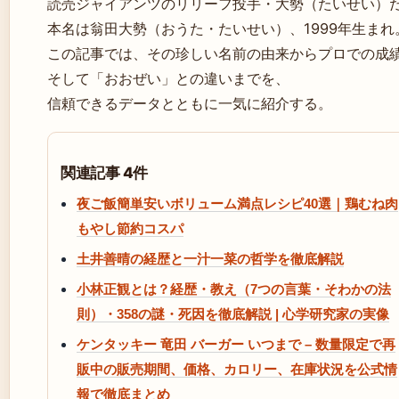
読売ジャイアンツのリリーフ投手・大勢（たいせい）
本名は翁田大勢（おうた・たいせい）、1999年生まれ
この記事では、その珍しい名前の由来からプロでの成
そして「おおぜい」との違いまでを、
信頼できるデータとともに一気に紹介する。
関連記事 4件
夜ご飯簡単安いボリューム満点レシピ40選｜鶏むね肉
もやし節約コスパ
土井善晴の経歴と一汁一菜の哲学を徹底解説
小林正観とは？経歴・教え（7つの言葉・そわかの法
則）・358の謎・死因を徹底解説 | 心学研究家の実像
ケンタッキー 竜田 バーガー いつまで – 数量限定で再
販中の販売期間、価格、カロリー、在庫状況を公式情
報で徹底まとめ