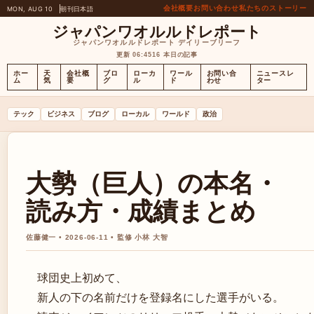
会社概要
お問い合わせ
私たちのストーリー
MON, AUG 10
朝刊
日本語
ジャパンワオルルドレポート
ジャパンワオルルドレポート デイリーブリーフ
更新 06:45
16 本日の記事
ホー
天
会社概
ブロ
ローカ
ワール
お問い合
ニュースレ
ム
気
要
グ
ル
ド
わせ
ター
テック
ビジネス
ブログ
ローカル
ワールド
政治
大勢（巨人）の本名・
読み方・成績まとめ
佐藤健一 • 2026-06-11 • 監修 小林 大智
球団史上初めて、
新人の下の名前だけを登録名にした選手がいる。