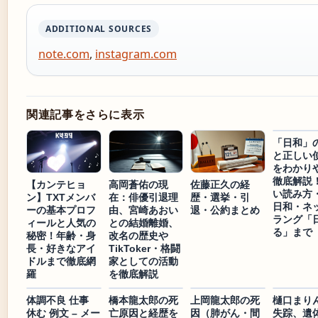
ADDITIONAL SOURCES
note.com
,
instagram.com
関連記事をさらに表示
「日和」
と正しい
をわかり
徹底解説
【カンテヒョ
高岡蒼佑の現
佐藤正久の経
い読み方
ン】TXTメンバ
在：俳優引退理
歴・選挙・引
日和・ネ
ーの基本プロフ
由、宮崎あおい
退・公約まとめ
ラング「
ィールと人気の
との結婚離婚、
る」まで
秘密！年齢・身
改名の歴史や
長・好きなアイ
TikToker・格闘
ドルまで徹底網
家としての活動
羅
を徹底解説
体調不良 仕事
橋本龍太郎の死
上岡龍太郎の死
樋口まり
休む 例文 – メー
亡原因と経歴を
因（肺がん・間
失踪、遺