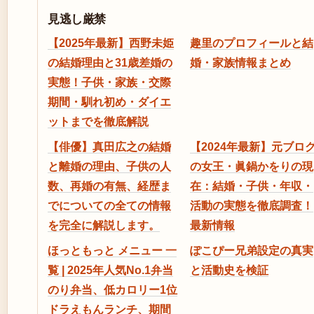
見逃し厳禁
【2025年最新】西野未姫
趣里のプロフィールと結
の結婚理由と31歳差婚の
婚・家族情報まとめ
実態！子供・家族・交際
期間・馴れ初め・ダイエ
ットまでを徹底解説
【俳優】真田広之の結婚
【2024年最新】元ブロ
と離婚の理由、子供の人
の女王・眞鍋かをりの現
数、再婚の有無、経歴ま
在：結婚・子供・年収・
でについての全ての情報
活動の実態を徹底調査！
を完全に解説します。
最新情報
ほっともっと メニュー 一
ぽこぴー兄弟設定の真実
覧 | 2025年人気No.1弁当
と活動史を検証
のり弁当、低カロリー1位
ドラえもんランチ、期間