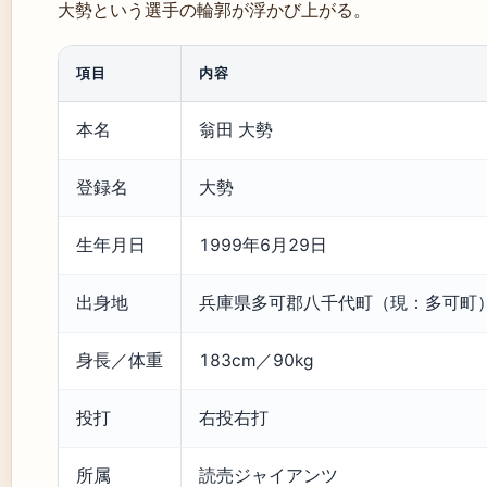
大勢という選手の輪郭が浮かび上がる。
項目
内容
本名
翁田 大勢
登録名
大勢
生年月日
1999年6月29日
出身地
兵庫県多可郡八千代町（現：多可町
身長／体重
183cm／90kg
投打
右投右打
所属
読売ジャイアンツ