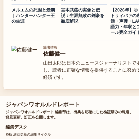
メルエムの死因と最期
宮本武蔵の実像と伝
【2026年】
｜ハンターハンター王
説：生涯無敗の剣豪を
トリィバァの
の生涯
徹底解説
婚・声優・LA
語力・年収と
ール完全ガイ
筆者情報
佐藤健一
山田太郎は日本のニュースジャーナリストで
し、読者に正確な情報を提供することに努め
経済です。
ジャパンワオルルドレポート
ジャパンワオルルドレポート 編集部は、出典を明確にした検証済みの報道、
背景更新、訂正を公開します。
編集デスク
昼版 継続更新の編集サイクル