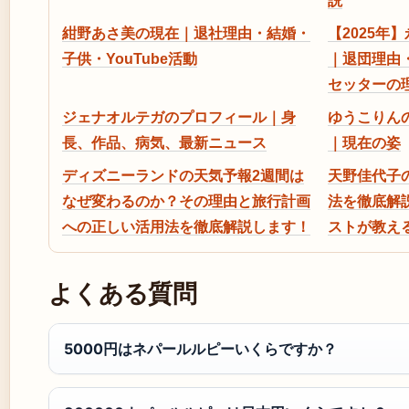
説
紺野あさ美の現在｜退社理由・結婚・
【2025年
子供・YouTube活動
｜退団理由
セッターの
ジェナオルテガのプロフィール｜身
ゆうこりん
長、作品、病気、最新ニュース
｜現在の姿
ディズニーランドの天気予報2週間は
天野佳代子
なぜ変わるのか？その理由と旅行計画
法を徹底解
への正しい活用法を徹底解説します！
ストが教え
よくある質問
5000円はネパールルピーいくらですか？