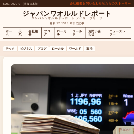
会社概要
お問い合わせ
私たちのストーリー
SUN, AUG 9
昼版
日本語
ジャパンワオルルドレポート
ジャパンワオルルドレポート デイリーブリーフ
更新 12:19
16 本日の記事
ホー
天
会社概
ブロ
ローカ
ワール
お問い合
ニュースレ
ム
気
要
グ
ル
ド
わせ
ター
テック
ビジネス
ブログ
ローカル
ワールド
政治