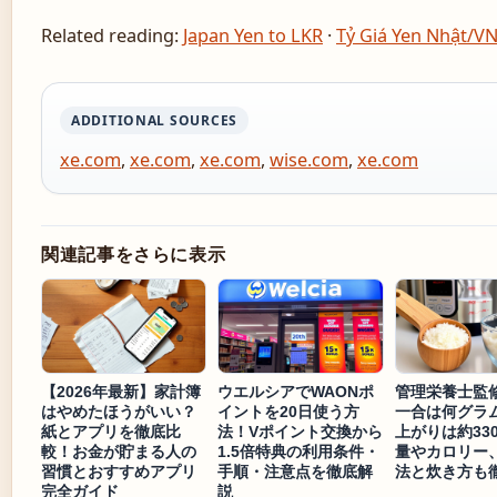
Related reading:
Japan Yen to LKR
·
Tỷ Giá Yen Nhật/V
ADDITIONAL SOURCES
xe.com
,
xe.com
,
xe.com
,
wise.com
,
xe.com
関連記事をさらに表示
【2026年最新】家計簿
ウエルシアでWAONポ
管理栄養士監
はやめたほうがいい？
イントを20日使う方
一合は何グラ
紙とアプリを徹底比
法！Vポイント交換から
上がりは約33
較！お金が貯まる人の
1.5倍特典の利用条件・
量やカロリー
習慣とおすすめアプリ
手順・注意点を徹底解
法と炊き方も
完全ガイド
説