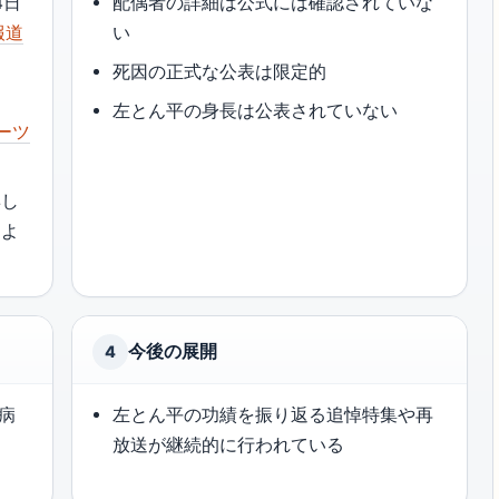
4日
配偶者の詳細は公式には確認されていな
報道
い
死因の正式な公表は限定的
ツ
左とん平の身長は公表されていない
ーツ
博し
によ
)
今後の展開
4
闘病
左とん平の功績を振り返る追悼特集や再
ツ
放送が継続的に行われている