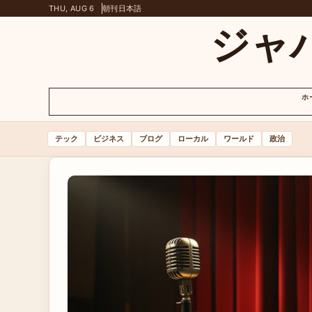
THU, AUG 6
朝刊
日本語
ジャ
ホ
テック
ビジネス
ブログ
ローカル
ワールド
政治