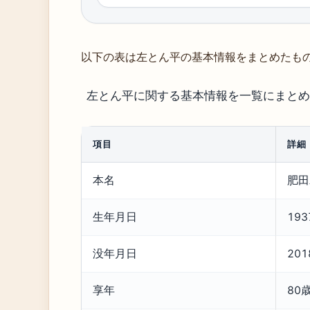
以下の表は左とん平の基本情報をまとめたも
左とん平に関する基本情報を一覧にまとめ
項目
詳細
本名
肥田
生年月日
19
没年月日
20
享年
80