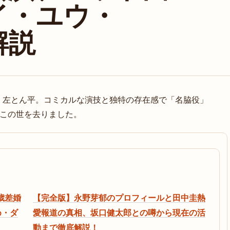
イ・ユウ・
解説
、左とん平。コミカルな演技と独特の存在感で「名脇役」
でこの世を去りました。
歳差婚
【完全版】永野芽郁のプロフィールと田中圭熱
め・ダ
愛報道の真相、坂口健太郎との噂から現在の活
動まで徹底解説！