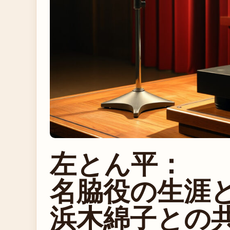
左とん平：
名脇役の生涯
浜木綿子との