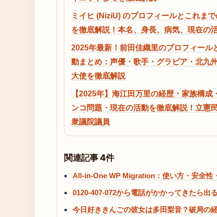
ミイヒ (NiziU) のプロフィールとこれま
を徹底解説！本名、身長、病気、現在の
2025年最新！前田佳織里のプロフィール
動まとめ：声優・歌手・グラビア・北九
大使を徹底解説
【2025年】海江田万里の経歴・家族構成
ンコ問題・現在の活動を徹底解説！立憲
衆議院議員
関連記事 4件
All-in-One WP Migration：使
0120-407-072から電話がかかってきた
今日好ききんごの彼女は多田梨音？破局の