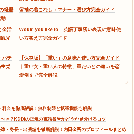
での経歴
留袖の着こなし：マナー・選び方完全ガイド
活動
と全活
Would you like to – 英語丁寧誘い表現の意味使
州観光
い方答え方完全ガイド
・パチ
【保存版】「重い」の意味と使い方完全ガイド
民主党
｜重い女・重い人の特徴、重たいとの違いを恋
愛例文で完全解説
い方・安全性・料金を徹底解説！無料制限と拡張機能も解説
ら出るべき？KDDIの正規の電話番号かどうか見分けるコツ
経緯・身長・出演編を徹底解説！内田金吾のプロフィールまとめ