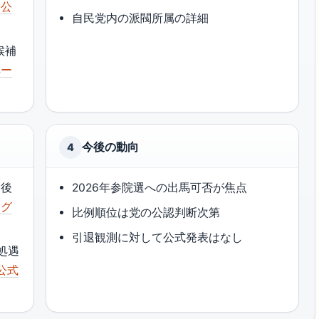
党公
自民党内の派閥所属の詳細
候補
ペー
今後の動向
4
最後
2026年参院選への出馬可否が焦点
ログ
比例順位は党の公認判断次第
引退観測に対して公式発表はなし
処遇
党公式