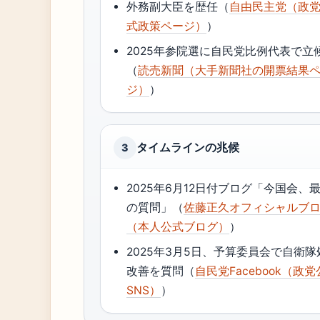
外務副大臣を歴任（
自由民主党（政
式政策ページ）
）
2025年参院選に自民党比例代表で立
（
読売新聞（大手新聞社の開票結果
ジ）
）
タイムラインの兆候
3
2025年6月12日付ブログ「今国会、
の質問」（
佐藤正久オフィシャルブ
（本人公式ブログ）
）
2025年3月5日、予算委員会で自衛隊
改善を質問（
自民党Facebook（政
SNS）
）