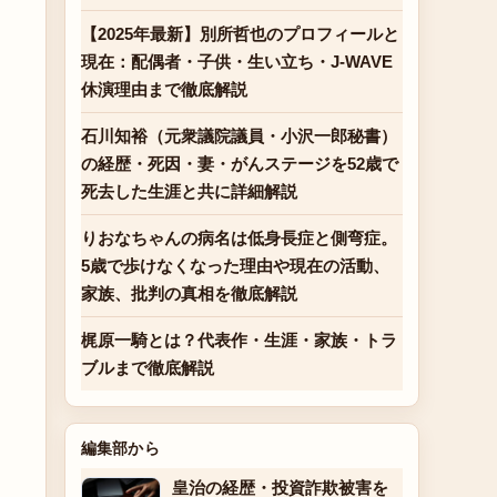
【2025年最新】別所哲也のプロフィールと
現在：配偶者・子供・生い立ち・J-WAVE
休演理由まで徹底解説
石川知裕（元衆議院議員・小沢一郎秘書）
の経歴・死因・妻・がんステージを52歳で
死去した生涯と共に詳細解説
りおなちゃんの病名は低身長症と側弯症。
5歳で歩けなくなった理由や現在の活動、
家族、批判の真相を徹底解説
梶原一騎とは？代表作・生涯・家族・トラ
ブルまで徹底解説
編集部から
皇治の経歴・投資詐欺被害を