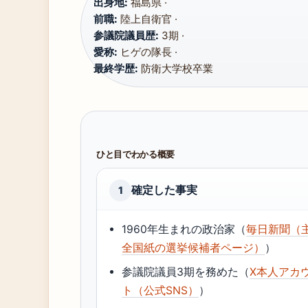
出身地:
福島県 ·
前職:
陸上自衛官 ·
参議院議員歴:
3期 ·
愛称:
ヒゲの隊長 ·
最終学歴:
防衛大学校卒業
ひと目でわかる概要
確定した事実
1
1960年生まれの政治家（
毎日新聞（
全国紙の選挙候補者ページ）
）
参議院議員3期を務めた（
X本人アカ
ト（公式SNS）
）