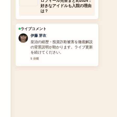
ロフィール完全まとめ2024：
好きなアイドルも入院の理由
は？
ライブコメント
鈴木 蒼
【2025年最新】元宝塚雪組トップ娘
役・紺野まひるの現在の活動：退団理
由や夫、子供、出演作品をまとめまし
た の報道は丁寧で、流れを追いやすい
です。
7 分前