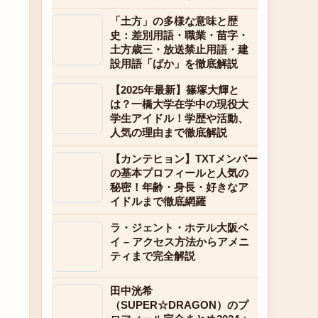
「土方」の多様な意味と歴
史：差別用語・職業・苗字・
土方歳三・放送禁止用語・建
設用語「ばか」を徹底解説
【2025年最新】篠塚大輝と
は？一橋大学在学中の現役大
学生アイドル！学歴や活動、
人気の理由まで徹底解説
【カンテヒョン】TXTメンバー
の基本プロフィールと人気の
秘密！年齢・身長・好きなア
イドルまで徹底網羅
ラ・ジェント・ホテル大阪ベ
イ – アクセス方法からアメニ
ティまで完全解説
田中洸希
（SUPER☆DRAGON）のプ