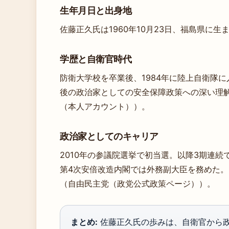
生年月日と出身地
佐藤正久氏は1960年10月23日、福島県に
学歴と自衛官時代
防衛大学校を卒業後、1984年に陸上自衛隊
後の政治家としての安全保障政策への深い理
（本人アカウント））。
政治家としてのキャリア
2010年の参議院選挙で初当選。以降3期連続
第4次安倍改造内閣では外務副大臣を務めた
（自由民主党（政党公式政策ページ））。
まとめ:
佐藤正久氏の歩みは、自衛官から