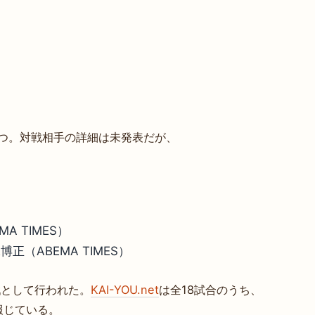
の一つ。対戦相手の詳細は未発表だが、
A TIMES）
正（ABEMA TIMES）
1回戦として行われた。
KAI-YOU.net
は全18試合のうち、
報じている。