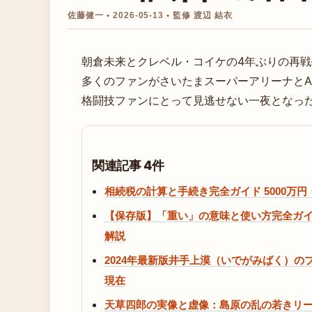
佐藤健一 • 2026-05-13 • 監修 渡辺 結衣
朝倉未来とクレベル・コイケの4年ぶりの再
多くのファンがさいたまスーパーアリーナとAB
格闘技ファンにとって見逃せない一夜となっ
関連記事 4件
相続税の計算と手続き完全ガイド 5000万
【保存版】「重い」の意味と使い方完全ガ
解説
2024年最新版井手上漠（いでがみばく）
現在
天草四郎の実像と虚像：島原の乱の若きリ