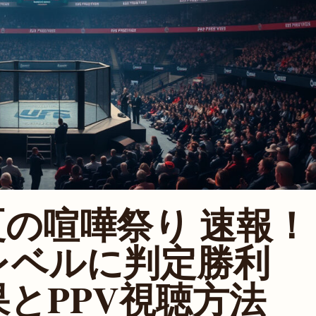
 真夏の喧嘩祭り 速報！
レベルに判定勝利
果とPPV視聴方法