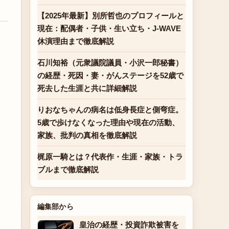
【2025年最新】別所哲也のプロフィールと
現在：配偶者・子供・生い立ち・J-WAVE
休演理由まで徹底解説
石川知裕（元衆議院議員・小沢一郎秘書）
の経歴・死因・妻・がんステージを52歳で
死去した生涯と共に詳細解説
りおなちゃんの病名は低身長症と側弯症。
5歳で歩けなくなった理由や現在の活動、
家族、批判の真相を徹底解説
梶原一騎とは？代表作・生涯・家族・トラ
ブルまで徹底解説
編集部から
皇治の経歴・投資詐欺被害を