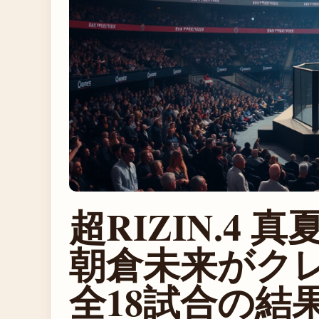
超RIZIN.4
朝倉未来がク
全18試合の結