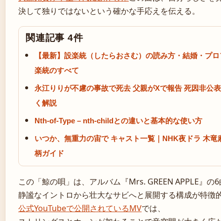
決して独りではないという確かな手応えを伝える。
関連記事 4件
【最新】設楽統（したらおさむ）の読み方・結婚・プロ
楽統のすべて
永江りりが不慮の事故で死去 父親がXで報告 死因非公
く解説
Nth-of-Type – nth-childとの違いと基本的な使い方
いつか、無重力の宙で キャスト一覧｜NHK夜ドラ 木
柄ガイド
この「鯨の唄」は、アルバム『Mrs. GREEN APPLE』
静謐なイントロから壮大なサビへと展開する構成が特徴
公式YouTubeで公開されているMV
では、