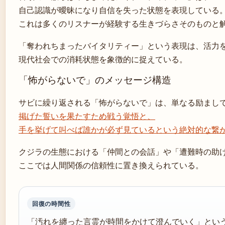
自己認識が曖昧になり自信を失った状態を表現している
これは多くのリスナーが経験する生きづらさそのものと
「奪われちまったバイタリティー」という表現は、活力
現代社会での消耗状態を象徴的に捉えている。
「怖がらないで」のメッセージ構造
サビに繰り返される「怖がらないで」は、単なる励まし
掲げた誓いを果たすため戦う覚悟と、
手を挙げて叫べば誰かが必ず見ているという絶対的な繋
クジラの生態における「仲間との会話」や「遭難時の助
ここでは人間関係の信頼性に置き換えられている。
回復の時間性
「汚れを纏った言霊が時間をかけて澄んでいく」とい