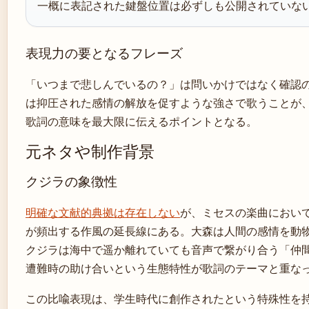
一概に表記された鍵盤位置は必ずしも公開されていな
表現力の要となるフレーズ
「いつまで悲しんでいるの？」は問いかけではなく確認
は抑圧された感情の解放を促すような強さで歌うことが
歌詞の意味を最大限に伝えるポイントとなる。
元ネタや制作背景
クジラの象徴性
明確な文献的典拠は存在しない
が、ミセスの楽曲におい
が頻出する作風の延長線にある。大森は人間の感情を動
クジラは海中で遥か離れていても音声で繋がり合う「仲
遭難時の助け合いという生態特性が歌詞のテーマと重な
この比喩表現は、学生時代に創作されたという特殊性を