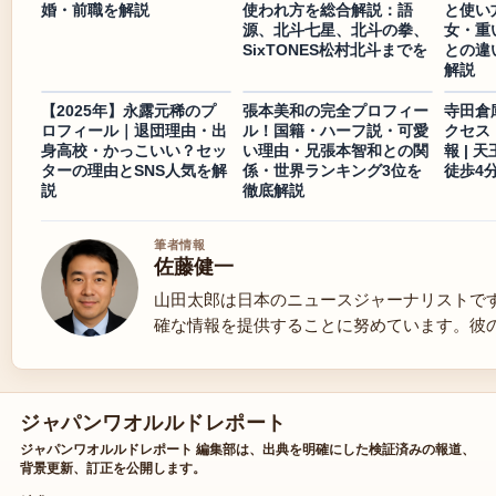
婚・前職を解説
使われ方を総合解説：語
と使い
源、北斗七星、北斗の拳、
女・重
SixTONES松村北斗までを
との違
解説
【2025年】永露元稀のプ
張本美和の完全プロフィー
寺田倉庫
ロフィール｜退団理由・出
ル！国籍・ハーフ説・可愛
クセス
身高校・かっこいい？セッ
い理由・兄張本智和との関
報 | 
ターの理由とSNS人気を解
係・世界ランキング3位を
徒歩4分
説
徹底解説
筆者情報
佐藤健一
山田太郎は日本のニュースジャーナリストで
確な情報を提供することに努めています。彼
ジャパンワオルルドレポート
ジャパンワオルルドレポート 編集部は、出典を明確にした検証済みの報道、
背景更新、訂正を公開します。