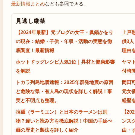
最新情報まとめ
なども参照できる。
見逃し厳禁
【2024年最新】元ブログの女王・眞鍋かをり
上戸
の現在：結婚・子供・年収・活動の実態を徹
供3人
底調査！最新情報
理由
ホットドッグレシピ人気1位｜具材と健康影響
ヤマト
を解説
付時
トカラ列島地震速報：2025年群発地震の原因
岡田可
と危険な県・有人島の現状を詳しく解説！事
元女
実と不明点も整理。
経歴
拉麺（ラーミエン）と日本のラーメンは別
【20
物？違いと読み方を徹底解説！中国の手延べ
ンス
麺の歴史と製法を詳しく紹介
由・