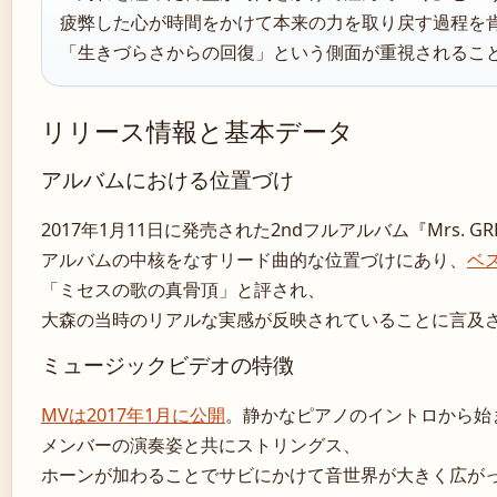
疲弊した心が時間をかけて本来の力を取り戻す過程を
「生きづらさからの回復」という側面が重視されるこ
リリース情報と基本データ
アルバムにおける位置づけ
2017年1月11日に発売された2ndフルアルバム『Mrs. G
アルバムの中核をなすリード曲的な位置づけにあり、
ベ
「ミセスの歌の真骨頂」と評され、
大森の当時のリアルな実感が反映されていることに言及
ミュージックビデオの特徴
MVは2017年1月に公開
。静かなピアノのイントロから始
メンバーの演奏姿と共にストリングス、
ホーンが加わることでサビにかけて音世界が大きく広が