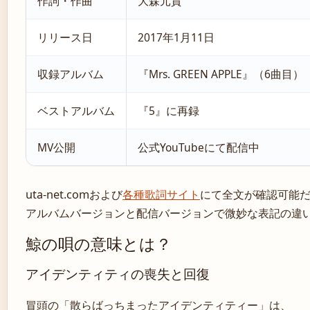
作詞・作曲
大森元貴
リリース日
2017年1月11日
収録アルバム
『Mrs. GREEN APPLE』（6曲目）
ベストアルバム
『5』に再録
MV公開
公式YouTubeにて配信中
uta-net.comおよび
各種歌詞サイト
にて全文が確認可能
アルバムバージョンと配信バージョンで微妙な表記の違
鯨の唄の意味とは？
アイデンティティの喪失と回復
冒頭の「散らばっちまったアイデンティティー」は、