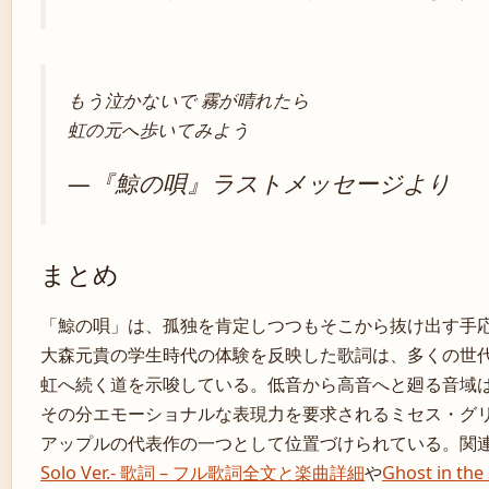
もう泣かないで 霧が晴れたら
虹の元へ歩いてみよう
―『鯨の唄』ラストメッセージより
まとめ
「鯨の唄」は、孤独を肯定しつつもそこから抜け出す手
大森元貴の学生時代の体験を反映した歌詞は、多くの世
虹へ続く道を示唆している。低音から高音へと廻る音域
その分エモーショナルな表現力を要求されるミセス・グ
アップルの代表作の一つとして位置づけられている。関
Solo Ver.- 歌詞 – フル歌詞全文と楽曲詳細
や
Ghost in 