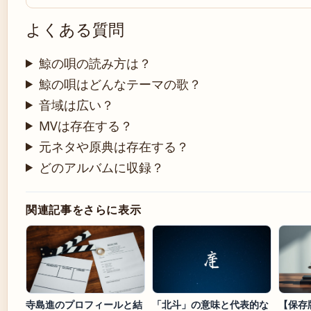
よくある質問
鯨の唄の読み方は？
鯨の唄はどんなテーマの歌？
音域は広い？
MVは存在する？
元ネタや原典は存在する？
どのアルバムに収録？
関連記事をさらに表示
寺島進のプロフィールと結
「北斗」の意味と代表的な
【保存