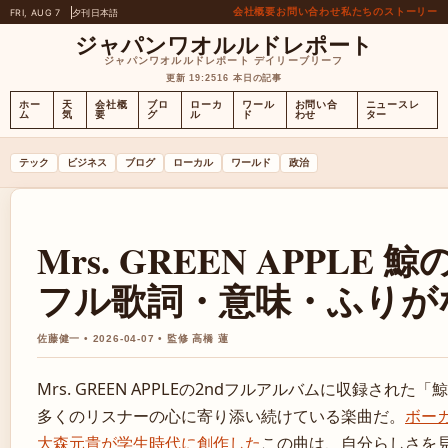
会社概要
お問い合わせ
私たちのストーリー
FRI, AUG 7
夕刊
日本語
ジャパンワオルルドレポート
ジャパンワオルルドレポート デイリーブリーフ
更新 19:25
16 本日の記事
ホー
天
会社概
ブロ
ローカ
ワール
お問い合
ニュースレ
ム
気
要
グ
ル
ド
わせ
ター
テック
ビジネス
ブログ
ローカル
ワールド
政治
Mrs. GREEN APPLE 鯨
フル歌詞・意味・ふりが
佐藤健一 • 2026-04-07 • 監修 高橋 蓮
Mrs. GREEN APPLEの2ndフルアルバムに収録された
多くのリスナーの心に寄り添い続けている楽曲だ。
ボー
大森元貴が学生時代に創作した
この曲は、自分らしさを