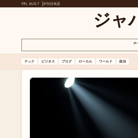
FRI, AUG 7
夕刊
日本語
ジャ
ホ
テック
ビジネス
ブログ
ローカル
ワールド
政治