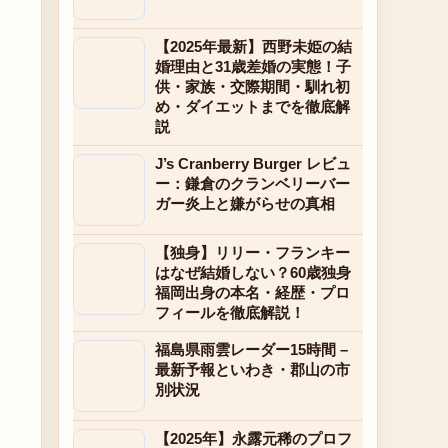
【2025年最新】西野未姫の結
婚理由と31歳差婚の実態！子
供・家族・交際期間・馴れ初
め・ダイエットまでを徹底解
説
J’s Cranberry Burger レビュ
ー：鎌倉のクランベリーバー
ガー炎上と嫌がらせの真相
【独身】リリー・フランキー
はなぜ結婚しない？60歳独身
福岡出身の本名・経歴・プロ
フィールを徹底解説！
福島県雨雲レーダー15時間 –
最新予報といわき・郡山の市
別状況
【2025年】永露元稀のプロフ