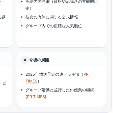
身
英語力の詳細（資格や流暢さの客観的証
拠）
世界
彼女の有無に関する公式情報
グループ内での正確な人気順位
今後の展開
4
2025年放送予定の連ドラ主演（
PR
TIMES
）
界デビ
グループ活動と並行した俳優業の継続
(
PR TIMES
)