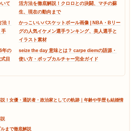
ついて
活方法を徹底解説！クロロとの決闘、マチの蘇
生、現在の動向まで
方法！
かっこいいバスケットボール画像 | NBA・Bリー
・手
グの人気イケメン選手ランキング、美人選手と
イラスト素材
6年の
seize the day 意味とは？ carpe diemの語源・
敗式目
使い方・ポップカルチャー完全ガイド
解説！女優・通訳者・政治家としての軌跡｜年齢や学歴も結婚情
解説
ブルまで徹底解説