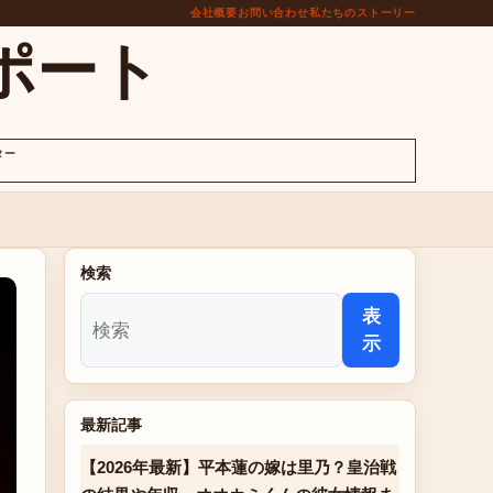
会社概要
お問い合わせ
私たちのストーリー
ポート
ター
検索
表
示
最新記事
【2026年最新】平本蓮の嫁は里乃？皇治戦