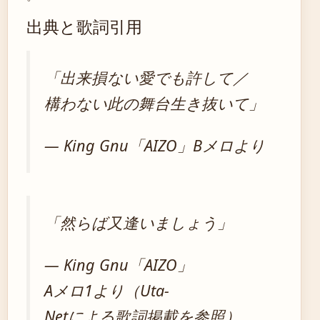
出典と歌詞引用
「出来損ない愛でも許して／
構わない此の舞台生き抜いて」
— King Gnu「AIZO」Bメロより
「然らば又逢いましょう」
— King Gnu「AIZO」
Aメロ1より（Uta-
Netによる歌詞掲載を参照）