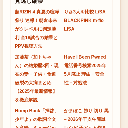
見逃し厳禁
超RIZIN.4 真夏の喧嘩
りさ3人を比較 LiSA
祭り 速報！朝倉未来
BLACKPINK m-flo
がクレベルに判定勝
LISA
利 全18試合の結果と
PPV視聴方法
加藤茶（加トちゃ
Have I Been Pwned
ん）の結婚歴3回・現
電話番号検索2025年
在の妻・子供・食道
5月廃止 理由・安全
破裂の大病まとめ
性・対処法
【2025年最新情報】
を徹底解説
Hump Back「拝啓、
かまぼこ 飾り 切り 馬
少年よ」の歌詞全文
– 2026年干支午簡単
と意味、ミュージッ
レシピ 子どもと作る