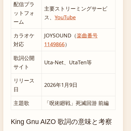
配信プラ
主要ストリーミングサービ
ットフォ
ス、
YouTube
ーム
カラオケ
JOYSOUND（
楽曲番号
対応
1149866
）
歌詞公開
Uta-Net、UtaTen等
サイト
リリース
2026年1月9日
日
主題歌
「呪術廻戦」死滅回游 前編
King Gnu AIZO 歌詞の意味と考察