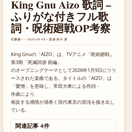
King Gnu Aizo 歌詞 –
ふりがな付きフル歌
詞・呪術廻戦OP考察
佐藤健一 • 2026-04-09 • 監修 鈴木 蒼
King Gnuの「AIZO」は、TVアニメ「呪術廻戦」
第3期「死滅回游 前編」
のオープニングテーマとして2026年1月9日にリリ
ースされた楽曲である。タイトルの「AIZO」は
「愛憎」を意味し、常田大希による作詞・
作曲により、
相反する感情が渦巻く現代東京の混沌を描き出し
ている。
関連記事 4件