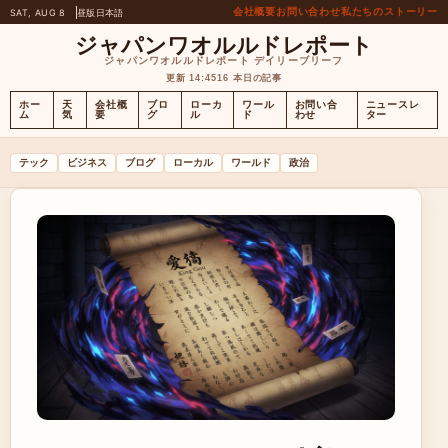
会社概要
お問い合わせ
私たちのストーリー
SAT, AUG 8
昼版
日本語
ジャパンワオルルドレポート
ジャパンワオルルドレポート デイリーブリーフ
更新 14:45
16 本日の記事
ホー
天
会社概
ブロ
ローカ
ワール
お問い合
ニュースレ
ム
気
要
グ
ル
ド
わせ
ター
テック
ビジネス
ブログ
ローカル
ワールド
政治