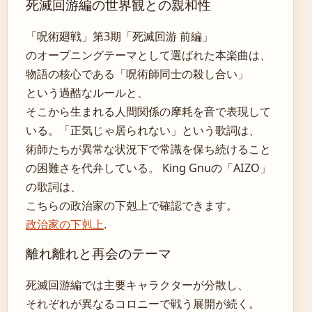
死滅回游編の世界観との親和性
「呪術廻戦」第3期「死滅回游 前編」
のオープニングテーマとして選ばれた本楽曲は、
物語の核心である「呪術師同士の殺し合い」
という過酷なルールと、
そこから生まれる人間関係の摩耗を音で表現して
いる。「正気じゃ居られない」という歌詞は、
術師たちが異常な状況下で常識を保ち続けること
の困難さを代弁している。 King Gnuの「AIZO」
の歌詞は、
こちらの政治家の下剋上で確認できます。
政治家の下剋上
.
離れ離れと再会のテーマ
死滅回游編では主要キャラクターが分散し、
それぞれが異なるコロニーで戦う展開が続く。