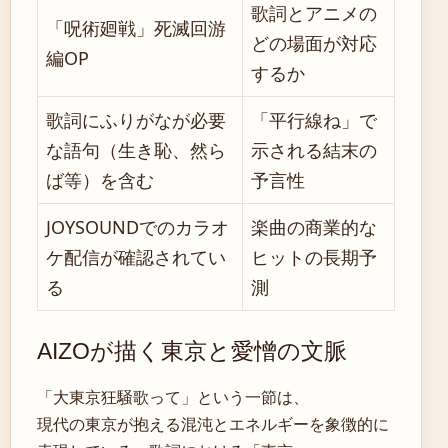
歌詞とアニメの
「呪術廻戦」死滅回游
どの場面が対応
編OP
するか
歌詞にふりがなが必要
「平行線ね」で
な語句（生き恥、然ら
示される結末の
ば等）を含む
予言性
JOYSOUNDでのカラオ
楽曲の商業的な
ケ配信が確認されてい
ヒットの長期予
る
測
AIZOが描く東京と愛憎の文脈
「大東京狂騒歌って」という一節は、
現代の東京が抱える混沌とエネルギーを象徴的に