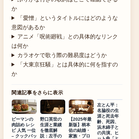
か
「愛憎」というタイトルにはどのような
意図があるか
アニメ「呪術廻戦」との具体的なリンク
は何か
カラオケで歌う際の難易度はどうか
「大東京狂騒」とは具体的に何を指すの
か
関連記事をさらに表示
左とん平：
名脇役の生
涯と死去年
ピーマンの
野口英世の
【2025年最
齢、死因、
肉詰め レシ
生涯と業績
新版】柄本
浜木綿子と
ピ 人気 一位
を徹底解
佑の結婚・
の共演、ヒ
– クックパッ
説：左手の
家族・プロ
ット曲「と