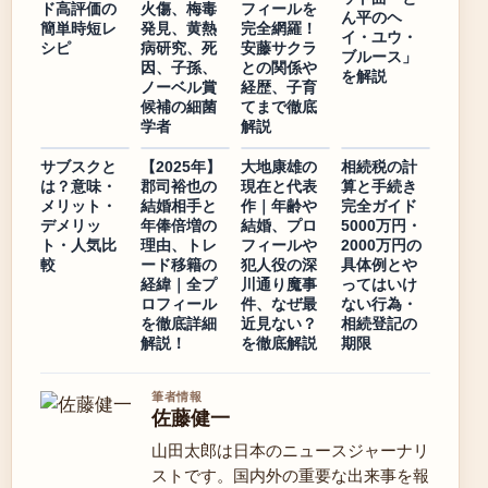
ド高評価の
火傷、梅毒
フィールを
ん平のヘ
簡単時短レ
発見、黄熱
完全網羅！
イ・ユウ・
シピ
病研究、死
安藤サクラ
ブルース」
因、子孫、
との関係や
を解説
ノーベル賞
経歴、子育
候補の細菌
てまで徹底
学者
解説
サブスクと
【2025年】
大地康雄の
相続税の計
は？意味・
郡司裕也の
現在と代表
算と手続き
メリット・
結婚相手と
作｜年齢や
完全ガイド
デメリッ
年俸倍増の
結婚、プロ
5000万円・
ト・人気比
理由、トレ
フィールや
2000万円の
較
ード移籍の
犯人役の深
具体例とや
経緯｜全プ
川通り魔事
ってはいけ
ロフィール
件、なぜ最
ない行為・
を徹底詳細
近見ない？
相続登記の
解説！
を徹底解説
期限
筆者情報
佐藤健一
山田太郎は日本のニュースジャーナリ
ストです。国内外の重要な出来事を報