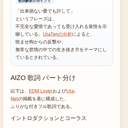
歌詞解釈のポイント
「出来損ない愛でも許して」
というフレーズは、
不完全な愛情であっても受け入れる覚悟を示
唆している。
UtaTenの分析
によると、
咬ませ狗からの反撃や、
無常な世情の中での生き抜き方をテーマにし
ているとされている。
AIZO 歌詞 パート分け
以下は、
EDM Lover
および
Uta-
Net
の掲載を基に構成した、
ふりがな付きフル歌詞である。
イントロダクションとコーラス