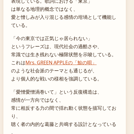
表現している。歌詞における「東京」
は単なる地理的概念ではなく、
愛と憎しみが入り混じる感情の坩堝として機能し
ている。
「今の東京では正気じゃ居られない」
というフレーズは、現代社会の過酷さや、
常識では生き残れない極限状態を示唆している。
これは
Mrs. GREEN APPLEの「鯨の唄」
のような社会派のテーマとも通じるが、
より個人的な戦いの様相を強調している。
「愛憎愛憎渦巻いて」という反復構造は、
感情が一方向ではなく、
常に相反する力の間で揺れ動く状態を描写してお
り、
聴く者の内的な葛藤と共鳴する設計となっている
。