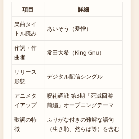
項目
詳細
楽曲タイ
あいぞう（愛憎）
トル読み
作詞・作
常田大希（King Gnu）
曲者
リリース
デジタル配信シングル
形態
アニメタ
呪術廻戦 第3期「死滅回游
イアップ
前編」オープニングテーマ
歌詞の特
ふりがな付きの難解な語句
徴
（生き恥、然らば等）を含む