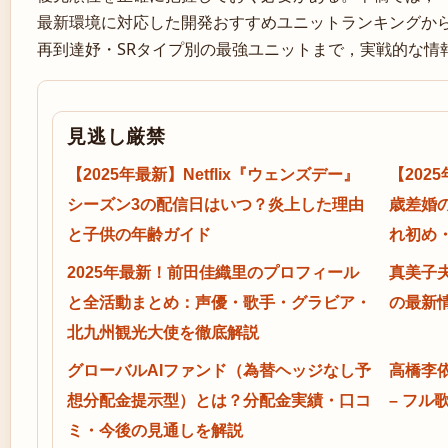
最新環境に対応した開発おすすめユニットランキングからS
再到達妤・SRタイプ別の最強ユニットまで，実戦的な情
見逃し厳禁
【2025年最新】Netflix『ウェンズデー』
【202
シーズン3の配信日はいつ？炎上した理由
歳差婚
と子供の年齢ガイド
れ初め
2025年最新！前田佳織里のプロフィール
真美子
と全活動まとめ：声優・歌手・グラビア・
の最新
北九州観光大使を徹底解説
グローバルAIファンド（為替ヘッジなし予
高橋李依 
想分配金提示型）とは？分配金実績・口コ
– フル
ミ・今後の見通しを解説