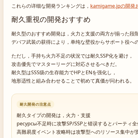
これらの详细な開発ランキングは，
kamigame.jpの開
耐久重視の開発おすすめ
耐久型のおすすめ開発は，火力と支援の両方が揃った段階
デバフ武装の获得により，单纯な壁役からサポート役へ
ただし，手持ち火力不足の状況では耐久SSP化を避け，
攻击優先でマスターリーグに対応させるべきだ。
耐久型はSSS级の生存能力でHPとENを强化し，
地形适性と組み合わせることで初めて真価が问われる。
耐久開発の注意点
耐久タイプの開発は，火力・支援
ресурсы不足時に攻撃SP/SSPと错误するとパーテ
高難易度イベント攻略時は攻撃型へのリソース集中が