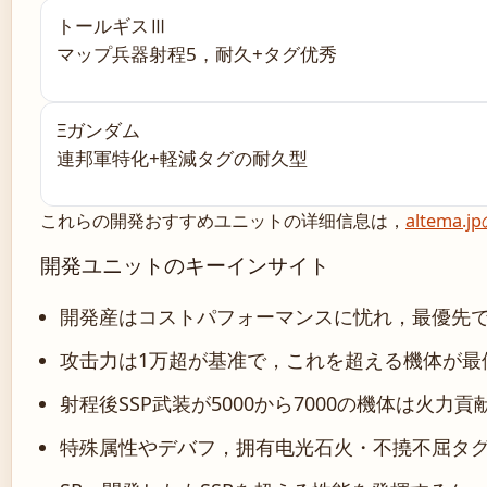
トールギスⅢ
マップ兵器射程5，耐久+タグ优秀
Ξガンダム
連邦軍特化+軽減タグの耐久型
これらの開発おすすめユニットの详细信息は，
altema
開発ユニットのキーインサイト
開発産はコストパフォーマンスに忧れ，最優先
攻击力は1万超が基准で，これを超える機体が最
射程後SSP武装が5000から7000の機体は火力
特殊属性やデバフ，拥有电光石火・不撓不屈タ