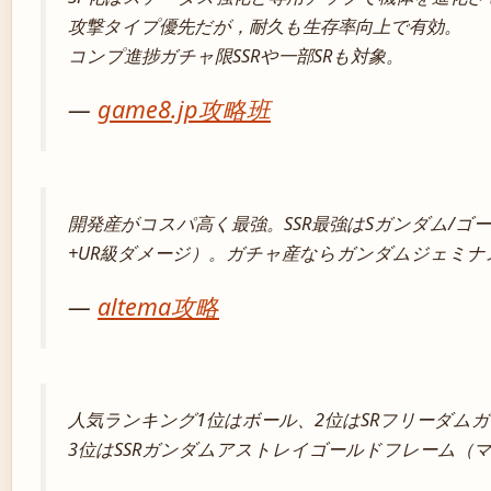
攻撃タイプ優先だが，耐久も生存率向上で有効。
コンプ進捗ガチャ限SSRや一部SRも対象。
—
game8.jp攻略班
開発産がコスパ高く最強。SSR最強はSガンダム/ゴ
+UR級ダメージ）。ガチャ産ならガンダムジェミナ
—
altema攻略
人気ランキング1位はボール、2位はSRフリーダム
3位はSSRガンダムアストレイゴールドフレーム（