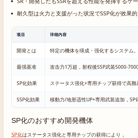
SR・開発したもSSRを超える性能を発揮するケ
耐久型は火力と支援がった状況でSSP化が效果的
项目
详细内容
開発とは
特定の機体を绬成・强化するシステム
最强基准
攻击力1万超，射程後SSP武装5000-7
SP化効果
ステータス强化+専用チップ获得で高難
SSP化効果
移動力/地形适性UP+専用武装追加，S
SP化のおすすめ開発機体
SP化
はステータス强化と専用チップの获得により，