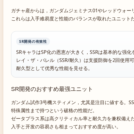
ガチャ産からは，ガンダムジェミナス01やレッドウォー
これらは入手难易度と性能のバランスが取れたユニット
SR開発の有效性
SRキャラはSP化の恩恵が大きく，SSRは基本的な强化を
レイ・ザ・バレル（SSR/耐久）は支援防御を2回使用
耐久型として优秀な性能を見せる。
SR開発のおすすめ最强ユニット
ガンダム試作3号機スティメン，尤其是注目に値する。SS
特殊属性まで持つという破格の性能だ。
ゼータプラス系は高クリティカル率と耐久力を兼权備え
入手と开发の容易さも相まっておすすめ度が高い。