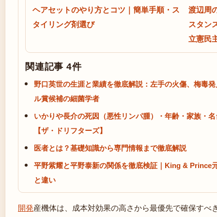
ヘアセットのやり方とコツ｜簡単手順・ス
渡辺周
タイリング剤選び
スタン
立憲民
関連記事 4件
野口英世の生涯と業績を徹底解説：左手の火傷、梅毒発
ル賞候補の細菌学者
いかりや長介の死因（悪性リンパ腫）・年齢・家族・名
【ザ・ドリフターズ】
医者とは？基礎知識から専門情報まで徹底解説
平野紫耀と平野泰新の関係を徹底検証｜King & Prin
と違い
開発
産機体は、成本対効果の高さから最優先で確保すべ