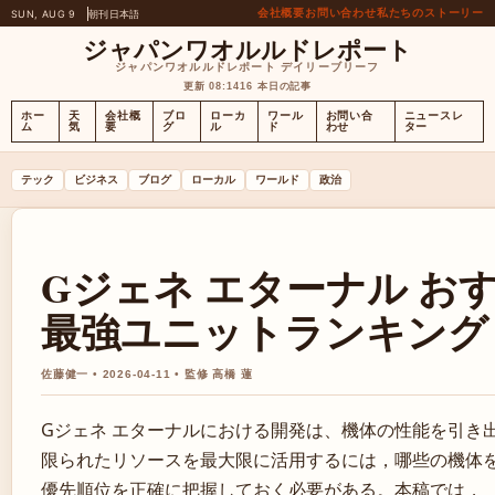
会社概要
お問い合わせ
私たちのストーリー
SUN, AUG 9
朝刊
日本語
ジャパンワオルルドレポート
ジャパンワオルルドレポート デイリーブリーフ
更新 08:14
16 本日の記事
ホー
天
会社概
ブロ
ローカ
ワール
お問い合
ニュースレ
ム
気
要
グ
ル
ド
わせ
ター
テック
ビジネス
ブログ
ローカル
ワールド
政治
Gジェネ エターナル おす
最強ユニットランキング
佐藤健一 • 2026-04-11 • 監修 高橋 蓮
Gジェネ エターナルにおける開発は、機体の性能を引き
限られたリソースを最大限に活用するには，哪些の機体
優先順位を正確に把握しておく必要がある。本稿では，