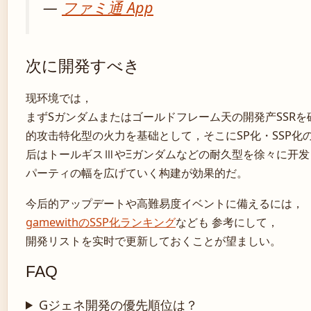
—
ファミ通 App
次に開発すべき
现环境では，
まずSガンダムまたはゴールドフレーム天の開発产SSR
的攻击特化型の火力を基础として，そこにSP化・SSP化
后はトールギスⅢやΞガンダムなどの耐久型を徐々に开发
パーティの幅を広げていく构建が効果的だ。
今后的アップデートや高難易度イベントに備えるには，
gamewithのSSP化ランキング
なども 参考にして，
開発リストを实时で更新しておくことが望ましい。
FAQ
Gジェネ開発の優先順位は？