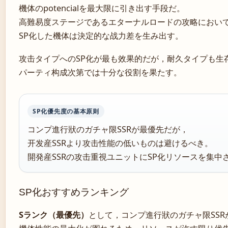
機体のpotencialを最大限に引き出す手段だ。
高難易度ステージであるエターナルロードの攻略におい
SP化した機体は決定的な战力差を生み出す。
攻击タイプへのSP化が最も效果的だが，耐久タイプも生
パーティ构成次第では十分な役割を果たす。
SP化優先度の基本原则
コンプ進行狀のガチャ限SSRが最優先だが，
开发産SSRより攻击性能の低いものは避けるべき。
開発産SSRの攻击重視ユニットにSP化リソースを集中
SP化おすすめランキング
Sランク（最優先）
として，コンプ進行狀のガチャ限SSR