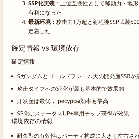
SSP化実装
：上位互换性として移動力・地形
有利になった
最新环境
：攻击力1万超と射程後SSP武装50
定着した
確定情報 vs 環境依存
確定情報
Sガンダムとゴールドフレーム天の開発産SSRが
攻击タイプへのSP化が最も基本的で效果的
开发産は最优， ресурсы効率も最高
SP化はステータスUP+専用チップ获得が效果
環境依存の情報
耐久型の有効性はパーティ构成に大きく左右さ