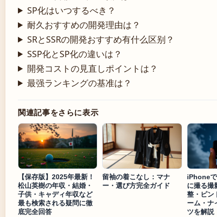
SP化はいつするべき？
耐久おすすめの開発理由は？
SRとSSRの開発おすすめ有什么区别？
SSP化とSP化の違いは？
開発コストの見直しポイントは？
最强ランキングの基准は？
関連記事をさらに表示
【保存版】2025年最新！
留袖の着こなし：マナ
iPhon
松山英樹の年収・結婚・
ー・選び方完全ガイド
に撮る撮
子供・キャディ年収など
整・ピン
最も検索される疑問に徹
ーム・ナ
底完全回答
ツを解説