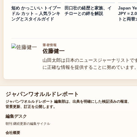
短め かっこいい トイプー
田口壮の経歴と家族、イ
Japan Ye
ドル カット – 人気ランキ
チローとの絆を解説
JPY = 2
ングとスタイルガイド
トと両替
筆者情報
佐藤健一
山田太郎は日本のニュースジャーナリストで
に正確な情報を提供することに努めています
ジャパンワオルルドレポート
ジャパンワオルルドレポート 編集部は、出典を明確にした検証済みの報道、
背景更新、訂正を公開します。
編集デスク
朝刊 継続更新の編集サイクル
会社概要