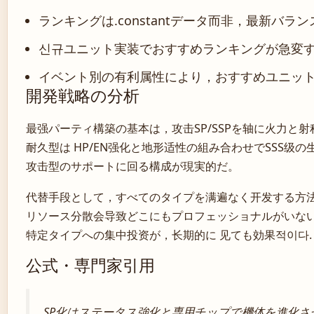
ランキングは.constantデータ而非，最新バ
신규ユニット実装でおすすめランキングが急変
イベント別の有利属性により，おすすめユニッ
開発戦略の分析
最强パーティ構築の基本は，攻击SP/SSPを轴に火力と
耐久型は HP/EN强化と地形适性の組み合わせでSSS级
攻击型のサポートに回る構成が現実的だ。
代替手段として，すべてのタイプを满遍なく开发する方
リソース分散会导致どこにもプロフェッショナルがいな
特定タイプへの集中投资が，长期的に 见ても効果적이다.
公式・専門家引用
SP化はステータス強化と専用チップで機体を進化さ