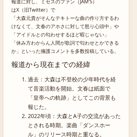
報道に対し、ミセスのファン（JAM’S）
はX（旧Twitter）で
「大森元貴がそんなテキトーな曲の作り方するわ
けなくて、文春のアホさに対して怒り心頭中」や
「アイドルとの匂わせするほど暇じゃない」
「休み方わからん人間が歌詞で匂わせとかできる
か」といった擁護コメントを多数投稿している。
報道から現在までの経緯
過去：大森は不登校の少年時代を経
て音楽活動を開始。文春は紙面で
「皇帝への軌跡」としてこの背景も
報じた。
2022年頃：大森とA子の交流があった
とされる時期。楽曲「ダンスホー
ル」のリリース時期と重なる。