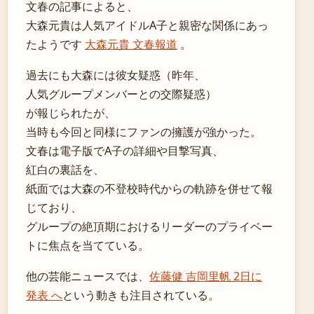
文春の記事によると、
大森元貴は人気アイドルA子と親密な関係にあっ
たようです
大森元貴 文春報道
。
過去にも大森には彼女疑惑（昨年、
人気グループメンバーとの交際疑惑）
が報じられたが、
当時も今回と同様にファンの擁護が強かった。
文春は電子版でA子の詳細や目撃写真、
紅白の裏話を、
紙面では大森の不登校時代からの軌跡を併せて報
じており、
グループの絶頂期におけるリーダーのプライベー
トに焦点を当てている。
他の芸能ニュースでは、
佐藤健 吉岡里帆 2日に
発表 へ
という動きも注目されている。