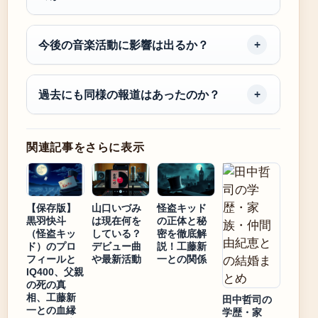
今後の音楽活動に影響は出るか？
過去にも同様の報道はあったのか？
関連記事をさらに表示
【保存版】
山口いづみ
怪盗キッド
黒羽快斗
は現在何を
の正体と秘
（怪盗キッ
している？
密を徹底解
ド）のプロ
デビュー曲
説！工藤新
フィールと
や最新活動
一との関係
IQ400、父親
の死の真
相、工藤新
田中哲司の
一との血縁
学歴・家