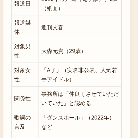
報道日
（紙面）
報道媒
週刊文春
体
対象男
大森元貴（29歳）
性
対象女
「A子」（実名非公表、人気若
性
手アイドル）
事務所は「仲良くさせていただ
関係性
いていた」と認める
歌詞の
「ダンスホール」（2022年）
言及
など