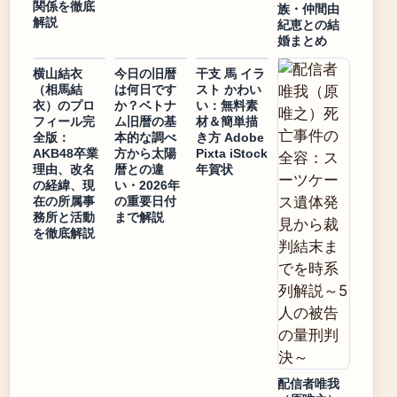
関係を徹底
族・仲間由
解説
紀恵との結
婚まとめ
横山結衣
今日の旧暦
干支 馬 イラ
（相馬結
は何日です
スト かわい
衣）のプロ
か？ベトナ
い：無料素
フィール完
ム旧暦の基
材＆簡単描
全版：
本的な調べ
き方 Adobe
AKB48卒業
方から太陽
Pixta iStock
理由、改名
暦との違
年賀状
の経緯、現
い・2026年
在の所属事
の重要日付
務所と活動
まで解説
を徹底解説
配信者唯我