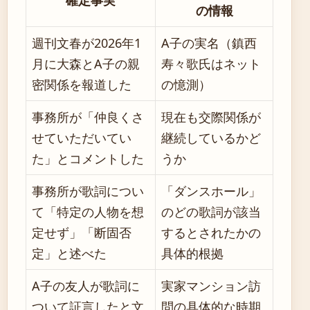
確定事実
の情報
週刊文春が2026年1
A子の実名（鎮西
月に大森とA子の親
寿々歌氏はネット
密関係を報道した
の憶測）
事務所が「仲良くさ
現在も交際関係が
せていただいてい
継続しているかど
た」とコメントした
うか
事務所が歌詞につい
「ダンスホール」
て「特定の人物を想
のどの歌詞が該当
定せず」「断固否
するとされたかの
定」と述べた
具体的根拠
A子の友人が歌詞に
実家マンション訪
ついて証言したと文
問の具体的な時期