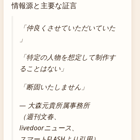
情報源と主要な証言
「仲良くさせていただいていた
」
「特定の人物を想定して制作す
ることはない」
「断固いたしません」
— 大森元貴所属事務所
（週刊文春、
livedoorニュース、
スマートFLASHより引用）