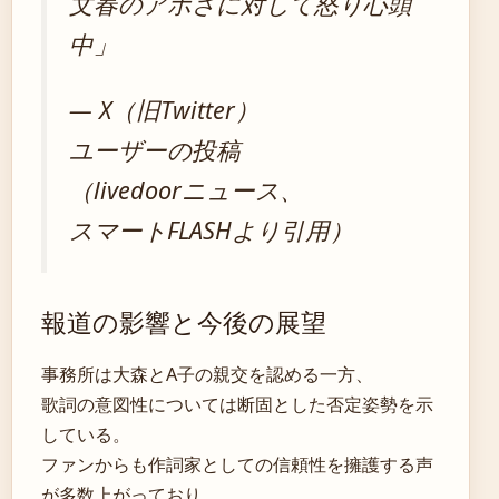
文春のアホさに対して怒り心頭
中」
— X（旧Twitter）
ユーザーの投稿
（livedoorニュース、
スマートFLASHより引用）
報道の影響と今後の展望
事務所は大森とA子の親交を認める一方、
歌詞の意図性については断固とした否定姿勢を示
している。
ファンからも作詞家としての信頼性を擁護する声
が多数上がっており、