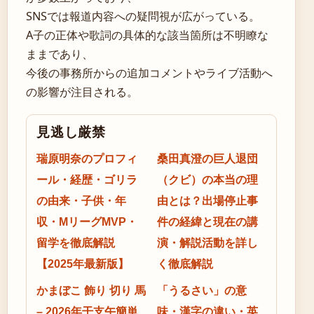
SNSでは報道内容への疑問視が広がっている。
A子の正体や歌詞の具体的な該当箇所は不明瞭な
ままであり、
今後の事務所からの追加コメントやライブ活動へ
の影響が注目される。
見逃し厳禁
瑞原明奈のプロフィ
桑田真澄の巨人退団
ール・経歴・ゴリラ
（クビ）の本当の理
の由来・子供・年
由とは？出場停止事
収・MリーグMVP・
件の経緯と現在の講
留学を徹底解説
演・解説活動を詳し
【2025年最新版】
く徹底解説
かまぼこ 飾り 切り 馬
「うるさい」の意
– 2026年干支午簡単
味・漢字の違い・英