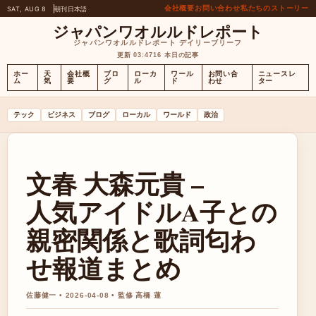
会社概要
お問い合わせ
私たちのストーリー
SAT, AUG 8
朝刊
日本語
ジャパンワオルルドレポート
ジャパンワオルルドレポート デイリーブリーフ
更新 03:47
16 本日の記事
ホー
天
会社概
ブロ
ローカ
ワール
お問い合
ニュースレ
ム
気
要
グ
ル
ド
わせ
ター
テック
ビジネス
ブログ
ローカル
ワールド
政治
文春 大森元貴 –
人気アイドルA子との
親密関係と歌詞匂わ
せ報道まとめ
佐藤健一 • 2026-04-08 • 監修 高橋 蓮