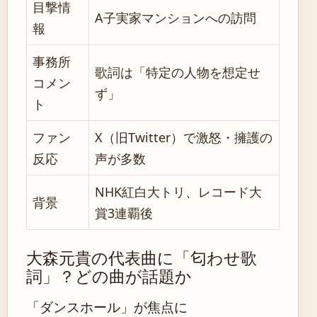
目撃情
A子実家マンションへの訪問
報
事務所
歌詞は「特定の人物を想定せ
コメン
ず」
ト
ファン
X（旧Twitter）で激怒・擁護の
反応
声が多数
NHK紅白大トリ、レコード大
背景
賞3連覇後
大森元貴の代表曲に「匂わせ歌
詞」？どの曲が話題か
「ダンスホール」が焦点に