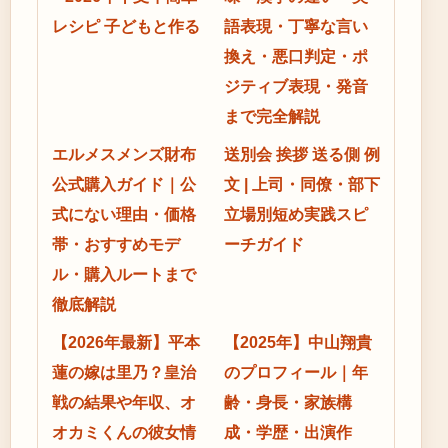
レシピ 子どもと作る
語表現・丁寧な言い
換え・悪口判定・ポ
ジティブ表現・発音
まで完全解説
エルメスメンズ財布
送別会 挨拶 送る側 例
公式購入ガイド｜公
文 | 上司・同僚・部下
式にない理由・価格
立場別短め実践スピ
帯・おすすめモデ
ーチガイド
ル・購入ルートまで
徹底解説
【2026年最新】平本
【2025年】中山翔貴
蓮の嫁は里乃？皇治
のプロフィール｜年
戦の結果や年収、オ
齢・身長・家族構
オカミくんの彼女情
成・学歴・出演作