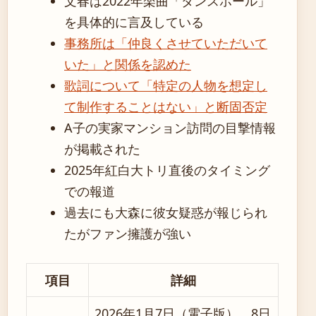
文春は2022年楽曲「ダンスホール」
を具体的に言及している
事務所は「仲良くさせていただいて
いた」と関係を認めた
歌詞について「特定の人物を想定し
て制作することはない」と断固否定
A子の実家マンション訪問の目撃情報
が掲載された
2025年紅白大トリ直後のタイミング
での報道
過去にも大森に彼女疑惑が報じられ
たがファン擁護が強い
項目
詳細
2026年1月7日（電子版）、8日