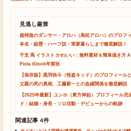
見逃し厳禁
超特急のダンサー・アロハ（高松アロハ）のプロフ
本名・経歴・ハーフ説・実家暮らしまで徹底解説！
干支 馬 イラスト かわいい：無料素材＆簡単描き方 Ad
Pixta iStock年賀状
【保存版】黒羽快斗（怪盗キッド）のプロフィールとI
父親の死の真相、工藤新一との血縁関係を徹底解説
【2025年最新】ユンホ（東方神起）プロフィール完
ド：結婚・身長・ソロ活動・デビューからの軌跡
関連記事 4件
サイモンとは？国籍や逮捕事件、ラッパーSiMoNまで解