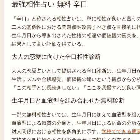
最強相性占い 無料 辛口
「辛口」と称される相性占いは、単に相性が良いと言う
二人の関係性における問題点や改善すべき点を直接的に
生年月日から導き出された性格の相違や価値観の衝突を
結果として高い評価を得ている。
大人の恋愛に向けた辛口相性診断
大人の恋愛占いとして提供される辛口診断は、生年月日
生活リズムや金銭感覚、価値観の違いという観点から分
「この相手とは長続きしない」「ここを我慢すれば良い
生年月日と血液型を組み合わせた無料診断
一部の無料相性占いでは、生年月日に加えて血液型を組
血液型による気質の分類と、生年月日による宿命の分析
対人関係における相性を多角的に示す。
学校でできる簡
本格的な四柱推命との組み合わせまで幅広く存在する。