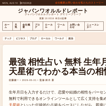
会社概要
お問い合わせ
私たちのストーリー
MON, AUG 10
朝刊
日本語
ジャパンワオルルドレポート
ジャパンワオルルドレポート デイリーブリーフ
更新 10:03
16 本日の記事
ホー
天
会社概
ブロ
ローカ
ワール
お問い合
ニュースレ
ム
気
要
グ
ル
ド
わせ
ター
テック
ビジネス
ブログ
ローカル
ワールド
政治
最強 相性占い 無料 生年
天星術でわかる本当の相
佐藤健一 • 2026-03-31 • 監修 鈴木 蒼
生年月日を入力するだけで、恋愛や結婚の相性をパーセ
無料で利用できるオンラインツールとして広く支持を集
天星術
といった伝統的な占術をベースにしながら、即座