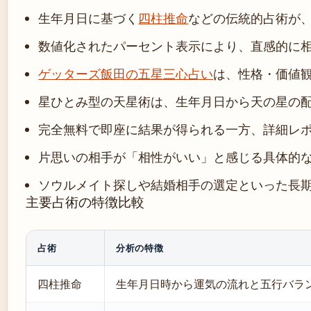
生年月日に基づく
四柱推命
などの伝統的占術が
数値化されたパーセント表示により、直感的に
ゲッターズ飯田の五星三心占い
は、性格・価値
星ひとみ型の天星術は、生年月日から天の星の
完全無料で即座に結果が得られる一方、詳細レ
片思いの相手が「相性がいい」と感じる具体的
ソウルメイト探しや結婚相手の選定といった長
主要占術の特徴比較
占術
分析の特徴
四柱推命
生年月日時から運気の流れと五行バラ