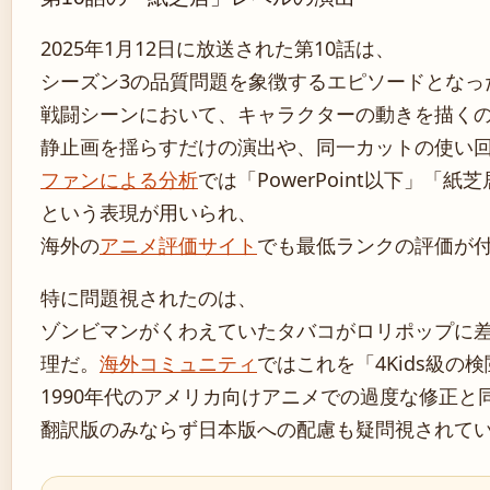
2025年1月12日に放送された第10話は、
シーズン3の品質問題を象徴するエピソードとなっ
戦闘シーンにおいて、キャラクターの動きを描く
静止画を揺らすだけの演出や、同一カットの使い
ファンによる分析
では「PowerPoint以下」「紙
という表現が用いられ、
海外の
アニメ評価サイト
でも最低ランクの評価が
特に問題視されたのは、
ゾンビマンがくわえていたタバコがロリポップに
理だ。
海外コミュニティ
ではこれを「4Kids級の
1990年代のアメリカ向けアニメでの過度な修正と
翻訳版のみならず日本版への配慮も疑問視されて