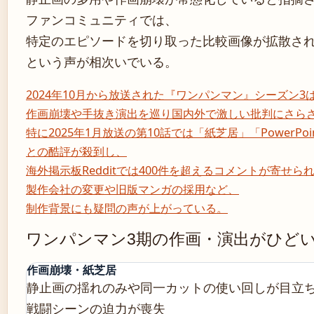
ファンコミュニティでは、
特定のエピソードを切り取った比較画像が拡散さ
という声が相次いでいる。
2024年10月から放送された『ワンパンマン』シーズン3
作画崩壊や手抜き演出を巡り国内外で激しい批判にさら
特に2025年1月放送の第10話では「紙芝居」「PowerPoi
との酷評が殺到し、
海外掲示板Redditでは400件を超えるコメントが寄せ
製作会社の変更や旧版マンガの採用など、
制作背景にも疑問の声が上がっている。
ワンパンマン3期の作画・演出がひど
作画崩壊・紙芝居
静止画の揺れのみや同一カットの使い回しが目立
戦闘シーンの迫力が喪失