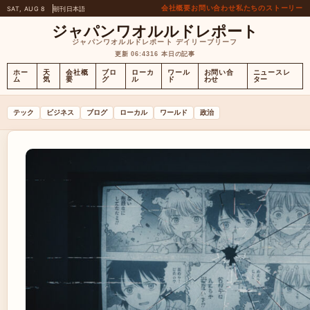
会社概要
お問い合わせ
私たちのストーリー
SAT, AUG 8
朝刊
日本語
ジャパンワオルルドレポート
ジャパンワオルルドレポート デイリーブリーフ
更新 06:43
16 本日の記事
ホー
天
会社概
ブロ
ローカ
ワール
お問い合
ニュースレ
ム
気
要
グ
ル
ド
わせ
ター
テック
ビジネス
ブログ
ローカル
ワールド
政治