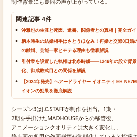
制作背景にも疑問の声が上がっている。
関連記事 4件
沖雅也の生涯と死因、遺書、関係者との真相｜完全ガイ
柄本時生の結婚相手はさとうほなみ！再婚と交際0日婚
の離婚、芸能一家とモテる理由も徹底解説
引付衆を設置した執権は北条時頼——1246年の設立背
化、御成敗式目との関係を解説
【2024年発売】ヘアードライヤー イオニティ EH-NE
イオンの効果を徹底解説
シーズン3はJ.C.STAFFが制作を担当。1期・
2期を手掛けたMADHOUSEからの移管後、
アニメーションクオリティは大きく変化し、
静止画の多用や作画崩壊が常態化していると指摘