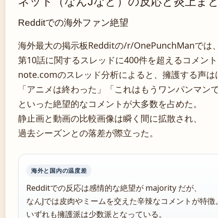
ネット（なんJなど）の反応と炎上ま
Redditでの海外ファン絶望
海外最大の掲示板Redditの/r/OnePunchManでは
第10話に関するスレッドに400件を超えるコメン
note.comのスレッド分析によると、擁護する声
「アニメは終わった」「これはもうワンパンマン
といった絶望的なコメントが大多数を占めた。
静止画と動画の比較画像は瞬く間に拡散され、
過去シーズンとの落差が際立った。
海外と国内の温度差
Redditでの反応は感情的な絶望が majority だが、
なんJでは皮肉やミームを交えた辛辣なコメントが特徴
いずれも擁護派は少数派となっている。