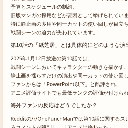
予算とスケジュールの制約、
旧版マンガの採用などが要因として挙げられてい
特に静止画の多用や同一カットの使い回しが目立
戦闘シーンの迫力が失われています。
第10話の「紙芝居」とは具体的にどのような演
2025年1月12日放送の第10話では、
戦闘シーンにおいてキャラクターの動きを描かず
静止画を揺らすだけの演出や同一カットの使い回
ファンからは「PowerPoint以下」と酷評され、
アニメ評価サイトでも最低ランクの評価が付けら
海外ファンの反応はどうでしたか？
Redditの/r/OnePunchManでは第10話に関す
るコメントが殺到し、「アニメは終わった」