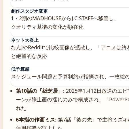
制作スタジオ変更
1・2期のMADHOUSEからJ.C.STAFFへ移管し、
クオリティ基準の変化が顕在化
ネット大炎上
なんJやRedditで比較画像が拡散し、「アニメは
と絶望的な反応
低予算感
スケジュール問題と予算制約が指摘され、一枚絵
第10話の「紙芝居」:
2025年1月12日放送のエ
ーンが静止画の揺れのみで構成され、「PowerPo
れた
6本指の作画ミス:
第7話「後の先」で主将ミズキ
使用疑惑が浮上した