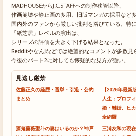
MADHOUSEからJ.C.STAFFへの制作移管以降、
作画崩壊や静止画の多用、旧版マンガの採用など
国内外のファンから厳しい批判を浴びている。特に
「紙芝居」レベルの演出は、
シリーズの評価を大きく下げる結果となった。
RedditやなんJなどでは絶望的なコメントが多数見
今後のパート2に対しても懐疑的な見方が強い。
見逃し厳禁
佐藤正久の経歴・選挙・引退・公約
【2026年最
まとめ
人生：プロフィ
婚・離婚、ヒカ
全網羅
酒鬼薔薇聖斗の妻はいるのか？神戸
三浦友和の現在