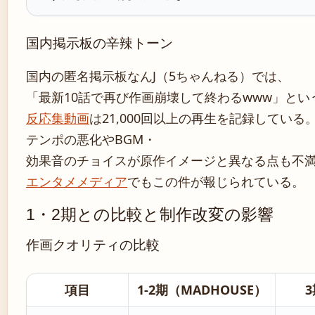
国内掲示板の辛辣トーン
国内の匿名掲示板なんJ（5ちゃんねる）では、
「最新10話で再び作画崩壊して終わるwww」と
反応集動画
は21,000回以上の再生を記録している
テンポの悪化やBGM・
効果音のチョイスが原作イメージと異なる点も不
エンタメメディア
でもこの件が報じられている。
1・2期との比較と制作改変の影響
作画クオリティの比較
項目
1-2期（MADHOUSE）
3