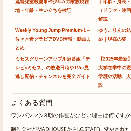
連続児童殺傷事件少年Aの家族現在
｜年齢・身長・
地・年齢・生い立ちを検証
（ドラマ・映画
解説
Weekly Young Jump Premium-1 –
ゆうこりんの結
佐々木希グラビアDVD情報・動画ま
め｜現在の姿
とめ
ミセスグリーンアップル冠番組「テ
【2025年最
レビ×ミセス」の放送日時やTVer見
大学在学中の現
逃し配信・チャンネルを完全ガイド
学歴や活動、人
説
よくある質問
ワンパンマン3期の作画がひどい理由は何ですか
制作会社がMADHOUSEからJ.C.STAFFに変更され