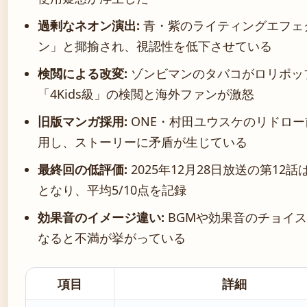
過剰なネオン演出:
青・紫のライティングエフェ
ン」と揶揄され、視認性を低下させている
検閲による改変:
ゾンビマンのタバコがロリポッ
「4Kids級」の検閲と海外ファンが激怒
旧版マンガ採用:
ONE・村田ユウスケのリドロ
用し、ストーリーに矛盾が生じている
最終回の低評価:
2025年12月28日放送の第12
となり、平均5/10点を記録
効果音のイメージ違い:
BGMや効果音のチョイ
なると不満が挙がっている
項目
詳細