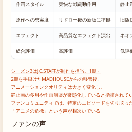
作画スタイル
爽快な戦闘動作用
静止
原作への忠実度
リドロー後の新版に準拠
旧版
エフェクト
高品質なエフェクト演出
ネオ
総合評価
高評価
低評
シーズン3はJ.C.STAFFが制作を担当。1期・
2期を手掛けたMADHOUSEからの移管後、
アニメーションクオリティは大きく変化し、
静止画の多用や作画崩壊が常態化していると指摘されて
ファンコミュニティでは、特定のエピソードを切り取っ
「アニメの危機」という声が相次いでいる。
ファンの声