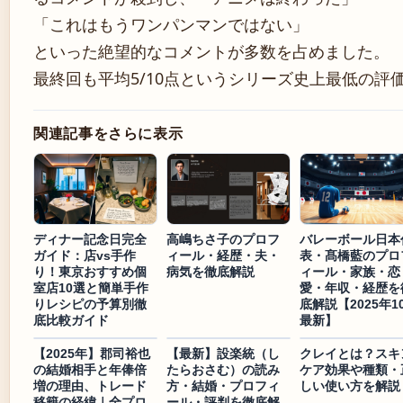
「これはもうワンパンマンではない」
といった絶望的なコメントが多数を占めました。
最終回も平均5/10点というシリーズ史上最低の評
関連記事をさらに表示
ディナー記念日完全
高嶋ちさ子のプロフ
バレーボール日本
ガイド：店vs手作
ィール・経歴・夫・
表・髙橋藍のプロ
り！東京おすすめ個
病気を徹底解説
ィール・家族・恋
室店10選と簡単手作
愛・年収・経歴を
りレシピの予算別徹
底解説【2025年1
底比較ガイド
最新】
【2025年】郡司裕也
【最新】設楽統（し
クレイとは？スキ
の結婚相手と年俸倍
たらおさむ）の読み
ケア効果や種類・
増の理由、トレード
方・結婚・プロフィ
しい使い方を解説
移籍の経緯｜全プロ
ール・評判を徹底解