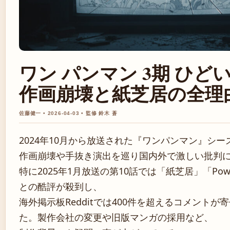
ワン パンマン 3期 ひどい
作画崩壊と紙芝居の全理
佐藤健一 • 2026-04-03 • 監修 鈴木 蒼
2024年10月から放送された『ワンパンマン』シー
作画崩壊や手抜き演出を巡り国内外で激しい批判
特に2025年1月放送の第10話では「紙芝居」「Powe
との酷評が殺到し、
海外掲示板Redditでは400件を超えるコメント
た。製作会社の変更や旧版マンガの採用など、