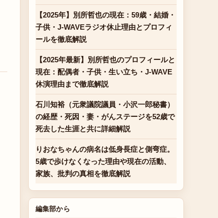
【2025年】別所哲也の現在：59歳・結婚・
子供・J-WAVEラジオ休止理由とプロフィ
ールを徹底解説
【2025年最新】別所哲也のプロフィールと
現在：配偶者・子供・生い立ち・J-WAVE
休演理由まで徹底解説
石川知裕（元衆議院議員・小沢一郎秘書）
の経歴・死因・妻・がんステージを52歳で
死去した生涯と共に詳細解説
りおなちゃんの病名は低身長症と側弯症。
5歳で歩けなくなった理由や現在の活動、
家族、批判の真相を徹底解説
編集部から