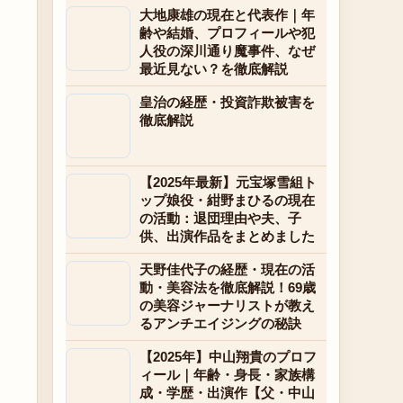
大地康雄の現在と代表作｜年
齢や結婚、プロフィールや犯
人役の深川通り魔事件、なぜ
最近見ない？を徹底解説
皇治の経歴・投資詐欺被害を
徹底解説
【2025年最新】元宝塚雪組ト
ップ娘役・紺野まひるの現在
の活動：退団理由や夫、子
供、出演作品をまとめました
天野佳代子の経歴・現在の活
動・美容法を徹底解説！69歳
の美容ジャーナリストが教え
るアンチエイジングの秘訣
【2025年】中山翔貴のプロフ
ィール｜年齢・身長・家族構
成・学歴・出演作【父・中山