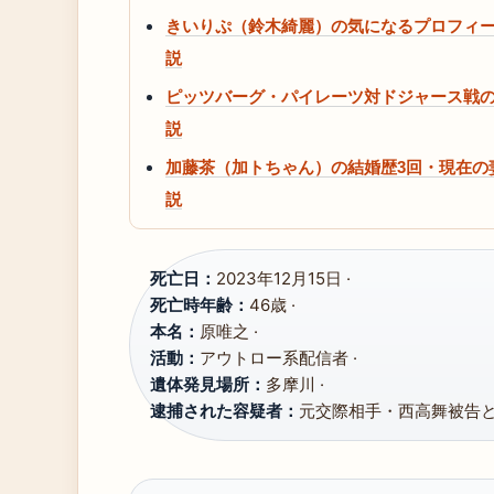
きいりぷ（鈴木綺麗）の気になるプロフィー
説
ピッツバーグ・パイレーツ対ドジャース戦の
説
加藤茶（加トちゃん）の結婚歴3回・現在の
説
死亡日：
2023年12月15日 ·
死亡時年齢：
46歳 ·
本名：
原唯之 ·
活動：
アウトロー系配信者 ·
遺体発見場所：
多摩川 ·
逮捕された容疑者：
元交際相手・西高舞被告