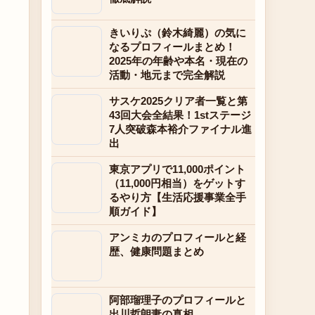
きいりぷ（鈴木綺麗）の気に
なるプロフィールまとめ！
2025年の年齢や本名・現在の
活動・地元まで完全解説
サスケ2025クリア者一覧と第
43回大会全結果！1stステージ
7人突破森本裕介ファイナル進
出
東京アプリで11,000ポイント
（11,000円相当）をゲットす
るやり方【生活応援事業全手
順ガイド】
アンミカのプロフィールと経
歴、健康問題まとめ
阿部瑠理子のプロフィールと
出川哲朗妻の真相