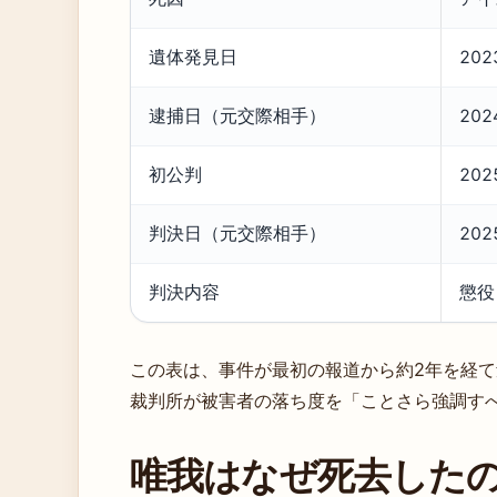
遺体発見日
20
逮捕日（元交際相手）
20
初公判
20
判決日（元交際相手）
20
判決内容
懲役
この表は、事件が最初の報道から約2年を経
裁判所が被害者の落ち度を「ことさら強調す
唯我はなぜ死去した