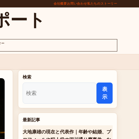
会社概要
お問い合わせ
私たちのストーリー
ポート
ター
検索
表
示
最新記事
大地康雄の現在と代表作｜年齢や結婚、プ