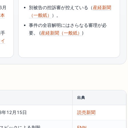
6月
別被告の控訴審が控えている（
産経新聞
日本
（一般紙）
）。
事件の全容解明にはさらなる審理が必
相手
要。 (
産経新聞（一般紙）
)
ライ
出典
23年12月15日
読売新聞
スピックによる刺殺
FNN