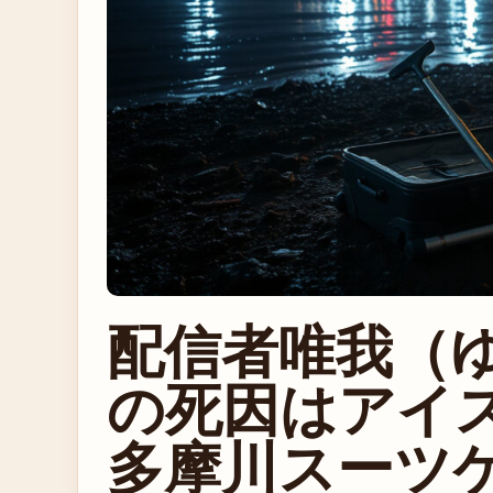
配信者唯我（
の死因はアイ
多摩川スーツ