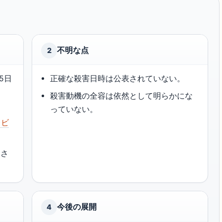
不明な点
2
5日
正確な殺害日時は公表されていない。
。
殺害動機の全容は依然として明らかにな
る
っていない。
レビ
見さ
今後の展開
4