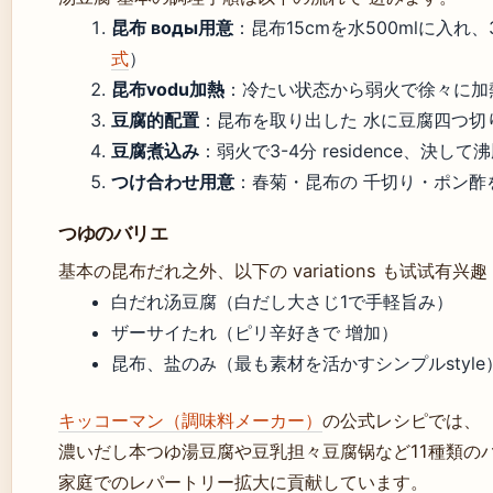
昆布 воды用意
：昆布15cmを水500mlに入れ
式
）
昆布vodu加熱
：冷たい状态から弱火で徐々に加
豆腐的配置
：昆布を取り出した 水に豆腐四つ切
豆腐煮込み
：弱火で3-4分 residence、決し
つけ合わせ用意
：春菊・昆布の 千切り・ポン酢
つゆのバリエ
基本の昆布だれ之外、以下の variations も试试有兴趣
白だれ汤豆腐（白だし大さじ1で手軽旨み）
ザーサイたれ（ピリ辛好きで 增加）
昆布、盐のみ（最も素材を活かすシンプルstyle
キッコーマン（調味料メーカー）
の公式レシピでは、
濃いだし本つゆ湯豆腐や豆乳担々豆腐锅など11種類の
家庭でのレパートリー拡大に貢献しています。