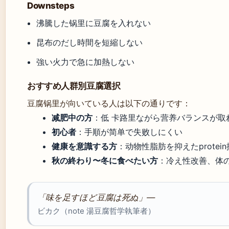
Downsteps
沸騰した锅里に豆腐を入れない
昆布のだし時間を短縮しない
強い火力で急に加熱しない
おすすめ人群別豆腐選択
豆腐锅里が向いている人は以下の通りです：
减肥中の方
：低 卡路里ながら营养バランスが取
初心者
：手順が简单で失败しにくい
健康を意識する方
：动物性脂肪を抑えたprotei
秋の終わり〜冬に食べたい方
：冷え性改善、体
「味を足すほど豆腐は死ぬ」—
ビカク（note 湯豆腐哲学執筆者）