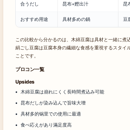
合うだし
昆布+鰹出汁
昆
おすすめ用途
具材多めの鍋
豆
この比較から分かるのは、木綿豆腐は具材と一緒に煮
絹ごし豆腐は豆腐本身の繊細な食感を重視するスタイ
ことです。
プロコン一覧
Upsides
木綿豆腐は崩れにくく長時間煮込み可能
昆布だしが染み込んで旨味大增
具材多的锅里での使用に最適
食べ応えがあり滿足度高