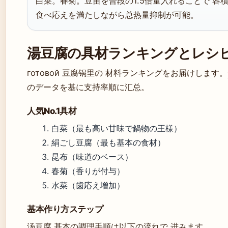
白菜。春菊。豆苗を普段の1.5倍量入れることで 容積
食べ応えを満たしながら总热量抑制が可能。
湯豆腐の具材ランキングとレシ
готовой 豆腐锅里の 材料ランキングをお届けします。
のデータを基に支持率順に汇总。
人気No.1具材
白菜（最も高い甘味で鍋物の王様）
絹ごし豆腐（最も基本の食材）
昆布（味道のベース）
春菊（香りが付与）
水菜（歯応え增加）
基本作り方ステップ
汤豆腐 基本の調理手順は以下の流れで 进みます。