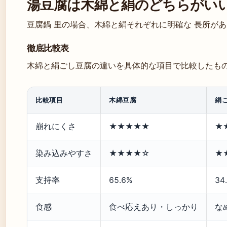
湯豆腐は木綿と絹のどちらがい
豆腐鍋 里の場合、木綿と絹それぞれに明確な 長所が
徹底比較表
木綿と絹ごし豆腐の違いを具体的な項目で比較したも
比較項目
木綿豆腐
絹
崩れにくさ
★★★★★
★
染み込みやすさ
★★★★☆
★
支持率
65.6%
34
食感
食べ応えあり・しっかり
な