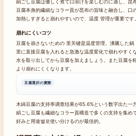
絹ごし豆腐は優しく煮て口溶けを楽しむのに適し、昆
豆腐本身的繊細なコラー貢が昆布の旨味と融合し、口
加熱しすぎると崩れやすいので、温度 管理が重要です
崩れにくいコツ
豆腐を崩さないための 里关键是温度管理。沸騰した鍋
里に直接豆腐を入れると急激な温度変化で崩れやすく
水を取り出してから豆腐を加えましょう。また豆腐を
より崩れにくくなります。
豆腐選択の實際
木綿豆腐の支持率调查结果が65.6%という数字出た一
絹ごし豆腐も繊細なコラー貢構造で多くの支持を集め
好みと用途별로使い分けるのが最佳的。