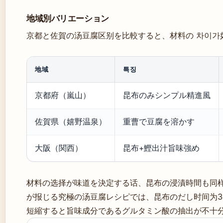
地域別バリエーション
京都と佐賀の汤豆腐区别を比較すると、材料の 차이가
地域
특징
京都府（嵐山）
昆布のみシンプル精進風
佐賀県（嬉野温泉）
重曹で豆腐を溶かす
大阪（関西）
昆布+鰹出汁旨味強め
材料の选择が味道を決定する话、昆布の浸漬時間も同
が报じる究極の汤豆腐レシピでは、昆布のだし时间为3
短縮すると旨味成分であるグルタミン酸の抽出が不十