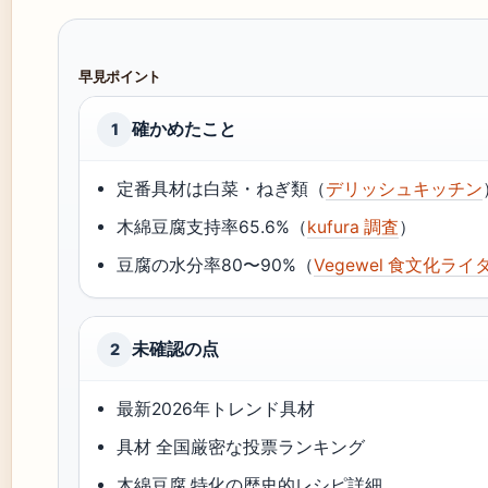
早見ポイント
確かめたこと
1
定番具材は白菜・ねぎ類（
デリッシュキッチン
木綿豆腐支持率65.6%（
kufura 調査
）
豆腐の水分率80〜90%（
Vegewel 食文化ライ
未確認の点
2
最新2026年トレンド具材
具材 全国厳密な投票ランキング
木綿豆腐 特化の歴史的レシピ詳細