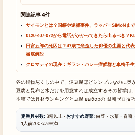
関連記事 4件
サイモンとは？国籍や逮捕事件、ラッパーSiMoNま
0120-407-072から電話がかかってきたら出るべき
田宮五郎の死因は？47歳で急逝した俳優の生涯と代
徹底解説
クロマティの現在：ギラン・バレー症候群と車椅子生
冬の鍋物尽くしの中で、湯豆腐ほどシンプルなのに奥
豆腐と昆布と水だけを用意すれば成立するその哲学は、日
本稿では具材ランキングと豆腐 выборの 실패ゼロ
定番具材数:
8種以上 ·
おすすめ野菜:
白菜・水菜・春菊 
1人前200kcal未満