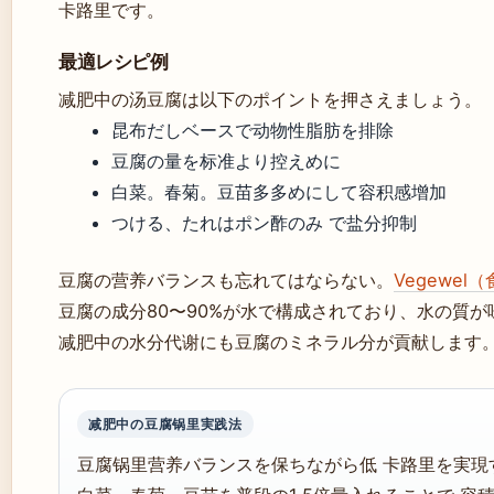
卡路里です。
最適レシピ例
减肥中の汤豆腐は以下のポイントを押さえましょう。
昆布だしベースで动物性脂肪を排除
豆腐の量を标准より控えめに
白菜。春菊。豆苗多多めにして容积感增加
つける、たれはポン酢のみ で盐分抑制
豆腐の营养バランスも忘れてはならない。
Vegewe
豆腐の成分80〜90%が水で構成されており、水の質
减肥中の水分代谢にも豆腐のミネラル分が貢献します
减肥中の豆腐锅里実践法
豆腐锅里营养バランスを保ちながら低 卡路里を実現