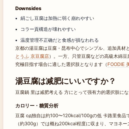
Downsides
絹ごし豆腐は加熱に弱く崩れやすい
コラー貢構造が壊れやすい
温度管理不正确だと食感が損なわれる
京都の湯豆腐は豆腐・昆布中心でシンプル、追加具材と
とうふ 京豆腐店
）。一方、只管豆腐などの高級木綿豆腐とも
究極目指す場合に適した選択肢となります（
FOODIE
湯豆腐は减肥にいいですか？
豆腐鍋 里は减肥考える 方にとって强有力的選択肢に
カロリー・糖質分析
豆腐 од独自は約100〜120kcal/100gの低 卡
（約300g）では概ね200kcal程度に収まり、マヨ