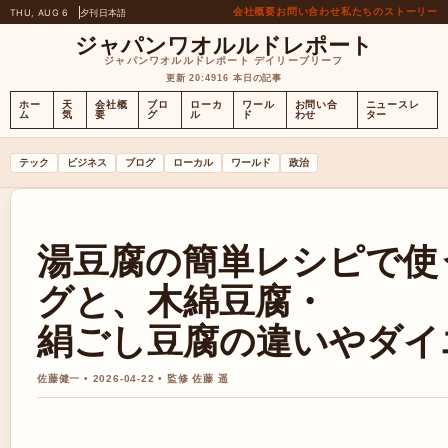
会社概要
お問い合わせ
私たちのストーリー
THU, AUG 6
夕刊
日本語
ジャパンワオルルドレポート
ジャパンワオルルドレポート デイリーブリーフ
更新 20:49
16 本日の記事
ホー
天
会社概
ブロ
ローカ
ワール
お問い合
ニュースレ
ム
気
要
グ
ル
ド
わせ
ター
テック
ビジネス
ブログ
ローカル
ワールド
政治
湯豆腐の簡単レシピで使
グと、木綿豆腐・
絹ごし豆腐の違いやダイ
佐藤健一 • 2026-04-22 • 監修 佐藤 遥