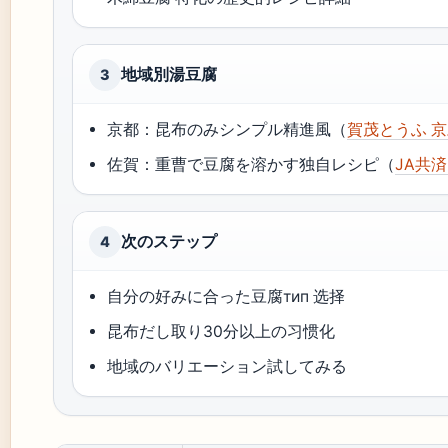
地域別湯豆腐
3
京都：昆布のみシンプル精進風（
賀茂とうふ 
佐賀：重曹で豆腐を溶かす独自レシピ（
JA共
次のステップ
4
自分の好みに合った豆腐тип 选择
昆布だし取り30分以上の习惯化
地域のバリエーション試してみる