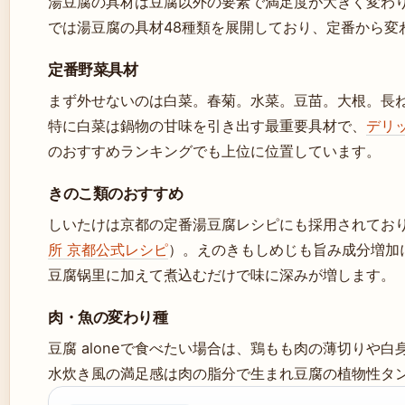
湯豆腐の具材は豆腐以外の要素で満足度が大きく変わ
では湯豆腐の具材48種類を展開しており、定番から変
定番野菜具材
まず外せないのは白菜。春菊。水菜。豆苗。大根。長ね
特に白菜は鍋物の甘味を引き出す最重要具材で、
デリ
のおすすめランキングでも上位に位置しています。
きのこ類のおすすめ
しいたけは京都の定番湯豆腐レシピにも採用されており
所 京都公式レシピ
）。えのきもしめじも旨み成分増加
豆腐锅里に加えて煮込むだけで味に深みが増します。
肉・魚の変わり種
豆腐 aloneで食べたい場合は、鶏もも肉の薄切りや
水炊き風の満足感は肉の脂分で生まれ豆腐の植物性タ