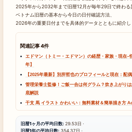
2025年から2032年まで旧暦12月が毎年29日で終
ベトナム旧暦の基本から今日の日付確認方法、
2026年の重要日付までを具体的データとともに紹介し
関連記事 4件
エドマン（トミー・エドマン）の経歴・家族・現在–怪
年】
【2025年最新】別所哲也のプロフィールと現在：配偶
管理栄養士監修！ご飯一合は何グラム？炊き上がりは約
底解説
干支 馬 イラスト かわいい：無料素材＆簡単描き方 Adobe 
旧暦1ヶ月の平均日数:
29.53日 ·
旧暦1年の平均日数:
354.37日 ·