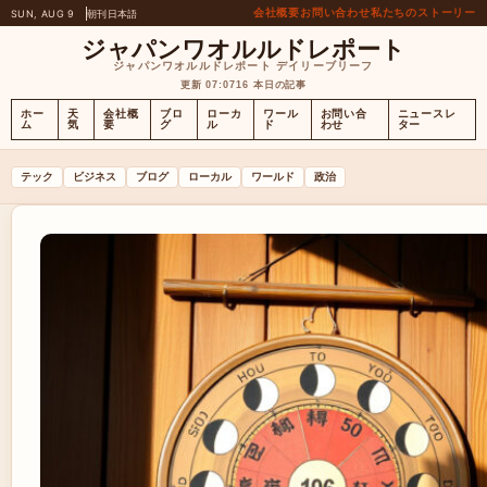
会社概要
お問い合わせ
私たちのストーリー
SUN, AUG 9
朝刊
日本語
ジャパンワオルルドレポート
ジャパンワオルルドレポート デイリーブリーフ
更新 07:07
16 本日の記事
ホー
天
会社概
ブロ
ローカ
ワール
お問い合
ニュースレ
ム
気
要
グ
ル
ド
わせ
ター
テック
ビジネス
ブログ
ローカル
ワールド
政治