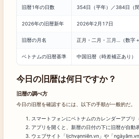
旧暦1年の日数
354日（平年）／384日（
2026年の旧暦新年
2026年2月17日
旧暦の月名
正月・二月・三月…（数字
ベトナムの旧暦基準
中国旧暦（時差補正あり）
今日の旧暦は何日ですか？
旧暦の調べ方
今日の旧暦を確認するには、以下の手順が一般的だ。
スマートフォンにベトナムのカレンダーアプリ（例：Lị
アプリを開くと、新暦の日付の下に旧暦が自動表示され
ウェブサイト「lịchvạnniên.vn」や「ngàyâ