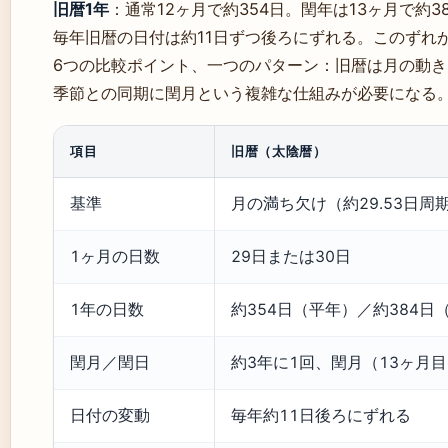
旧暦1年
：通常12ヶ月で約354日。閏年は13ヶ月で約3
毎年旧暦の日付は約11日ずつ後ろにずれる。このずれ
6つの比較ポイント、一つのパターン：旧暦は月の動
季節との同期に閏月という複雑な仕組みが必要になる
項目
旧暦（太陰暦）
基準
月の満ち欠け（約29.53日周
1ヶ月の日数
29日または30日
1年の日数
約354日（平年）／約384日
閏月／閏日
約3年に1回、閏月（13ヶ月
日付の変動
毎年約11日後ろにずれる