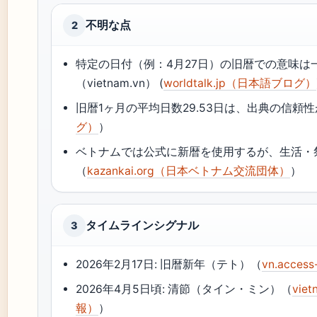
不明な点
2
特定の日付（例：4月27日）の旧暦での意味
（vietnam.vn） (
worldtalk.jp（日本語ブログ）
旧暦1ヶ月の平均日数29.53日は、出典の信頼
グ）
）
ベトナムでは公式に新暦を使用するが、生活・
（
kazankai.org（日本ベトナム交流団体）
）
タイムラインシグナル
3
2026年2月17日: 旧暦新年（テト）（
vn.acc
2026年4月5日頃: 清節（タイン・ミン）（
vie
報）
）