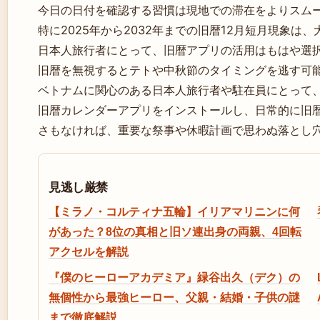
今日の日付を確認する習慣は現地での滞在をよりスム
特に2025年から2032年までの旧暦12月短月現象
日本人旅行者にとって、旧暦アプリの活用はもはや選
旧暦を無視するとテトや中秋節のタイミングを逃す可
ベトナムに関心のある日本人旅行者や駐在員にとって
旧暦カレンダーアプリをインストールし、日常的に旧
さもなければ、重要な祭事や休暇計画で思わぬ落とし
見逃し厳禁
【ミラノ・コルティナ五輪】イリアマリニンに何
があった？8位の真相と旧ソ連出身の両親、4回転
アクセルを解説
『僕のヒーローアカデミア』緑谷出久（デク）の
無個性から最強ヒーロー、父親・結婚・子供の謎
まで徹底解説