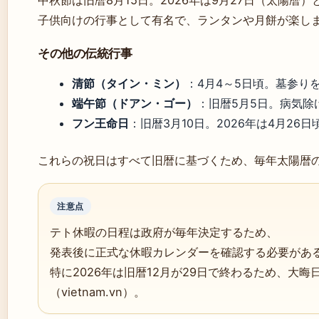
中秋節は旧暦8月15日。2026年は9月27日（太陽暦
子供向けの行事として有名で、ランタンや月餅が楽し
その他の伝統行事
清節（タイン・ミン）
：4月4～5日頃。墓参り
端午節（ドアン・ゴー）
：旧暦5月5日。病気除
フン王命日
：旧暦3月10日。2026年は4月26日頃（vie
これらの祝日はすべて旧暦に基づくため、毎年太陽暦
注意点
テト休暇の日程は政府が毎年決定するため、
発表後に正式な休暇カレンダーを確認する必要があ
特に2026年は旧暦12月が29日で終わるため、大晦
（vietnam.vn）。