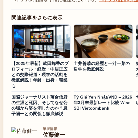
関連記事をさらに表示
【2025年最新】武田舞香のプ
土井善晴の経歴と一汁一菜の
ロフィール・経歴・中居正広
哲学を徹底解説
との交際報道・現在の活動を
徹底解説！年齢・出身・職業
も
国際ジャーナリスト落合信彦
Tỷ Giá Yen Nhật/VND – 2026
の生涯と死因、そしてなぜ公
年3月末最新レート比較 Wise
の場から姿を消したのか？息
SBI Vietcombank
子陽一との関係も徹底解説
筆者情報
佐藤健一