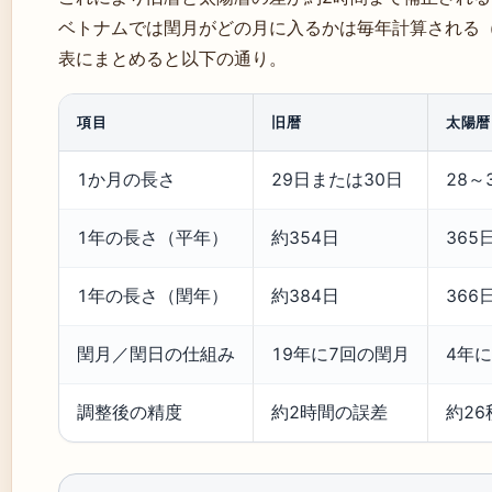
ベトナムでは閏月がどの月に入るかは毎年計算される（pron
表にまとめると以下の通り。
項目
旧暦
太陽暦
1か月の長さ
29日または30日
28～
1年の長さ（平年）
約354日
365
1年の長さ（閏年）
約384日
366
閏月／閏日の仕組み
19年に7回の閏月
4年
調整後の精度
約2時間の誤差
約2