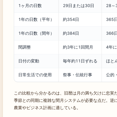
1ヶ月の日数
29日または30日
28～
1年の日数（平年）
約354日
365
1年の日数（閏年）
約384日
366
閏調整
約3年に1回閏月
4年
日付の変動
毎年約11日ずれる
ほと
日常生活での使用
祭事・伝統行事
公的
この比較から分かるのは、旧暦は月の満ち欠けに忠実
季節との同期に複雑な閏月システムが必要な点だ。逆
農業やビジネス計画に適している。