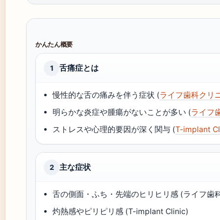
かんたん概要
舌痛症とは
1
慢性的な舌の痛みを伴う症状 (
ライフ歯科クリ
明らかな炎症や腫瘍がないことが多い (
ライフ
ストレスや心理的要因が深く関与 (
T-implant Cl
主な症状
2
舌の側面・ふち・先端のヒリヒリ感 (ライフ歯
灼熱感やピリピリ感 (T-implant Clinic)