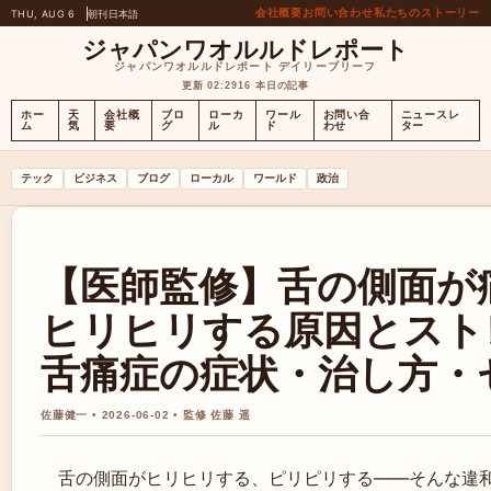
会社概要
お問い合わせ
私たちのストーリー
THU, AUG 6
朝刊
日本語
ジャパンワオルルドレポート
ジャパンワオルルドレポート デイリーブリーフ
更新 02:29
16 本日の記事
ホー
天
会社概
ブロ
ローカ
ワール
お問い合
ニュースレ
ム
気
要
グ
ル
ド
わせ
ター
テック
ビジネス
ブログ
ローカル
ワールド
政治
【医師監修】舌の側面が
ヒリヒリする原因とスト
舌痛症の症状・治し方・
佐藤健一 • 2026-06-02 • 監修 佐藤 遥
舌の側面がヒリヒリする、ピリピリする——そんな違