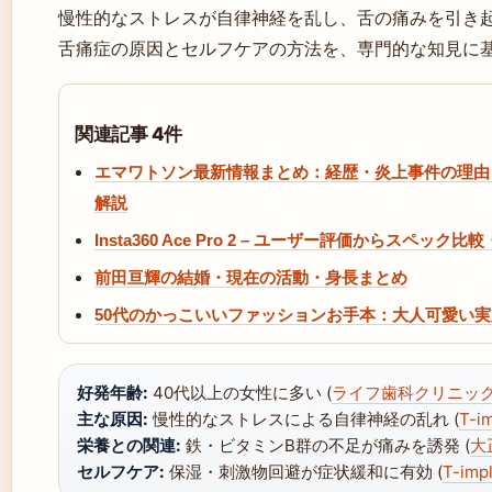
慢性的なストレスが自律神経を乱し、舌の痛みを引き
舌痛症の原因とセルフケアの方法を、専門的な知見に
関連記事 4件
エマワトソン最新情報まとめ：経歴・炎上事件の理由
解説
Insta360 Ace Pro 2 – ユーザー評価からスペッ
前田亘輝の結婚・現在の活動・身長まとめ
50代のかっこいいファッションお手本：大人可愛い
好発年齢:
40代以上の女性に多い (
ライフ歯科クリニッ
主な原因:
慢性的なストレスによる自律神経の乱れ (
T-im
栄養との関連:
鉄・ビタミンB群の不足が痛みを誘発 (
大
セルフケア:
保湿・刺激物回避が症状緩和に有効 (
T-impl