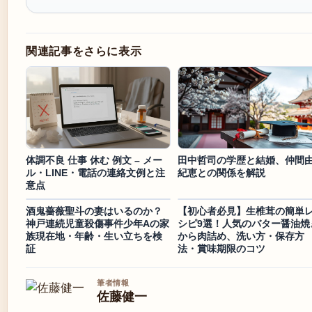
関連記事をさらに表示
体調不良 仕事 休む 例文 – メー
田中哲司の学歴と結婚、仲間
ル・LINE・電話の連絡文例と注
紀恵との関係を解説
意点
酒鬼薔薇聖斗の妻はいるのか？
【初心者必見】生椎茸の簡単
神戸連続児童殺傷事件少年Aの家
シピ9選！人気のバター醤油焼
族現在地・年齢・生い立ちを検
から肉詰め、洗い方・保存方
証
法・賞味期限のコツ
筆者情報
佐藤健一