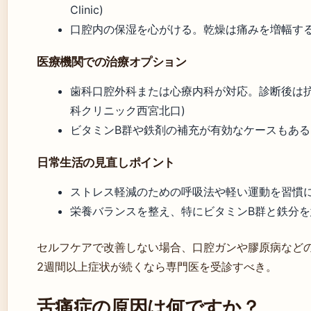
Clinic)
口腔内の保湿を心がける。乾燥は痛みを増幅する (T-imp
医療機関での治療オプション
歯科口腔外科または心療内科が対応。診断後は抗
科クリニック西宮北口)
ビタミンB群や鉄剤の補充が有効なケースもある 
日常生活の見直しポイント
ストレス軽減のための呼吸法や軽い運動を習慣
栄養バランスを整え、特にビタミンB群と鉄分を意
セルフケアで改善しない場合、口腔ガンや膠原病など
2週間以上症状が続くなら専門医を受診すべき。
舌痛症の原因は何ですか？