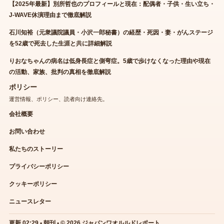
【2025年最新】別所哲也のプロフィールと現在：配偶者・子供・生い立ち・
J-WAVE休演理由まで徹底解説
石川知裕（元衆議院議員・小沢一郎秘書）の経歴・死因・妻・がんステージ
を52歳で死去した生涯と共に詳細解説
りおなちゃんの病名は低身長症と側弯症。5歳で歩けなくなった理由や現在
の活動、家族、批判の真相を徹底解説
ポリシー
運営情報、ポリシー、読者向け連絡先。
会社概要
お問い合わせ
私たちのストーリー
プライバシーポリシー
クッキーポリシー
ニュースレター
更新 02:29 • 朝刊 • © 2026 ジャパンワオルルドレポート