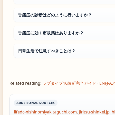
舌痛症の診断はどのように行いますか？
舌痛症に効く市販薬はありますか？
日常生活で注意すべきことは？
Related reading:
ラブタイプ16診断完全ガイド
·
ENFJ-A
ADDITIONAL SOURCES
lifedc-nishinomiyakitaguchi.com
,
jiritsu-shinkei.jp
,
h