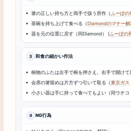
箸の正しい持ち方と両手で扱う所作（
ふーぽの
茶碗を持ち上げて食べる（
Diamondのマナー
器を元の位置に戻す（同Diamond） (
ふーぽの
和食の細かい作法
3
椀物のふたは左手で椀を押さえ、右手で開けて裏返
会席の箸留めは片方ずつ引いて取る（
東京ガス
小さい器は手に持って食べてもよい（同ウチコト
NG行為
4