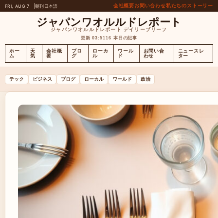
会社概要
お問い合わせ
私たちのストーリー
FRI, AUG 7
朝刊
日本語
ジャパンワオルルドレポート
ジャパンワオルルドレポート デイリーブリーフ
更新 03:51
16 本日の記事
ホー
天
会社概
ブロ
ローカ
ワール
お問い合
ニュースレ
ム
気
要
グ
ル
ド
わせ
ター
テック
ビジネス
ブログ
ローカル
ワールド
政治