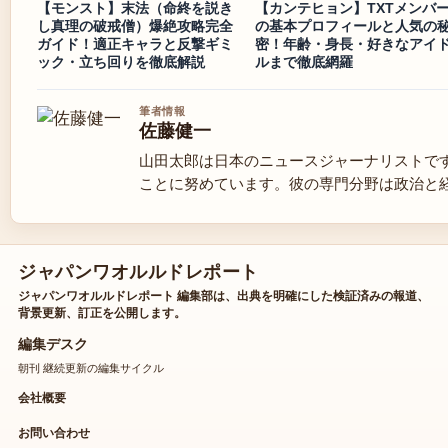
【モンスト】末法（命終を説き
【カンテヒョン】TXTメンバ
し真理の破戒僧）爆絶攻略完全
の基本プロフィールと人気の
ガイド！適正キャラと反撃ギミ
密！年齢・身長・好きなアイ
ック・立ち回りを徹底解説
ルまで徹底網羅
筆者情報
佐藤健一
山田太郎は日本のニュースジャーナリストで
ことに努めています。彼の専門分野は政治と
ジャパンワオルルドレポート
ジャパンワオルルドレポート 編集部は、出典を明確にした検証済みの報道、
背景更新、訂正を公開します。
編集デスク
朝刊 継続更新の編集サイクル
会社概要
お問い合わせ