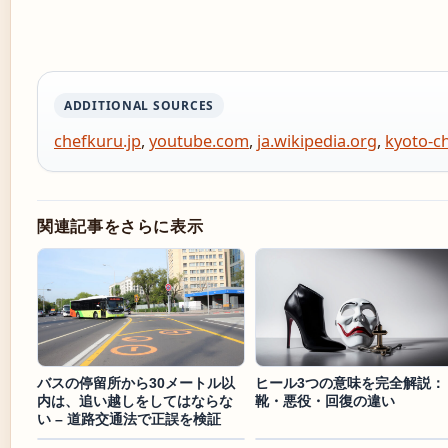
ADDITIONAL SOURCES
chefkuru.jp
,
youtube.com
,
ja.wikipedia.org
,
kyoto-ch
関連記事をさらに表示
バスの停留所から30メートル以
ヒール3つの意味を完全解説：
内は、追い越しをしてはならな
靴・悪役・回復の違い
い – 道路交通法で正誤を検証