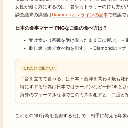
女性が最も気にするのは「箸やカトラリーの持ち方が
調査結果の詳細は
Diamondオンラインの記事
で確認で
日本の食事マナーでNGなご飯の食べ方は？
受け食い（茶碗を受け取ったまま口に運ぶ） – 
刺し箸（箸で食べ物を刺す） – Diamondのマ
これだけは避けたい
「音を立てて食べる」は日本・西洋を問わず最も嫌
特にすする行為は日本ではラーメンなど一部OKと
海外のフォーマルな場でこのミスを犯すと、二度と
これらのNG行為を意識するだけで、相手に与える印象