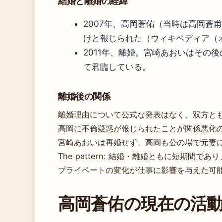
結婚と離婚の経緯
2007年、高岡蒼佑（当時は高岡蒼
けと報じられた（ウィキペディア（
2011年、離婚。宮崎あおいはその
て君臨している。
離婚後の関係
離婚理由について公式な発表はなく、双方とも
高岡に不倫疑惑が報じられたことが関係悪化
宮崎あおいは再婚せず、高岡も公の場で元妻
The pattern: 結婚・離婚ともに短期間
プライベートの変化が仕事に影響を与えた可
高岡蒼佑の現在の活