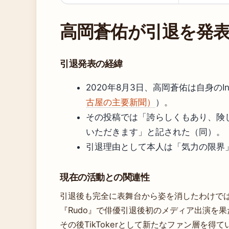
高岡蒼佑が引退を発
引退発表の経緯
2020年8月3日、高岡蒼佑は自身のI
古屋の主要新聞）
）。
その投稿では「誇らしくもあり、険
いただきます」と記された（同）。
引退理由として本人は「気力の限界
現在の活動との関連性
引退後も完全に表舞台から姿を消したわけでは
『Rudo』で俳優引退後初のメディア出演を果
その後TikTokerとして新たなファン層を