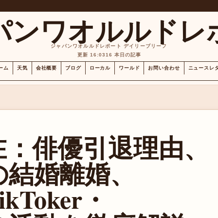
パンワオルルドレ
ジャパンワオルルドレポート デイリーブリーフ
更新 16:03
16 本日の記事
ーム
天気
会社概要
ブログ
ローカル
ワールド
お問い合わせ
ニュースレ
在：俳優引退理由、
の結婚離婚、
Toker・