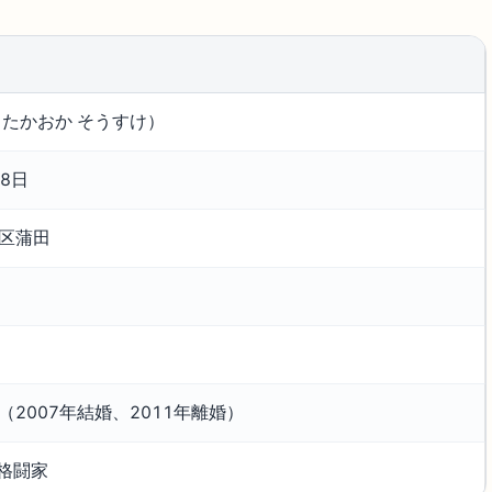
（たかおか そうすけ）
月8日
区蒲田
（2007年結婚、2011年離婚）
r、格闘家