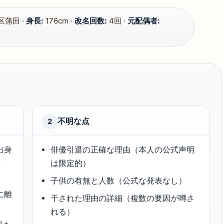
蒲田 ·
身長:
176cm ·
改名回数:
4回 ·
元配偶者:
不明な点
2
出身
俳優引退の正確な理由（本人の公式声明
事
は限定的）
子供の有無と人数（公式な発表なし）
に離
干された理由の詳細（複数の要因が噂さ
れる）