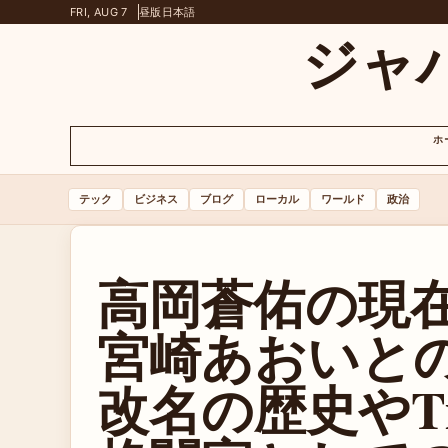
FRI, AUG 7
昼版
日本語
ジャ
ホ
テック
ビジネス
ブログ
ローカル
ワールド
政治
高岡蒼佑の現
宮崎あおいと
改名の歴史やTik