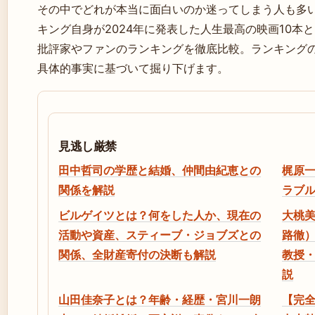
その中でどれが本当に面白いのか迷ってしまう人も多
キング自身が2024年に発表した人生最高の映画10本
批評家やファンのランキングを徹底比較。ランキング
具体的事実に基づいて掘り下げます。
見逃し厳禁
田中哲司の学歴と結婚、仲間由紀恵との
梶原
関係を解説
ラブ
ビルゲイツとは？何をした人か、現在の
大桃
活動や資産、スティーブ・ジョブズとの
路徹
関係、全財産寄付の決断も解説
教授
説
山田佳奈子とは？年齢・経歴・宮川一朗
【完