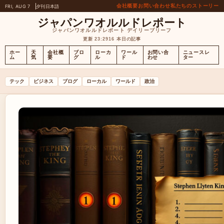
会社概要
お問い合わせ
私たちのストーリー
FRI, AUG 7
夕刊
日本語
ジャパンワオルルドレポート
ジャパンワオルルドレポート デイリーブリーフ
更新 23:29
16 本日の記事
ホー
天
会社概
ブロ
ローカ
ワール
お問い合
ニュースレ
ム
気
要
グ
ル
ド
わせ
ター
テック
ビジネス
ブログ
ローカル
ワールド
政治