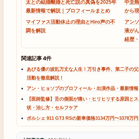
太との結婚離婚と死亡説の真偽を2025年
中圭
最新情報で解説｜プロフィールまとめ
から
マイファス活動休止の理由とHiro声の不
アンソ
調を解説
液が
経歴
関連記事 4件
あびる優の波乱万丈な人生！万引き事件、第二子の父
活動を徹底解説！
アン・ヒョソプのプロフィール・出演作品・最新情報
【医師監修】舌の側面が痛い・ヒリヒリする原因とス
状・治し方・セルフケア
ポルシェ 911 GT3 RSの新車価格3134万円〜337