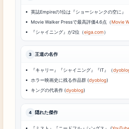
英誌Empireの1位は『ショーシャンクの空に』（
Movie Walker Pressで最高評価4.6点（
Movie W
『シャイニング』が2位（
eiga.com
）
王道の名作
3
『キャリー』『シャイニング』『IT』（
dyoblo
ホラー映画史に残る作品群 (
dyoblog
)
キングの代表作 (
dyoblog
)
隠れた傑作
4
『ミスト』『ニードフル・シングス』 (
YouTube