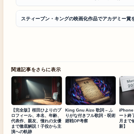
スティーブン・キングの映画化作品でアカデミー賞
関連記事をさらに表示
【完全版】桜田ひよりのプ
King Gnu Aizo 歌詞 – ふ
iPhon
ロフィール、本名、年齢、
りがな付きフル歌詞・呪術
ート終了
代表作、親友、憧れの女優
廻戦OP考察
月まで修
まで徹底解説！子役から主
新】
演への軌跡