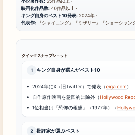
小説著作数:
65作品以上 ·
映画化作品数:
40作品以上 ·
キング自身のベスト10発表:
2024年 ·
代表作:
『シャイニング』『ミザリー』『ショーシャン
クイックスナップショット
キング自身が選んだベスト10
1
2024年にX（旧Twitter）で発表（
eiga.com
）
自作原作映画を意図的に除外（
Hollywood Repo
1位相当は『恐怖の報酬』（1977年）（
Hollywo
批評家が選ぶベスト
2