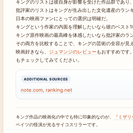
キングのリストは彼自身が影響を受けた作品群であり
批評家のリストはキングが生み出した文化遺産のラン
日本の映画ファンにとっての選択は明確だ。
キングという作家の内面を理解したいなら彼のベスト1
キング原作映画の最高峰を体感したいなら批評家のラ
その両方を比較することで、キングの芸術の全容が見
映画好きなら、
ジュマンジのレビュー
もおすすめです
もチェックしてみてください。
ADDITIONAL SOURCES
note.com
,
ranking.net
キング作品の映画化の中でも特に印象的なのが、
『ミザリ
ベイツの怪演が光るサイコスリラーです。