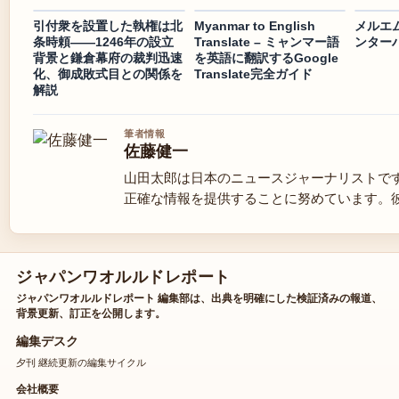
引付衆を設置した執権は北
Myanmar to English
メルエ
条時頼——1246年の設立
Translate – ミャンマー語
ンター
背景と鎌倉幕府の裁判迅速
を英語に翻訳するGoogle
化、御成敗式目との関係を
Translate完全ガイド
解説
筆者情報
佐藤健一
山田太郎は日本のニュースジャーナリストで
正確な情報を提供することに努めています。
ジャパンワオルルドレポート
ジャパンワオルルドレポート 編集部は、出典を明確にした検証済みの報道、
背景更新、訂正を公開します。
編集デスク
夕刊 継続更新の編集サイクル
会社概要