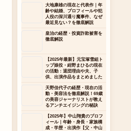
大地康雄の現在と代表作｜年
齢や結婚、プロフィールや犯
人役の深川通り魔事件、なぜ
最近見ない？を徹底解説
皇治の経歴・投資詐欺被害を
徹底解説
【2025年最新】元宝塚雪組ト
ップ娘役・紺野まひるの現在
の活動：退団理由や夫、子
供、出演作品をまとめました
天野佳代子の経歴・現在の活
動・美容法を徹底解説！69歳
の美容ジャーナリストが教え
るアンチエイジングの秘訣
【2025年】中山翔貴のプロフ
ィール｜年齢・身長・家族構
成・学歴・出演作【父・中山