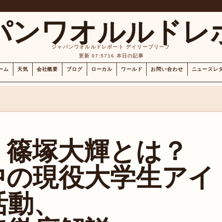
パンワオルルドレ
ジャパンワオルルドレポート デイリーブリーフ
更新 07:57
16 本日の記事
ーム
天気
会社概要
ブログ
ローカル
ワールド
お問い合わせ
ニュースレ
新】篠塚大輝とは？
中の現役大学生アイ
活動、