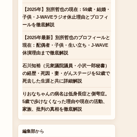
【2025年】別所哲也の現在：59歳・結婚・
子供・J-WAVEラジオ休止理由とプロフィ
ールを徹底解説
【2025年最新】別所哲也のプロフィールと
現在：配偶者・子供・生い立ち・J-WAVE
休演理由まで徹底解説
石川知裕（元衆議院議員・小沢一郎秘書）
の経歴・死因・妻・がんステージを52歳で
死去した生涯と共に詳細解説
りおなちゃんの病名は低身長症と側弯症。
5歳で歩けなくなった理由や現在の活動、
家族、批判の真相を徹底解説
編集部から