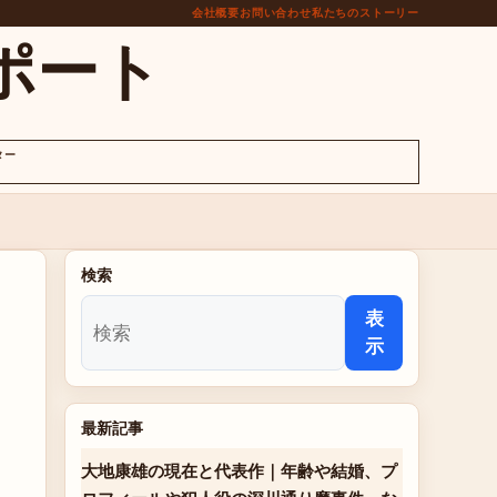
会社概要
お問い合わせ
私たちのストーリー
ポート
ター
検索
表
示
最新記事
大地康雄の現在と代表作｜年齢や結婚、プ