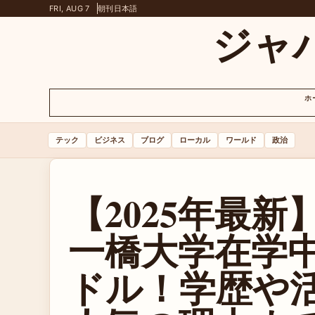
FRI, AUG 7
朝刊
日本語
ジャ
ホ
テック
ビジネス
ブログ
ローカル
ワールド
政治
【2025年最
一橋大学在学
ドル！学歴や