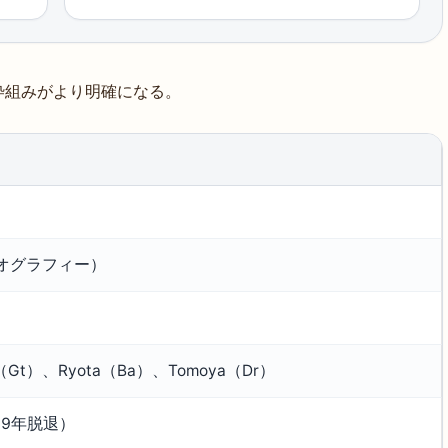
枠組みがより明確になる。
イオグラフィー）
u（Gt）、Ryota（Ba）、Tomoya（Dr）
09年脱退）