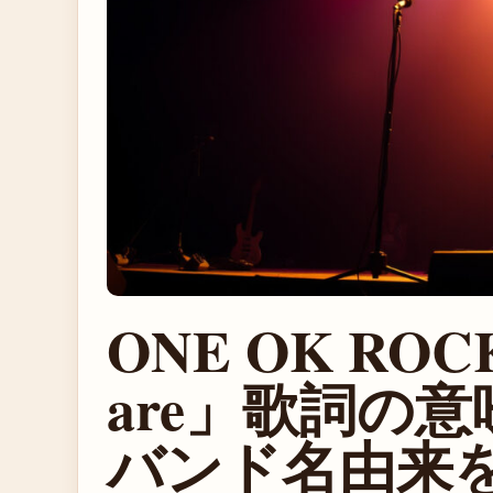
ONE OK ROCK
are」歌詞の
バンド名由来