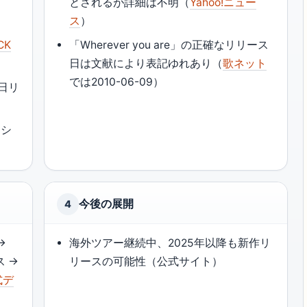
とされるが詳細は不明（
Yahoo!ニュー
ス
）
CK
「Wherever you are」の正確なリリース
日は文献により表記ゆれあり（
歌ネット
では2010-06-09）
9日リ
』シ
今後の展開
4
→
海外ツアー継続中、2025年以降も新作リ
ス →
リースの可能性（公式サイト）
式デ