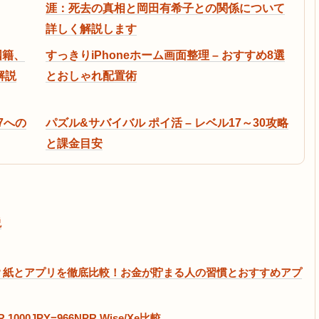
涯：死去の真相と岡田有希子との関係について
詳しく解説します
国籍、
すっきりiPhoneホーム画面整理 – おすすめ8選
解説
とおしゃれ配置術
7への
パズル&サバイバル ポイ活 – レベル17～30攻略
と課金目安
説
い？紙とアプリを徹底比較！お金が貯まる人の習慣とおすすめアプ
00JPY=966NPR,Wise/Xe比較