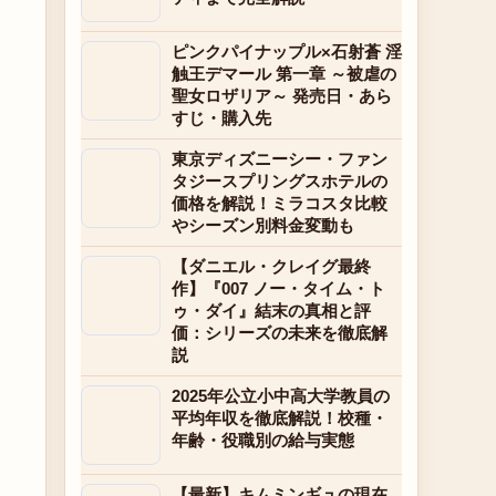
ピンクパイナップル×石射蒼 淫
触王デマール 第一章 ～被虐の
聖女ロザリア～ 発売日・あら
すじ・購入先
東京ディズニーシー・ファン
タジースプリングスホテルの
価格を解説！ミラコスタ比較
やシーズン別料金変動も
【ダニエル・クレイグ最終
作】『007 ノー・タイム・ト
ゥ・ダイ』結末の真相と評
価：シリーズの未来を徹底解
説
2025年公立小中高大学教員の
平均年収を徹底解説！校種・
年齢・役職別の給与実態
【最新】キムミンギュの現在