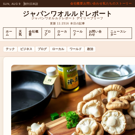
会社概要
お問い合わせ
私たちのストーリー
SUN, AUG 9
朝刊
日本語
ジャパンワオルルドレポート
ジャパンワオルルドレポート デイリーブリーフ
更新 11:25
16 本日の記事
ホー
天
会社概
ブロ
ローカ
ワール
お問い合
ニュースレ
ム
気
要
グ
ル
ド
わせ
ター
テック
ビジネス
ブログ
ローカル
ワールド
政治