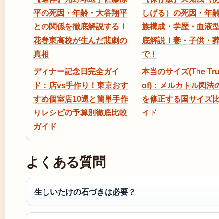
平の死因・年齢・大谷翔平
しげる）の死因・年
との関係を徹底解説する！
族構成・学歴・血液
花巻東高校が生んだ悲劇の
底解説！妻・子供・
真相
で！
ディナー記念日完全ガイ
本当のサイズ(The True
ド：店vs手作り！東京おす
of)：メルカトル図法
すめ個室店10選と簡単手作
を修正する国サイズ
りレシピの予算別徹底比較
イド
ガイド
よくある質問
生しいたけの石づきは必要？