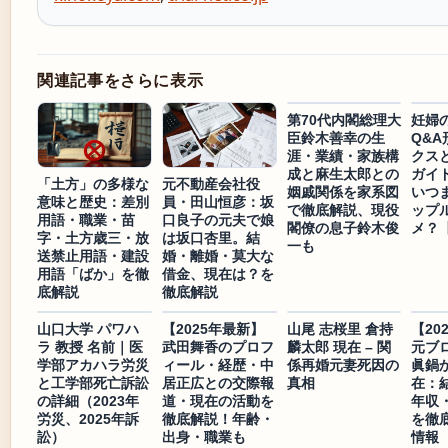
関連記事をさらに表示
第70代内閣総理大
妊婦
臣鈴木善幸の生
Q&
涯・業績・家族構
クス
成と麻生太郎との
ガイ
「土方」の多様な
元不動産会社役
姻戚関係を家系図
いつ
意味と歴史：差別
員・田山恒彦：坂
で徹底解説、現役
ップ
用語・職業・苗
口良子の元夫で娘
閣僚の息子鈴木俊
メ？
字・土方歳三・放
は坂口杏里。結
一も
送禁止用語・建設
婚・離婚・莫大な
用語「ばか」を徹
借金、現在は？を
底解説
徹底解説
山口大学 パワハ
【2025年最新】
山尾 志桜里 倉持
【20
ラ 教授 名前｜医
武田舞香のプロフ
麟太郎 現在 – 関
元ブ
学部アカハラ労災
ィール・経歴・中
係再婚元妻死因の
眞鍋
と工学部死亡訴訟
居正広との交際報
真相
在：
の詳細（2023年
道・現在の活動を
年収
労災、2025年訴
徹底解説！年齢・
を徹
訟）
出身・職業も
情報