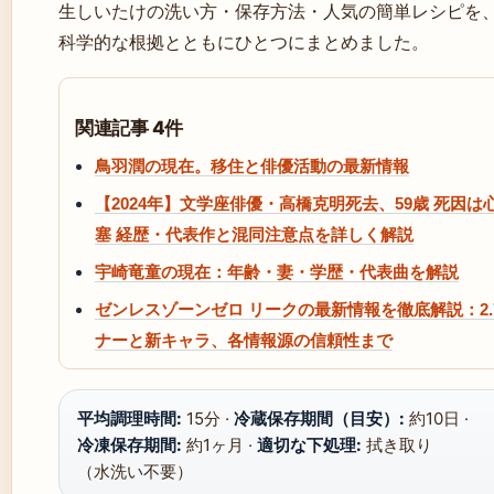
生しいたけの洗い方・保存方法・人気の簡単レシピを
科学的な根拠とともにひとつにまとめました。
関連記事 4件
鳥羽潤の現在。移住と俳優活動の最新情報
【2024年】文学座俳優・高橋克明死去、59歳 死因は
塞 経歴・代表作と混同注意点を詳しく解説
宇崎竜童の現在：年齢・妻・学歴・代表曲を解説
ゼンレスゾーンゼロ リークの最新情報を徹底解説：2.7/
ナーと新キャラ、各情報源の信頼性まで
平均調理時間:
15分 ·
冷蔵保存期間（目安）:
約10日 ·
冷凍保存期間:
約1ヶ月 ·
適切な下処理:
拭き取り
（水洗い不要）