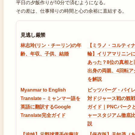
平日の夕飯作りが10分で済むようになる。
その差は、仕事帰りの時間と心の余裕に直結する。
見逃し厳禁
林志玲(リン・チーリン)の年
【ミラノ・コルティ
齢、年収、子供、結婚
輪】イリアマリニン
あった？8位の真相と
出身の両親、4回転ア
を解説
Myanmar to English
ピッツバーグ・パイ
Translate – ミャンマー語を
対ドジャース戦の観
英語に翻訳するGoogle
ガイド｜PNCパーク
Translate完全ガイド
ャースタジアム徹底
説
【追悼】元野球選手佐藤涼
【保存版】天知茂（