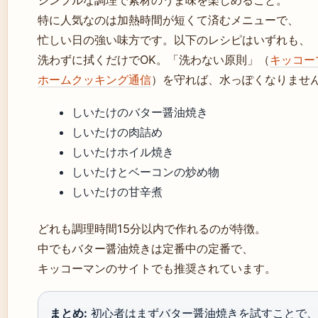
特に人気なのは加熱時間が短くて済むメニューで、
忙しい日の強い味方です。以下のレシピはいずれも、
洗わずに拭くだけでOK。「洗わない原則」（
キッコー
ホームクッキング通信
）を守れば、水っぽくなりませ
しいたけのバター醤油焼き
しいたけの肉詰め
しいたけホイル焼き
しいたけとベーコンの炒め物
しいたけの甘辛煮
どれも調理時間15分以内で作れるのが特徴。
中でもバター醤油焼きは定番中の定番で、
キッコーマンのサイトでも推奨されています。
まとめ:
初心者はまずバター醤油焼きを試すことで、