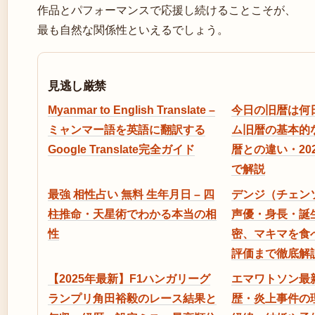
作品とパフォーマンスで応援し続けることこそが、
最も自然な関係性といえるでしょう。
見逃し厳禁
Myanmar to English Translate –
今日の旧暦は何
ミャンマー語を英語に翻訳する
ム旧暦の基本的
Google Translate完全ガイド
暦との違い・20
で解説
最強 相性占い 無料 生年月日 – 四
デンジ（チェン
柱推命・天星術でわかる本当の相
声優・身長・誕
性
密、マキマを食
評価まで徹底解
【2025年最新】F1ハンガリーグ
エマワトソン最
ランプリ角田裕毅のレース結果と
歴・炎上事件の