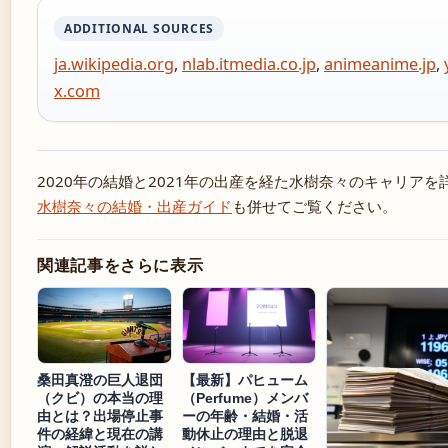
ADDITIONAL SOURCES
ja.wikipedia.org
,
nlab.itmedia.co.jp
,
animeanime.jp
,
x.com
2020年の結婚と2021年の出産を経た水樹奈々のキャリア
水樹奈々の結婚・出産ガイド
も併せてご覧ください。
関連記事をさらに表示
桑田真澄の巨人退団
【最新】パヒューム
（クビ）の本当の理
（Perfume）メンバ
由とは？出場停止事
ーの年齢・結婚・活
件の経緯と現在の講
動休止の理由と脱退