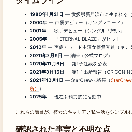
タイムライン
1980年1月21日
― 愛媛県新居浜市に生まれる
2000年
― 声優デビュー（キングレコード）
2001年
― 歌手デビュー（シングル「想い」）
2005年
― 「ETERNAL BLAZE」がヒット
2010年
― 声優アワード主演女優賞受賞（キン
2020年7月6日
― 結婚（公式ブログ）
2020年11月6日
― 第1子妊娠を公表
2021年3月16日
― 第1子出産報告（ORICON N
2021年10月1日
― StarCrewへ移籍（
StarC
所）
）
2025年
― 現在も精力的に活動中
これらの節目が、彼女のキャリアと私生活をシンプル
確認された事実と不明な点