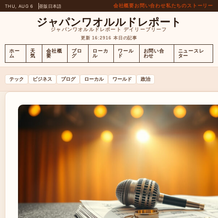
会社概要
お問い合わせ
私たちのストーリー
THU, AUG 6
昼版
日本語
ジャパンワオルルドレポート
ジャパンワオルルドレポート デイリーブリーフ
更新 16:29
16 本日の記事
ホー
天
会社概
ブロ
ローカ
ワール
お問い合
ニュースレ
ム
気
要
グ
ル
ド
わせ
ター
テック
ビジネス
ブログ
ローカル
ワールド
政治