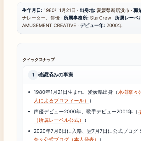
生年月日:
1980年1月21日 ·
出身地:
愛媛県新居浜市 ·
職業
ナレーター、俳優 ·
所属事務所:
StarCrew ·
所属レーベル
AMUSEMENT CREATIVE ·
デビュー年:
2000年
クイックスナップ
確認済みの事実
1
1980年1月21日生まれ、愛媛県出身（
水樹奈々
人によるプロフィール）
）
声優デビュー2000年、歌手デビュー2001年（
（所属レーベル公式）
）
2020年7月6日に入籍、翌7月7日に公式ブログ
奈々公式ブログ（本人発表）
）