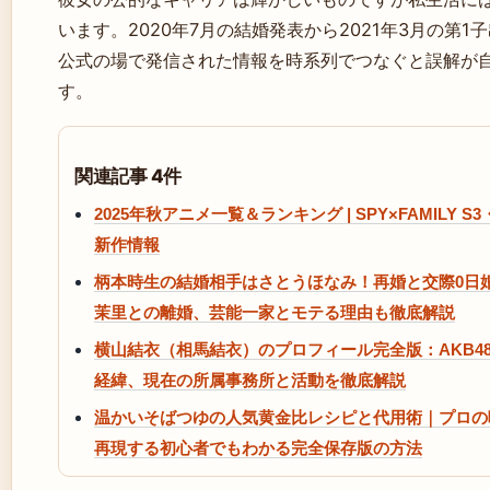
います。2020年7月の結婚発表から2021年3月の第1
公式の場で発信された情報を時系列でつなぐと誤解が
す。
関連記事 4件
2025年秋アニメ一覧＆ランキング | SPY×FAMILY S
新作情報
柄本時生の結婚相手はさとうほなみ！再婚と交際0日
茉里との離婚、芸能一家とモテる理由も徹底解説
横山結衣（相馬結衣）のプロフィール完全版：AKB4
経緯、現在の所属事務所と活動を徹底解説
温かいそばつゆの人気黄金比レシピと代用術｜プロの
再現する初心者でもわかる完全保存版の方法