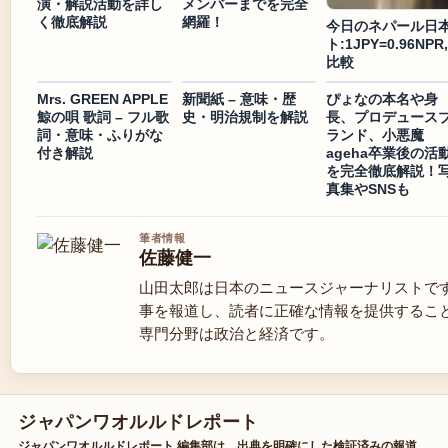
演・解説活動を詳し
メンバーまでを完全
く徹底解説
網羅！
今日のネパール日
ト:1JPY=0.96NPR,
比較
Mrs. GREEN APPLE
新聞紙 – 意味・歴
ぴょなの本名や身
鯨の唄 歌詞 – フル歌
史・明治規制を解説
長、プロデュース
詞・意味・ふりがな
ランド、小悪魔
付き解説
ageha卒業後の活
を完全徹底解説！
真集やSNSも
筆者情報
佐藤健一
山田太郎は日本のニュースジャーナリストで
事を報道し、読者に正確な情報を提供するこ
専門分野は政治と経済です。
ジャパンワオルルドレポート
ジャパンワオルルドレポート 編集部は、出典を明確にした検証済みの報道、